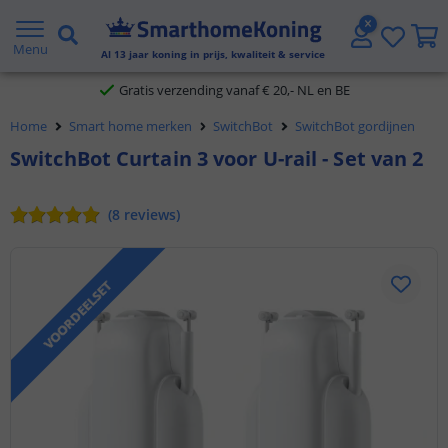
2 jaar garantie
Menu
Al
13
jaar koning in prijs, kwaliteit & service
Gratis verzending vanaf € 20,- NL en BE
Home
Smart home merken
SwitchBot
SwitchBot gordijnen
Klantbeoordeling 9.1
SwitchBot Curtain 3 voor U-rail - Set van 2
Voor 23:45 uur besteld,
morgen in huis
(
8
reviews
)
VOORDEELSET