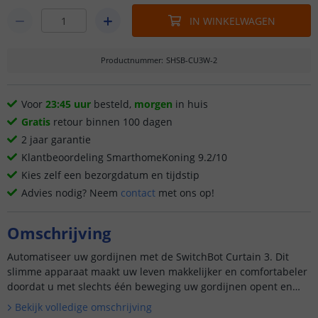
IN WINKELWAGEN
Productnummer
:
SHSB-CU3W-2
Voor
23:45 uur
besteld,
morgen
in huis
Gratis
retour binnen 100 dagen
2 jaar garantie
Klantbeoordeling SmarthomeKoning 9.2/10
Kies zelf een bezorgdatum en tijdstip
Advies nodig? Neem
contact
met ons op!
Omschrijving
Automatiseer uw gordijnen met de SwitchBot Curtain 3. Dit
slimme apparaat maakt uw leven makkelijker en comfortabeler
doordat u met slechts één beweging uw gordijnen opent en
sluit. Dit specifieke model past op alle gangbare gordijnroede...
Bekijk volledige omschrijving