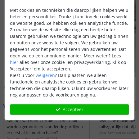
Met cookies en technieken die daarop lijken helpen we u
beter en persoonlijker. Dankzij functionele cookies werkt
de website goed. Ze hebben ook een analytische functie.
Zo maken we de website elke dag een beetje beter.
Daarom gebruiken we technologie om uw gedrag binnen
en buiten onze website te volgen. We gebruiken uw
gegevens voor het personaliseren van advertenties. Dat
doen we op een anonieme manier.
Meer weten?
Lees
hier
alles over onze cookie- en privacyverklaring. Klik op
'Accepteer' om te accepteren.
Kiest u voor
weigeren
?
Dan plaatsen we alleen
functionele en analytische cookies en gebruiken we
Bekijk alle
klantfoto’s
technieken die daarop lijken. U kunt uw voorkeuren later
nog aanpassen op de voorkeuren pagina.
Vraag & antwoord
Accepteer
Kan de Switchbot Curtain 3 in de U-rail
Wat is de maximale l
worden gemonteerd zonder de gordijnen
rails/gordijn dat hij
er eerst af te moeten halen?
Door
Raymond
op
donderd
Door
Lex
op
maandag 20 juli 2026