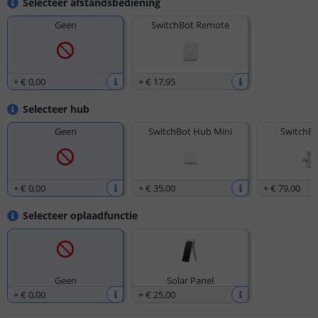
Selecteer afstandsbediening
Geen
SwitchBot Remote
+
€ 0
,
00
+
€ 17
,
95
Selecteer hub
Geen
SwitchBot Hub Mini
SwitchBo
+
€ 0
,
00
+
€ 35
,
00
+
€ 79
,
00
Selecteer oplaadfunctie
Geen
Solar Panel
+
€ 0
,
00
+
€ 25
,
00