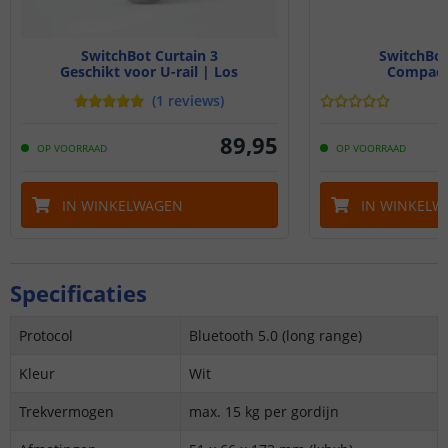
SwitchBot Curtain 3
SwitchBot
Geschikt voor U-rail | Los
Compact
(
1
reviews
)
89
,
95
OP VOORRAAD
OP VOORRAAD
IN WINKELWAGEN
IN WINKELW
Specificaties
Protocol
Bluetooth 5.0 (long range)
Kleur
Wit
Trekvermogen
max. 15 kg per gordijn