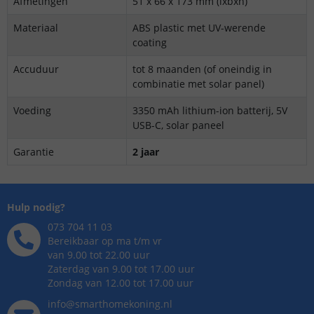
Afmetingen
51 x 66 x 173 mm (lxbxh)
Materiaal
ABS plastic met UV-werende
coating
Accuduur
tot 8 maanden (of oneindig in
combinatie met solar panel)
Voeding
3350 mAh lithium-ion batterij, 5V
USB-C, solar paneel
Garantie
2 jaar
Hulp nodig?
073 704 11 03
Bereikbaar op ma t/m vr
van 9.00 tot 22.00 uur
Zaterdag van 9.00 tot 17.00 uur
Zondag van 12.00 tot 17.00 uur
info@smarthomekoning.nl