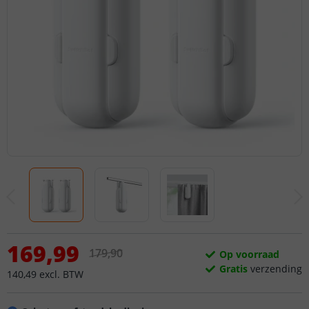
169
,
99
179
,
90
Op voorraad
Gratis
verzending
140
,
49
excl.
BTW