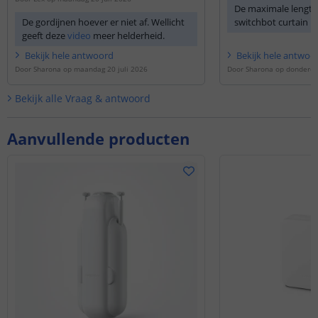
De maximale lengte 
De gordijnen hoever er niet af. Wellicht
switchbot curtain 
geeft deze
video
meer helderheid.
Bekijk
hele
antwoord
Bekijk
hele
antwoo
Door
Sharona
op
maandag 20 juli 2026
Door
Sharona
op
donderda
Bekijk alle
Vraag & antwoord
Aanvullende producten