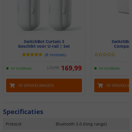
SwitchBot Curtain 3
SwitchBot
Geschikt voor U-rail | Set
Compact
(
8
reviews
)
169
,
99
179
,
90
OP VOORRAAD
OP VOORRAAD
IN WINKELWAGEN
IN WINKELW
Specificaties
Protocol
Bluetooth 5.0 (long range)