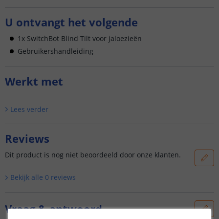
U ontvangt het volgende
1x SwitchBot Blind Tilt voor jaloezieën
Gebruikershandleiding
Werkt met
Lees verder
Reviews
Dit product is nog niet beoordeeld door onze klanten.
Bekijk alle
0
reviews
Vraag & antwoord