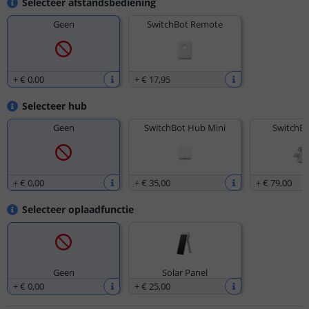
Selecteer afstandsbediening
Geen
SwitchBot Remote
+
€ 0
,
00
+
€ 17
,
95
Selecteer hub
Geen
SwitchBot Hub Mini
SwitchBo
+
€ 0
,
00
+
€ 35
,
00
+
€ 79
,
00
Selecteer oplaadfunctie
Geen
Solar Panel
+
€ 0
,
00
+
€ 25
,
00