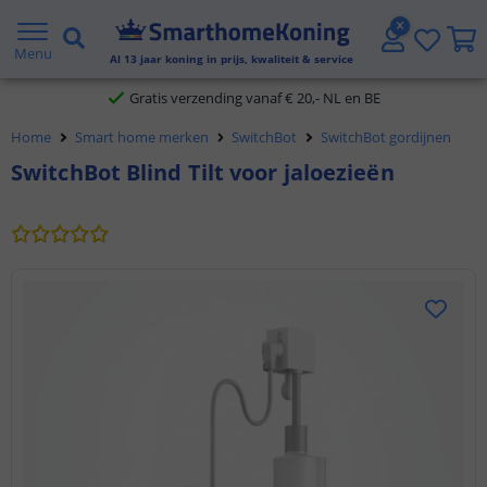
2 jaar garantie
Menu
Al
13
jaar koning in prijs, kwaliteit & service
Gratis verzending vanaf € 20,- NL en BE
Home
Smart home merken
SwitchBot
SwitchBot gordijnen
Klantbeoordeling 9.1
SwitchBot Blind Tilt voor jaloezieën
Voor 23:45 uur besteld,
morgen in huis