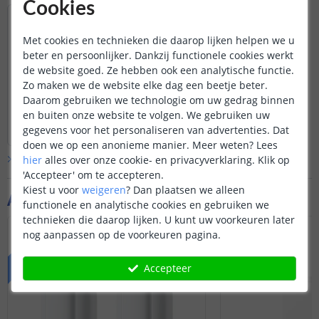
Cookies
dit product ook op jaloezieën die bediend
worden met een trekkoord?
Met cookies en technieken die daarop lijken helpen we u
Door
Roy
op
maandag 13 januari 2025
beter en persoonlijker. Dankzij functionele cookies werkt
Hij is alleen geschikt voor jaloezieën
de website goed. Ze hebben ook een analytische functie.
met een stokje. Daar wordt de greep op
Zo maken we de website elke dag een beetje beter.
bevestigd om de jaloezie slim te
Daarom gebruiken we technologie om uw gedrag binnen
bedienen. Met een touwtje werkt de
en buiten onze website te volgen. We gebruiken uw
Bekijk
hele
antwoord
bediening anders en daar past de greep
gegevens voor het personaliseren van advertenties. Dat
Door
Danielle
op
donderdag 13 februari 2025
ook niet op.
doen we op een anonieme manier.
Meer weten?
Lees
Bekijk alle
Vraag & antwoord
hier
alles over onze cookie- en privacyverklaring. Klik op
'Accepteer' om te accepteren.
Kiest u voor
weigeren
?
Dan plaatsen we alleen
Aanvullende producten
functionele en analytische cookies en gebruiken we
technieken die daarop lijken. U kunt uw voorkeuren later
VOORDEELSET
nog aanpassen op de voorkeuren pagina.
Accepteer