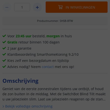
IN WINKELWAGEN
Productnummer
:
SHSB-BTW
Voor
23:45 uur
besteld,
morgen
in huis
Gratis
retour binnen 100 dagen
2 jaar garantie
Klantbeoordeling SmarthomeKoning 9.2/10
Kies zelf een bezorgdatum en tijdstip
Advies nodig? Neem
contact
met ons op!
Omschrijving
Geniet van de eerste zonnestralen tijdens uw ontbijt, of houd
de zon buiten in de middag. Met de SwitchBot Blind Tilt maakt
u uw jaloezieën slim. Laat uw jaloezieën reageren op de stand
van de zon. Of stel eenvoudig zelf uw gewenste sche...
Bekijk volledige omschrijving