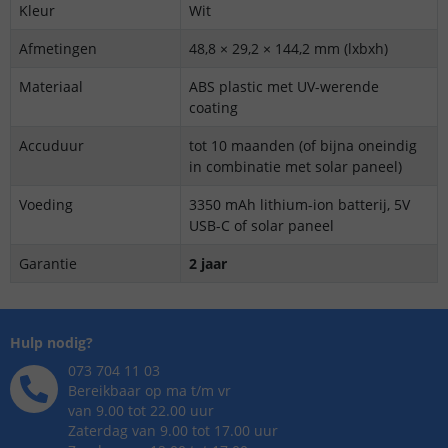
Kleur
Wit
Afmetingen
48,8 × 29,2 × 144,2 mm (lxbxh)
Materiaal
ABS plastic met UV-werende
coating
Accuduur
tot 10 maanden (of bijna oneindig
in combinatie met solar paneel)
Voeding
3350 mAh lithium-ion batterij, 5V
USB-C of solar paneel
Garantie
2 jaar
Hulp nodig?
073 704 11 03
Bereikbaar op ma t/m vr
van 9.00 tot 22.00 uur
Zaterdag van 9.00 tot 17.00 uur