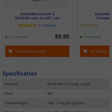
SwitchBot Curtain 3
SwitchBot
Geschikt voor U-rail | Los
Compact
(
1
reviews
)
89
,
95
OP VOORRAAD
OP VOORRAAD
IN WINKELWAGEN
IN WINKELW
Specificaties
Protocol
Bluetooth 5.0 (long range)
Kleur
Wit
Trekvermogen
max. 15 kg per gordijn