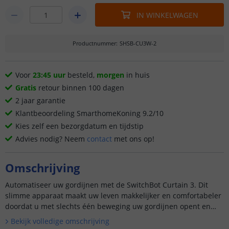
IN WINKELWAGEN
Productnummer
:
SHSB-CU3W-2
Voor
23:45 uur
besteld,
morgen
in huis
Gratis
retour binnen 100 dagen
2 jaar garantie
Klantbeoordeling SmarthomeKoning 9.2/10
Kies zelf een bezorgdatum en tijdstip
Advies nodig? Neem
contact
met ons op!
Omschrijving
Automatiseer uw gordijnen met de SwitchBot Curtain 3. Dit
slimme apparaat maakt uw leven makkelijker en comfortabeler
doordat u met slechts één beweging uw gordijnen opent en
sluit. Dit specifieke model past op alle gangbare gordijnroede...
Bekijk volledige omschrijving