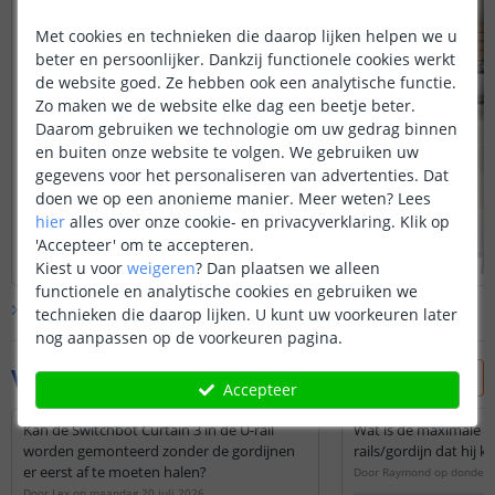
Met cookies en technieken die daarop lijken helpen we u
beter en persoonlijker. Dankzij functionele cookies werkt
de website goed. Ze hebben ook een analytische functie.
Zo maken we de website elke dag een beetje beter.
Daarom gebruiken we technologie om uw gedrag binnen
en buiten onze website te volgen. We gebruiken uw
gegevens voor het personaliseren van advertenties. Dat
doen we op een anonieme manier.
Meer weten?
Lees
hier
alles over onze cookie- en privacyverklaring. Klik op
'Accepteer' om te accepteren.
Kiest u voor
weigeren
?
Dan plaatsen we alleen
functionele en analytische cookies en gebruiken we
Bekijk alle
klantfoto’s
technieken die daarop lijken. U kunt uw voorkeuren later
nog aanpassen op de voorkeuren pagina.
Vraag & antwoord
Accepteer
Kan de Switchbot Curtain 3 in de U-rail
Wat is de maximale l
worden gemonteerd zonder de gordijnen
rails/gordijn dat hij
er eerst af te moeten halen?
Door
Raymond
op
donderd
Door
Lex
op
maandag 20 juli 2026