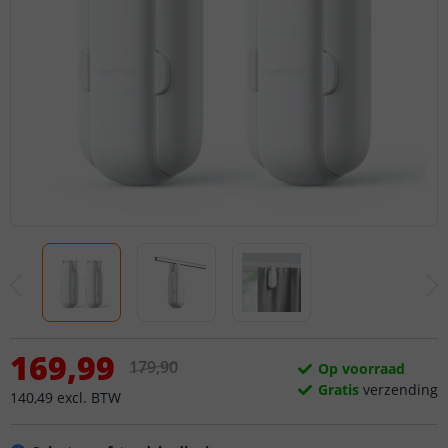
169
,
99
179
,
90
Op voorraad
Gratis
verzending
140
,
49
excl.
BTW