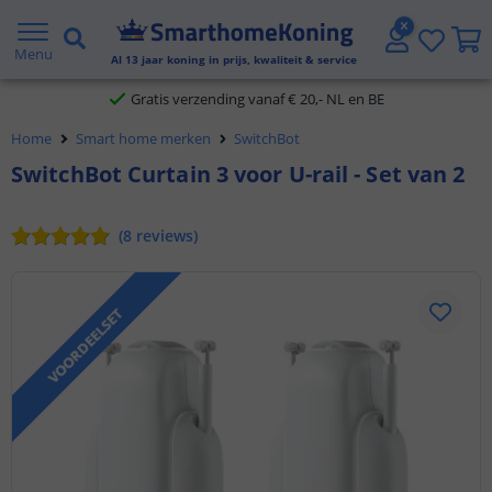
2 jaar garantie
Menu
Al
13
jaar koning in prijs, kwaliteit & service
Gratis verzending vanaf € 20,- NL en BE
Home
Smart home merken
SwitchBot
Klantbeoordeling 9.1
SwitchBot Curtain 3 voor U-rail - Set van 2
Voor 23:45 uur besteld,
morgen in huis
(
8
reviews
)
VOORDEELSET