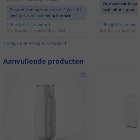
De maximale lengte 
De gordijnen hoever er niet af. Wellicht
switchbot curtain 
geeft deze
video
meer helderheid.
Bekijk
hele
antwoord
Bekijk
hele
antwoo
Door
Sharona
op
maandag 20 juli 2026
Door
Sharona
op
donderda
Bekijk alle
Vraag & antwoord
Aanvullende producten