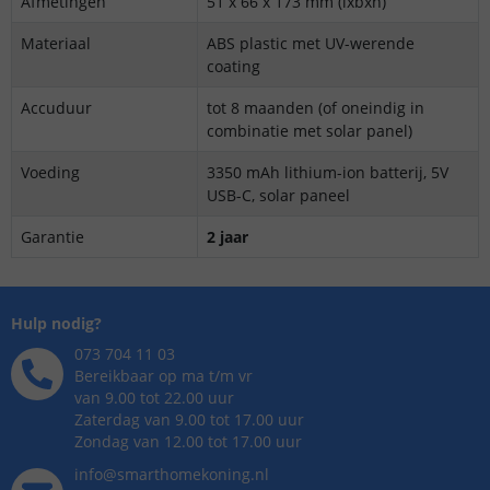
Afmetingen
51 x 66 x 173 mm (lxbxh)
Materiaal
ABS plastic met UV-werende
coating
Accuduur
tot 8 maanden (of oneindig in
combinatie met solar panel)
Voeding
3350 mAh lithium-ion batterij, 5V
USB-C, solar paneel
Garantie
2 jaar
Hulp nodig?
073 704 11 03
Bereikbaar op ma t/m vr
van 9.00 tot 22.00 uur
Zaterdag van 9.00 tot 17.00 uur
Zondag van 12.00 tot 17.00 uur
info@smarthomekoning.nl