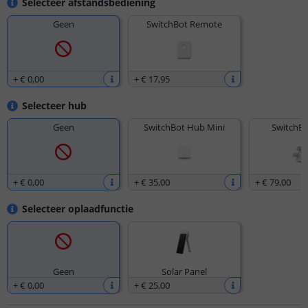
Selecteer afstandsbediening
Geen
SwitchBot Remote
+
€ 0
,
00
+
€ 17
,
95
Selecteer hub
Geen
SwitchBot Hub Mini
SwitchBo
+
€ 0
,
00
+
€ 35
,
00
+
€ 79
,
00
Selecteer oplaadfunctie
Geen
Solar Panel
+
€ 0
,
00
+
€ 25
,
00