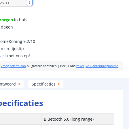
 25
,
00
morgen
in huis
0 dagen
homeKoning 9.2/10
m en tijdstip
tact
met ons op!
|
Vraag offerte aan
bij grotere aantallen
|
Bekijk ons
zakelijke klantenprogramma
antwoord
Specificaties
pecificaties
Bluetooth 5.0 (long range)