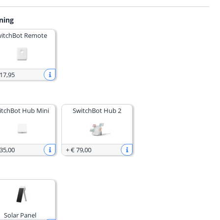
ning
itchBot Remote
 17
,
95
itchBot Hub Mini
SwitchBot Hub 2
 35
,
00
+
€ 79
,
00
Solar Panel