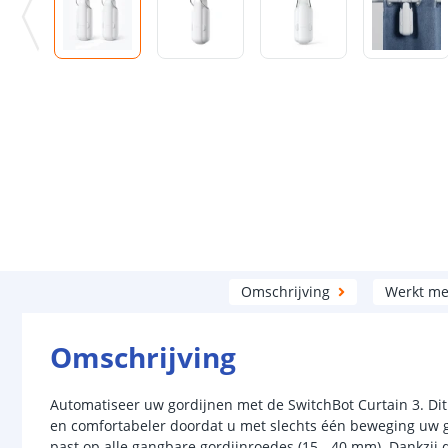
Omschrijving
Werkt me
Omschrijving
Automatiseer uw gordijnen met de SwitchBot Curtain 3. Di
en comfortabeler doordat u met slechts één beweging uw go
past op alle gangbare gordijnroedes (15 - 40 mm). Dankzij 