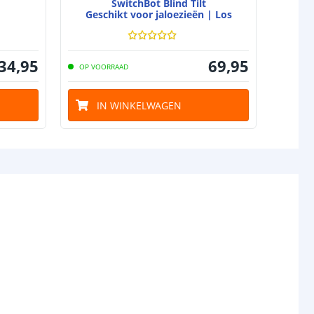
SwitchBot Blind Tilt
Geschikt voor jaloezieën | Los
G
34
,
95
69
,
95
OP VOORRAAD
OP VO
IN WINKELWAGEN
I