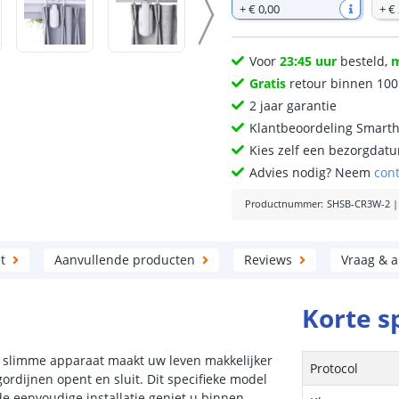
+
€ 0
,
00
+
€
Voor
23:45 uur
besteld,
Gratis
retour binnen 10
2 jaar garantie
Klantbeoordeling Smart
Kies zelf een bezorgdatu
Advies nodig? Neem
con
Productnummer
:
SHSB-CR3W-2
t
Aanvullende producten
Reviews
Vraag & 
Korte s
t slimme apparaat maakt uw leven makkelijker
Protocol
rdijnen opent en sluit. Dit specifieke model
de eenvoudige installatie geniet u binnen