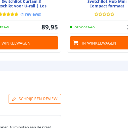
SwitchBot Curtain 3
SwitchBot Hub Mini
schikt voor U-rail | Los
Compact formaat
(
1
reviews
)
89
,
95
RRAAD
OP VOORRAAD
N WINKELWAGEN
IN WINKELWAGEN
SCHRIJF EEN REVIEW
 binnen 10 minuten aan de praat.