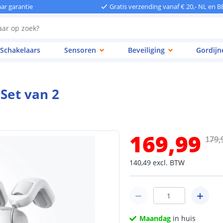
aar garantie
Gratis verzending vanaf € 20,- NL en B
Schakelaars
Sensoren
Beveiliging
Gordijn
 Set van 2
169
,
99
179
,
140
,
49
excl.
BTW
Maandag
in huis