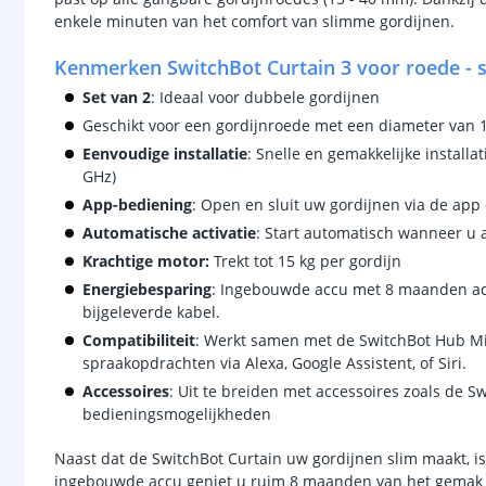
enkele minuten van het comfort van slimme gordijnen.
Kenmerken SwitchBot Curtain 3 voor roede - s
Set van 2
: Ideaal voor dubbele gordijnen
Geschikt voor een gordijnroede met een diameter van 
Eenvoudige installatie
: Snelle en gemakkelijke installa
GHz)
App-bediening
: Open en sluit uw gordijnen via de ap
Automatische activatie
: Start automatisch wanneer u a
Krachtige motor:
Trekt tot 15 kg per gordijn
Energiebesparing
: Ingebouwde accu met 8 maanden ac
bijgeleverde kabel.
Compatibiliteit
: Werkt samen met de SwitchBot Hub Mi
spraakopdrachten via Alexa, Google Assistent, of Siri.
Accessoires
: Uit te breiden met accessoires zoals de 
bedieningsmogelijkheden
Naast dat de SwitchBot Curtain uw gordijnen slim maakt, is
ingebouwde accu geniet u ruim 8 maanden van het gemak v