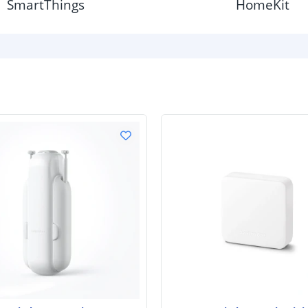
SmartThings
HomeKit