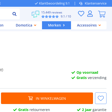
E
Klantbeoordeling 9.1
Klantenservice
15.449 reviews
9.1
/ 10
en
Domotica
Merken
Accessoires
90
Op voorraad
Gratis
verzending
IN WINKELWAGEN
Gratis
retourneren
2 jaar
garantie