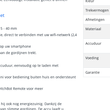
Kleur
Trekvermogen
et
Afmetingen
15 - 40 mm
Materiaal
tie, direct te verbinden met uw wifi-netwerk (2,4
Accuduur
p op uw smartphone
an de gordijnen trekt.
Voeding
cuduur, eenvoudig op te laden met
Garantie
ni voor bediening buiten huis en ondersteunt
SwitchBot Remote voor meer
 hij ook nog energiezuinig. Dankzij de
an slimme gordijnen. De accu laadt u