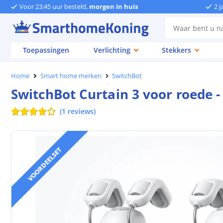
Voor 23:45 uur besteld,
morgen in huis
2 j
Toepassingen
Verlichting
Stekkers
Home
Smart home merken
SwitchBot
SwitchBot Curtain 3 voor roede -
(
1
reviews
)
VOORDEELSET