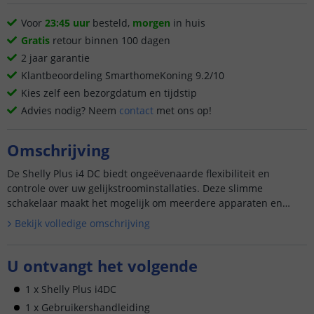
Voor
23:45 uur
besteld,
morgen
in huis
Gratis
retour binnen 100 dagen
2 jaar garantie
Klantbeoordeling SmarthomeKoning 9.2/10
Kies zelf een bezorgdatum en tijdstip
Advies nodig? Neem
contact
met ons op!
Omschrijving
De Shelly Plus i4 DC biedt ongeëvenaarde flexibiliteit en
controle over uw gelijkstroominstallaties. Deze slimme
schakelaar maakt het mogelijk om meerdere apparaten en
scènes te bedienen met één enkele aanraking of
Bekijk volledige omschrijving
spraakopdracht, perfec...
U ontvangt het volgende
1 x Shelly Plus i4DC
1 x Gebruikershandleiding