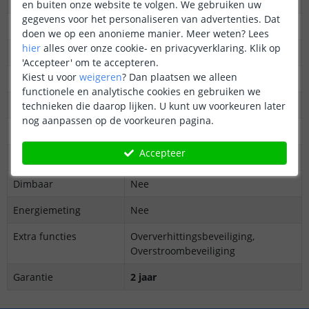
Protocol
WiFi 802.11 b/g/n, Bluetooth 4.2
en buiten onze website te volgen. We gebruiken uw
gegevens voor het personaliseren van advertenties. Dat
Kleur
Wit
doen we op een anonieme manier.
Meer weten?
Lees
hier
alles over onze cookie- en privacyverklaring. Klik op
Afmetingen
42 x 38 x 17 mm
'Accepteer' om te accepteren.
Kiest u voor
weigeren
?
Dan plaatsen we alleen
Voeding
12-36V DC
functionele en analytische cookies en gebruiken we
Maximale belasting
10A
technieken die daarop lijken. U kunt uw voorkeuren later
nog aanpassen op de voorkeuren pagina.
Bedrijfstemperatuur
-10ºC tot +50ºC
Accepteer
Neutrale draad nodig
Ja
Dimbaar
Nee
Energiemeting
Nee
Extra functies
Oververhittingsbeveiliging,
Overstroombeveiliging
Garantie
2 jaar