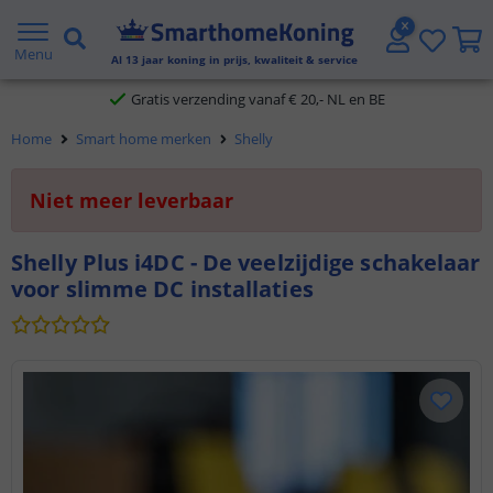
2 jaar garantie
Menu
Al
13
jaar koning in prijs, kwaliteit & service
Gratis verzending vanaf € 20,- NL en BE
Home
Smart home merken
Shelly
Klantbeoordeling 9.1
Niet meer leverbaar
Voor 23:45 uur besteld,
morgen in huis
​Shelly Plus i4DC​ - De veelzijdige schakelaar
voor slimme DC installaties