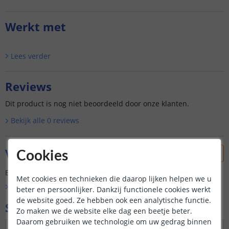
Werkt met
Lees verder
Reviews
Dit product is nog niet beoordeeld door onze klanten.
Bekijk alle
0
reviews
Vraag & antwoord
Cookies
Er is nog geen vraag gesteld over dit product.
Met cookies en technieken die daarop lijken helpen we u
Bekijk alle
Vraag & antwoord
beter en persoonlijker. Dankzij functionele cookies werkt
de website goed. Ze hebben ook een analytische functie.
Specificaties
Zo maken we de website elke dag een beetje beter.
Daarom gebruiken we technologie om uw gedrag binnen