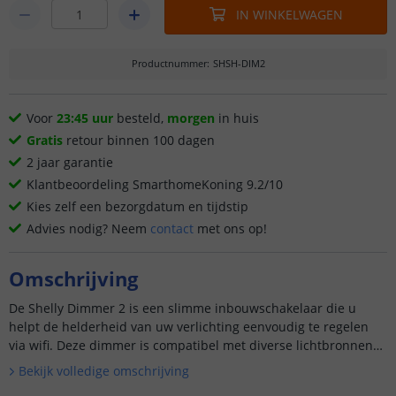
IN WINKELWAGEN
Productnummer
:
SHSH-DIM2
Voor
23:45 uur
besteld,
morgen
in huis
Gratis
retour binnen 100 dagen
2 jaar garantie
Klantbeoordeling SmarthomeKoning 9.2/10
Kies zelf een bezorgdatum en tijdstip
Advies nodig? Neem
contact
met ons op!
Omschrijving
De Shelly Dimmer 2 is een slimme inbouwschakelaar die u
helpt de helderheid van uw verlichting eenvoudig te regelen
via wifi. Deze dimmer is compatibel met diverse lichtbronnen
en vereist geen neutrale lijn, waardoor installatie in ouder...
Bekijk volledige omschrijving