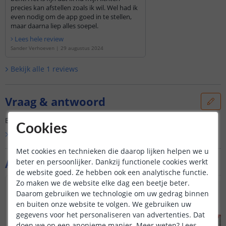
precies kan afstellen zoals ik wil. Wel had ik
even nodig om de app goed in te stellen,
maar daarna liep alles soepel.
Lees hele review
Sander Verhoeven
|
29 augustus 2024
Bekijk alle
1
reviews
Vraag & antwoord
Er is nog geen vraag gesteld over dit product.
Cookies
Bekijk alle
Vraag & antwoord
Met cookies en technieken die daarop lijken helpen we u
Aanvullende producten
beter en persoonlijker. Dankzij functionele cookies werkt
de website goed. Ze hebben ook een analytische functie.
Zo maken we de website elke dag een beetje beter.
Daarom gebruiken we technologie om uw gedrag binnen
en buiten onze website te volgen. We gebruiken uw
gegevens voor het personaliseren van advertenties. Dat
doen we op een anonieme manier.
Meer weten?
Lees