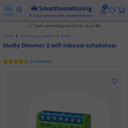
2 jaar garantie
Menu
Al
13
jaar koning in prijs, kwaliteit & service
Gratis verzending vanaf € 20,- NL en BE
Home
Smart home merken
Shelly
Klantbeoordeling 9.1
Shelly Dimmer 2 wifi inbouw schakelaar
Voor 23:45 uur besteld,
morgen in huis
(
1
reviews
)