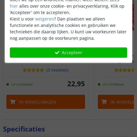
hier
alles over onze cookie- en privacyverklaring. Klik op
'Accepteer' om te accepteren.
Kiest u voor
weigeren
?
Dan plaatsen we alleen
functionele en analytische cookies en gebruiken we
technieken die daarop lijken. U kunt uw voorkeuren later
nog aanpassen op de voorkeuren pagina.
Accepteer
Shelly 1 Gen4
Shelly 1PM
Schakelen met Matter
Compacte i
(
3
reviews
)
22
,
95
OP VOORRAAD
OP VOORRAAD
IN WINKELWAGEN
IN WINKELW
Specificaties