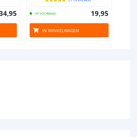
34
,
95
19
,
95
OP VOORRAAD
OP VO
IN WINKELWAGEN
I