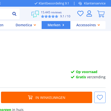
E
Klantbeoordeling 9.1
Klantenservice
15.445 reviews
9.1
/ 10
en
Domotica
Merken
Accessoires
Op voorraad
Gratis
verzending
IN WINKELWAGEN
morgen
in huis