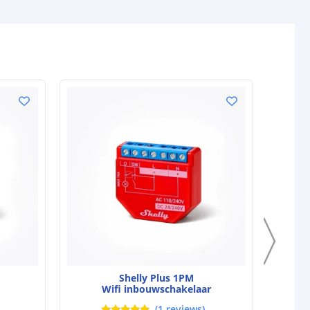
NIEUW
Shelly Plus 1PM
Wifi inbouwschakelaar
(
1
reviews
)