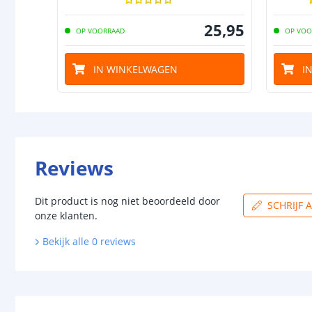
25
,
95
OP VOORRAAD
OP VOO
IN WINKELWAGEN
I
Reviews
Dit product is nog niet beoordeeld door
SCHRIJF 
onze klanten.
Bekijk alle
0
reviews