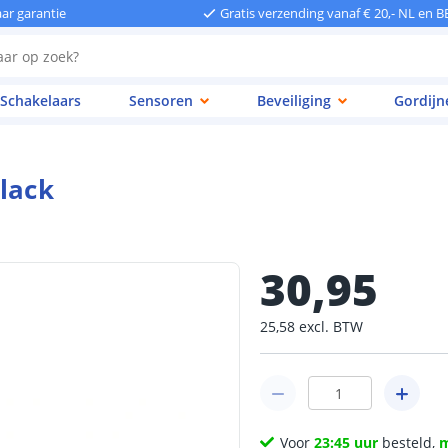
aar garantie
Gratis verzending vanaf € 20,- NL en B
Schakelaars
Sensoren
Beveiliging
Gordijn
black
30
,
95
25
,
58
excl.
BTW
Voor
23:45 uur
besteld,