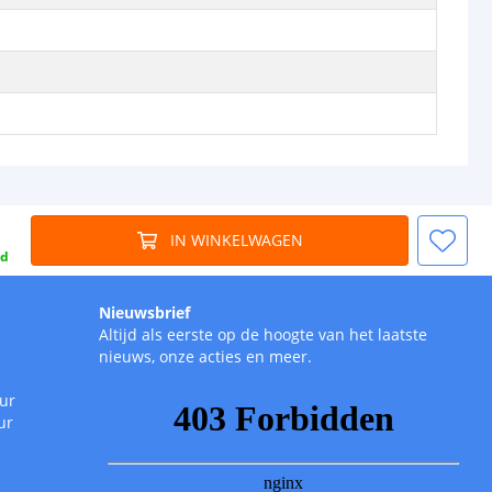
IN WINKELWAGEN
gd
Nieuwsbrief
Altijd als eerste op de hoogte van het laatste
nieuws, onze acties en meer.
uur
ur