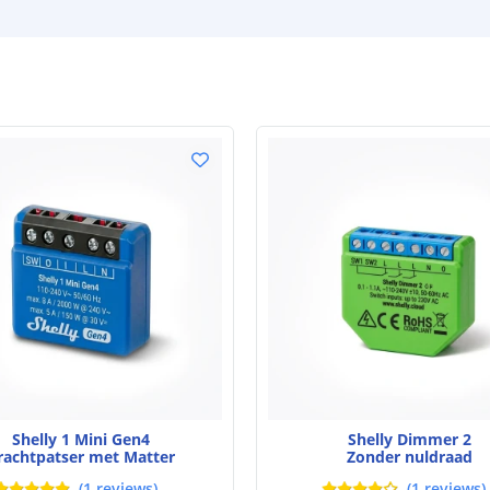
Shelly 1 Mini Gen4
Shelly Dimmer 2
rachtpatser met Matter
Zonder nuldraad
(
1
reviews
)
(
1
reviews
)