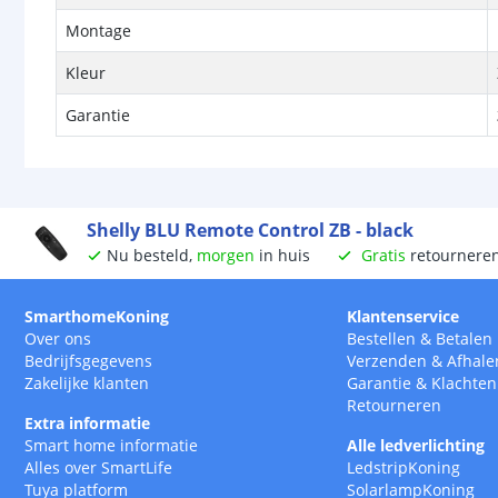
Montage
Kleur
Garantie
Shelly BLU Remote Control ZB - black
Nu besteld,
morgen
in huis
Gratis
retournere
SmarthomeKoning
Klantenservice
Over ons
Bestellen
&
Betalen
Bedrijfsgegevens
Verzenden
&
Afhale
Zakelijke klanten
Garantie
&
Klachten
Retourneren
Extra informatie
Smart home informatie
Alle ledverlichting
Alles over SmartLife
LedstripKoning
Tuya platform
SolarlampKoning