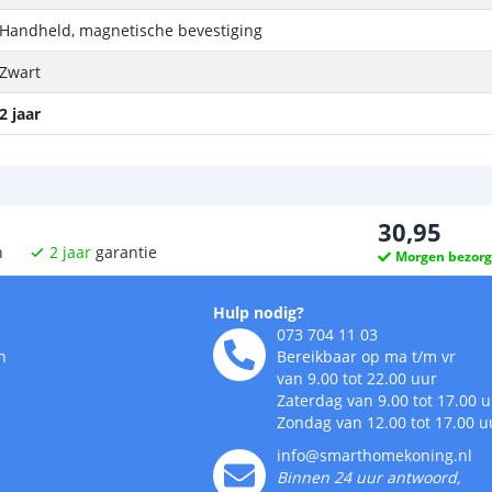
Handheld, magnetische bevestiging
Zwart
2 jaar
30
,
95
n
2
jaar
garantie
Morgen bezor
Hulp nodig?
073 704 11 03
n
Bereikbaar op ma t/m vr
van 9.00 tot 22.00 uur
Zaterdag van 9.00 tot 17.00 
Zondag van 12.00 tot 17.00 u
info@smarthomekoning.nl
Binnen 24 uur antwoord,