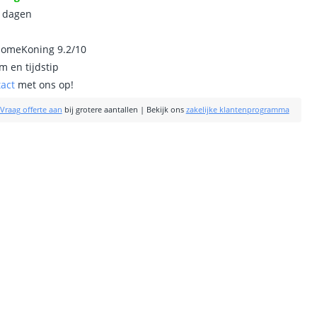
0 dagen
homeKoning 9.2/10
m en tijdstip
tact
met ons op!
Vraag offerte aan
bij grotere aantallen
|
Bekijk ons
zakelijke klantenprogramma