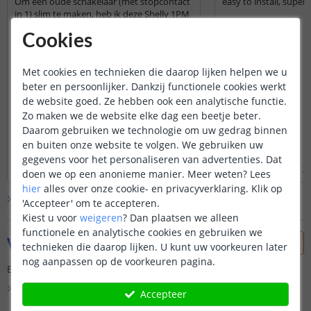
Om een oude schakelaar (met stopcontact
easy to install, super
in 1) slim te maken, heb ik deze Shelly 1PM
Mini gebruikt. De mini is echt mini,
Cookies
waardoor het goed in de inbouwdoos past,
ook als er veel kabels inzitten. Ik heb alleen
de officiële stugge bedrading (blauw, bruin
Met cookies en technieken die daarop lijken helpen we u
en zwart) gebruikt en dat is wel lastig om
beter en persoonlijker. Dankzij functionele cookies werkt
het goed in de inbouwdoos te krijgen.
de website goed. Ze hebben ook een analytische functie.
De schakelaar loopt niet altijd synchroon,
maar ik heb de kids uitgelegd dat ze dan
Zo maken we de website elke dag een beetje beter.
opnieuw de fysieke schakelaar moeten
Daarom gebruiken we technologie om uw gedrag binnen
omhalen en dat werkt perfect.
en buiten onze website te volgen. We gebruiken uw
Lees hele review
Lees hele review
gegevens voor het personaliseren van advertenties. Dat
Bahorie
|
23 februari 2026
Guillaume
|
9 augustus 2
doen we op een anonieme manier.
Meer weten?
Lees
hier
alles over onze cookie- en privacyverklaring. Klik op
Bekijk alle
2
reviews
'Accepteer' om te accepteren.
Kiest u voor
weigeren
?
Dan plaatsen we alleen
functionele en analytische cookies en gebruiken we
Vraag & antwoord
technieken die daarop lijken. U kunt uw voorkeuren later
nog aanpassen op de voorkeuren pagina.
Er is nog geen vraag gesteld over dit product.
Bekijk alle
Vraag & antwoord
Accepteer