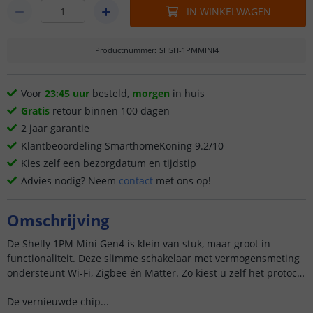
IN WINKELWAGEN
Productnummer
:
SHSH-1PMMINI4
Voor
23:45 uur
besteld,
morgen
in huis
Gratis
retour binnen 100 dagen
2 jaar garantie
Klantbeoordeling SmarthomeKoning 9.2/10
Kies zelf een bezorgdatum en tijdstip
Advies nodig? Neem
contact
met ons op!
Omschrijving
De Shelly 1PM Mini Gen4 is klein van stuk, maar groot in
functionaliteit. Deze slimme schakelaar met vermogensmeting
ondersteunt Wi-Fi, Zigbee én Matter. Zo kiest u zelf het protocol
dat past bij uw smart home.
De vernieuwde chip...