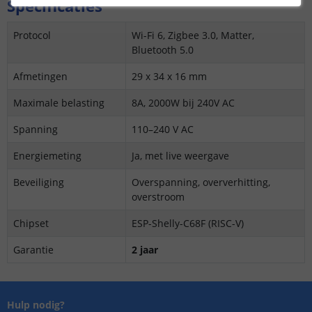
Specificaties
Protocol
Wi-Fi 6, Zigbee 3.0, Matter,
Bluetooth 5.0
Afmetingen
29 x 34 x 16 mm
Maximale belasting
8A, 2000W bij 240V AC
Spanning
110–240 V AC
Energie­meting
Ja, met live weergave
Beveiliging
Overspanning, oververhitting,
overstroom
Chipset
ESP-Shelly-C68F (RISC-V)
Garantie
2 jaar
Hulp nodig?