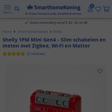
2 jaar garantie
Menu
Al
13
jaar koning in prijs, kwaliteit & service
Gratis verzending vanaf € 20,- NL en BE
Home
Smart home merken
Shelly
Klantbeoordeling 9.1
Shelly 1PM Mini Gen4 – Slim schakelen en
meten met Zigbee, Wi-Fi en Matter
Voor 23:45 uur besteld,
morgen in huis
(
2
reviews
)