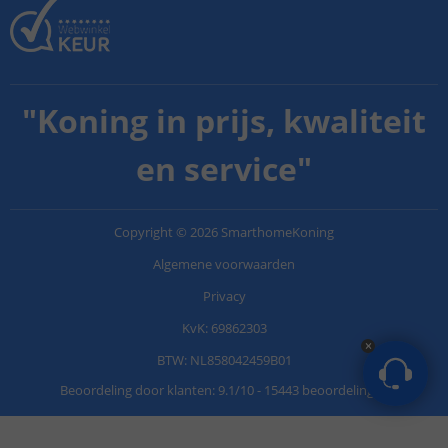
"
Koning in prijs, kwaliteit
en service
"
Copyright
©
2026
SmarthomeKoning
Algemene voorwaarden
Privacy
KvK: 69862303
BTW: NL858042459B01
Beoordeling door klanten:
9.1
/
10
-
15443 beoordelingen