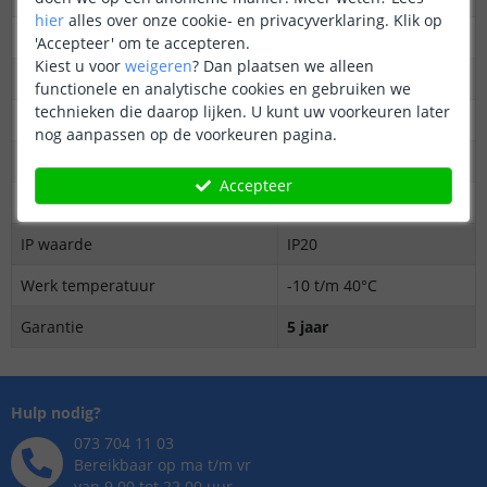
hier
alles over onze cookie- en privacyverklaring. Klik op
Uitgangssterkte (ampère)
10A
'Accepteer' om te accepteren.
Kiest u voor
weigeren
?
Dan plaatsen we alleen
Uitgangsvermogen (watt)
240W
functionele en analytische cookies en gebruiken we
technieken die daarop lijken. U kunt uw voorkeuren later
Output type
Constante voltage
nog aanpassen op de voorkeuren pagina.
Controle signaal
2.4GHz RF
Accepteer
Controle afstand
30m
IP waarde
IP20
Werk temperatuur
-10 t/m 40°C
Garantie
5 jaar
Hulp nodig?
073 704 11 03
Bereikbaar op ma t/m vr
van 9.00 tot 22.00 uur