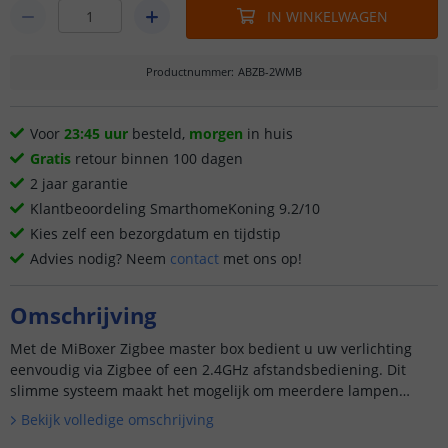
IN WINKELWAGEN
Productnummer
:
ABZB-2WMB
Voor
23:45 uur
besteld,
morgen
in huis
Gratis
retour binnen 100 dagen
2 jaar garantie
Klantbeoordeling SmarthomeKoning 9.2/10
Kies zelf een bezorgdatum en tijdstip
Advies nodig? Neem
contact
met ons op!
Omschrijving
Met de MiBoxer Zigbee master box bedient u uw verlichting
eenvoudig via Zigbee of een 2.4GHz afstandsbediening. Dit
slimme systeem maakt het mogelijk om meerdere lampen
tegelijk te bedienen, zonder ing...
Bekijk volledige omschrijving