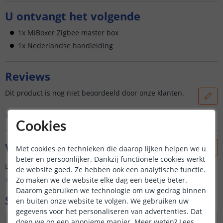
U ontvangt het volgende
1x MiBoxer Zigbee master box
1x Nederlandse handleiding
Reviews
Dit product is nog niet beoordeeld door onze klanten.
Bekijk alle
0
reviews
Cookies
Vraag & antwoord
Met cookies en technieken die daarop lijken helpen we u
beter en persoonlijker. Dankzij functionele cookies werkt
Er is nog geen vraag gesteld over dit product.
de website goed. Ze hebben ook een analytische functie.
Zo maken we de website elke dag een beetje beter.
Bekijk alle
Vraag & antwoord
Daarom gebruiken we technologie om uw gedrag binnen
Specificaties
en buiten onze website te volgen. We gebruiken uw
gegevens voor het personaliseren van advertenties. Dat
Input voltage
DC24V
doen we op een anonieme manier.
Meer weten?
Lees