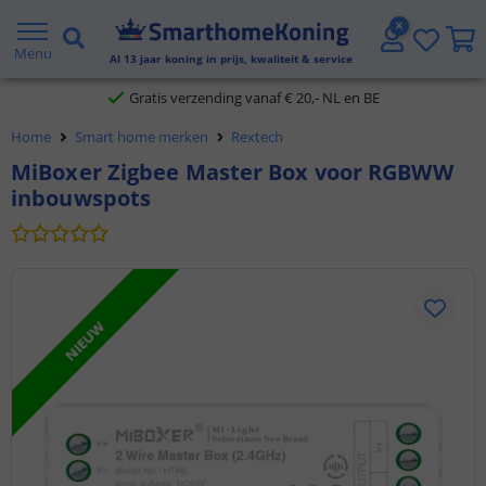
2 jaar garantie
Menu
Al
13
jaar koning in prijs, kwaliteit & service
Gratis verzending vanaf € 20,- NL en BE
Home
Smart home merken
Rextech
Klantbeoordeling 9.1
MiBoxer Zigbee Master Box voor RGBWW
inbouwspots
Voor 23:45 uur besteld,
morgen in huis
NIEUW