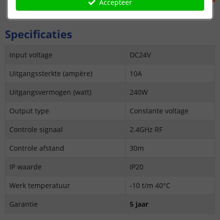
Accepteer
Specificaties
Input voltage
DC24V
Uitgangssterkte (ampère)
10A
Uitgangsvermogen (watt)
240W
Output type
Constante voltage
Controle signaal
2.4GHz RF
Controle afstand
30m
IP waarde
IP20
Werk temperatuur
-10 t/m 40°C
Garantie
5 jaar