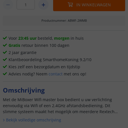
IN WINKELWAGEN
Productnummer
:
ABWF-2WMB
Voor
23:45 uur
besteld,
morgen
in huis
Gratis
retour binnen 100 dagen
2 jaar garantie
Klantbeoordeling SmarthomeKoning 9.2/10
Kies zelf een bezorgdatum en tijdstip
Advies nodig? Neem
contact
met ons op!
Omschrijving
Met de MiBoxer Wifi master box bedient u uw verlichting
eenvoudig via Wifi of een 2.4GHz afstandsbediening. Dit
slimme systeem maakt het mogelijk om meerdere Rextech
inbouwspots tegelijk te bedienen, zon...
Bekijk volledige omschrijving