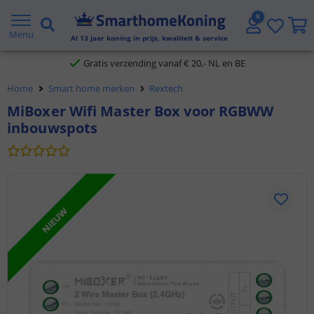
2 jaar garantie
Menu
Al
13
jaar koning in prijs, kwaliteit & service
Gratis verzending vanaf € 20,- NL en BE
Home
Smart home merken
Rextech
Klantbeoordeling 9.1
MiBoxer Wifi Master Box voor RGBWW
inbouwspots
Voor 23:45 uur besteld,
morgen in huis
NIEUW