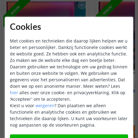
NIEUW
NIEUW
Cookies
Met cookies en technieken die daarop lijken helpen we u
beter en persoonlijker. Dankzij functionele cookies werkt
de website goed. Ze hebben ook een analytische functie.
Zo maken we de website elke dag een beetje beter.
Daarom gebruiken we technologie om uw gedrag binnen
en buiten onze website te volgen. We gebruiken uw
gegevens voor het personaliseren van advertenties. Dat
doen we op een anonieme manier.
Meer weten?
Lees
RexTech Inbouwspot
RexTech I
1 stuk | RGBWW | los
1 stuk | R
hier
alles over onze cookie- en privacyverklaring. Klik op
'Accepteer' om te accepteren.
Kiest u voor
weigeren
?
Dan plaatsen we alleen
functionele en analytische cookies en gebruiken we
29
,
95
OP VOORRAAD
OP VOORRAAD
technieken die daarop lijken. U kunt uw voorkeuren later
nog aanpassen op de voorkeuren pagina.
IN WINKELWAGEN
IN WINKELW