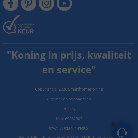
"
Koning in prijs, kwaliteit
en service
"
Copyright
©
2026
SmarthomeKoning
Algemene voorwaarden
Privacy
KvK: 69862303
BTW: NL858042459B01
Beoordeling door klanten:
9.1
/
10
-
15451 beoordelingen