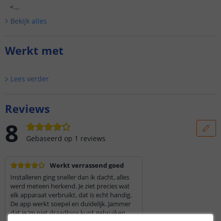
<...
Bekijk alle
s
Werkt met
Lees verder
Reviews
8
Gebaseerd op
1
reviews
Werkt verrassend goed
Installeren ging sneller dan ik dacht, alles
werd meteen herkend. Je ziet precies wat
elk apparaat verbruikt, dat is echt handig.
De app werkt soepel en duidelijk. Jammer
dat je ‘m niet draadloos kunt gebruiken,