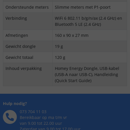
Ondersteunde meters
Slimme meters met P1-poort
Verbinding
WiFi 6 802.11 b/g/n/ax (2.4 GHz) en
Bluetooth 5 LE (2.4 GHz)
Afmetingen
160 x 90 x 27 mm
Gewicht dongle
19 g
Gewicht totaal
120 g
Inhoud verpakking
Homey Energy Dongle, USB-kabel
(USB-A naar USB-C), Handleiding
(Quick Start Guide)
Hulp nodig?
073 704 11 03
Bereikbaar op ma t/m vr
van 9.00 tot 22.00 uur
Zaterdag van 9.00 tot 17.00 uur