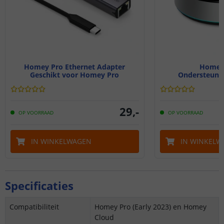
Homey Pro Ethernet Adapter
Homey 
Geschikt voor Homey Pro
Ondersteunt 
29
,
-
OP VOORRAAD
OP VOORRAAD
IN WINKELWAGEN
IN WINKELW
Specificaties
Compatibiliteit
Homey Pro (Early 2023) en Homey
Cloud