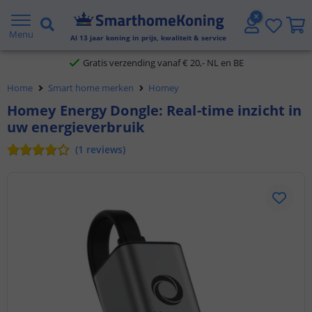
2 jaar garantie
Menu
Al
13
jaar koning in prijs, kwaliteit & service
Gratis verzending vanaf € 20,- NL en BE
Home
Smart home merken
Homey
Klantbeoordeling 9.1
Homey Energy Dongle: Real-time inzicht in
uw energieverbruik
Voor 23:45 uur besteld,
morgen in huis
(
1
reviews
)