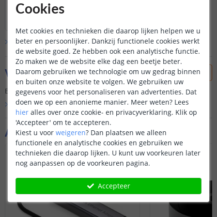
maar verder topding!
Cookies
Lees hele review
Boris van Laarhoven
|
8 juli 2025
Met cookies en technieken die daarop lijken helpen we u
beter en persoonlijker. Dankzij functionele cookies werkt
Bekijk alle
1
reviews
de website goed. Ze hebben ook een analytische functie.
Zo maken we de website elke dag een beetje beter.
Vraag & antwoord
Daarom gebruiken we technologie om uw gedrag binnen
en buiten onze website te volgen. We gebruiken uw
Er is nog geen vraag gesteld over dit product.
gegevens voor het personaliseren van advertenties. Dat
doen we op een anonieme manier.
Meer weten?
Lees
Bekijk alle
Vraag & antwoord
hier
alles over onze cookie- en privacyverklaring. Klik op
'Accepteer' om te accepteren.
Aanvullende producten
Kiest u voor
weigeren
?
Dan plaatsen we alleen
functionele en analytische cookies en gebruiken we
technieken die daarop lijken. U kunt uw voorkeuren later
NIEUW
nog aanpassen op de voorkeuren pagina.
Accepteer