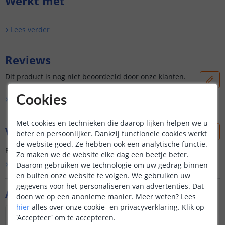
Werkt met
Lees verder
Reviews
Dit product is nog niet beoordeeld door onze klanten.
Cookies
Bekijk alle
0
reviews
Met cookies en technieken die daarop lijken helpen we u
Vraag & antwoord
beter en persoonlijker. Dankzij functionele cookies werkt
de website goed. Ze hebben ook een analytische functie.
Er is nog geen vraag gesteld over dit product.
Zo maken we de website elke dag een beetje beter.
Daarom gebruiken we technologie om uw gedrag binnen
Bekijk alle
Vraag & antwoord
en buiten onze website te volgen. We gebruiken uw
gegevens voor het personaliseren van advertenties. Dat
Aanvullende producten
doen we op een anonieme manier.
Meer weten?
Lees
hier
alles over onze cookie- en privacyverklaring. Klik op
'Accepteer' om te accepteren.
NIEUW
NIEUW