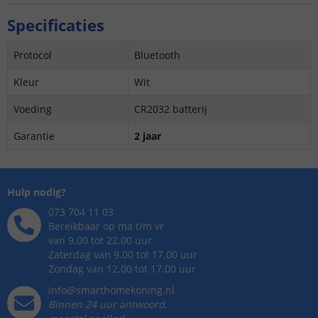
Specificaties
Protocol
Bluetooth
Kleur
Wit
Voeding
CR2032 batterij
Garantie
2 jaar
Hulp nodig?
073 704 11 03
Bereikbaar op ma t/m vr
van 9.00 tot 22.00 uur
Zaterdag van 9.00 tot 17.00 uur
Zondag van 12.00 tot 17.00 uur
info@smarthomekoning.nl
Binnen 24 uur antwoord,