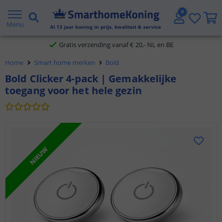
2 jaar garantie
Menu
Al
13
jaar koning in prijs, kwaliteit & service
Gratis verzending vanaf € 20,- NL en BE
Home
Smart home merken
Bold
Klantbeoordeling 9.1
Bold Clicker 4-pack | Gemakkelijke
toegang voor het hele gezin
Voor 23:45 uur besteld,
morgen in huis
NIEUW