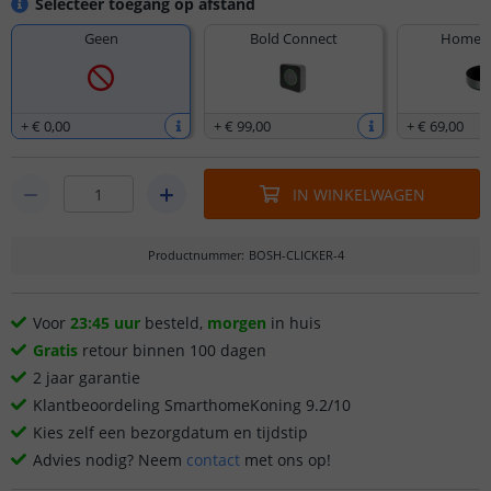
Selecteer toegang op afstand
Geen
Bold Connect
Homey 
+
€ 0
,
00
+
€ 99
,
00
+
€ 69
,
00
IN WINKELWAGEN
Productnummer
:
BOSH-CLICKER-4
Voor
23:45 uur
besteld,
morgen
in huis
Gratis
retour binnen 100 dagen
2 jaar garantie
Klantbeoordeling SmarthomeKoning 9.2/10
Kies zelf een bezorgdatum en tijdstip
Advies nodig? Neem
contact
met ons op!