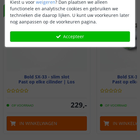
Kiest u voor
weigeren
?
Dan plaatsen we alleen
functionele en analytische cookies en gebruiken we
technieken die daarop lijken. U kunt uw voorkeuren later
nog aanpassen op de voorkeuren pagina.
Accepteer
Bold SX-33 - slim slot
Bold SX-33 
Past op elke cilinder | Los
Past op elke 
229
,
-
OP VOORRAAD
OP VOORRAAD
IN WINKELWAGEN
IN WINKELW