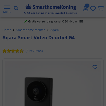
2 jaar garantie
Menu
Al
13
jaar koning in prijs, kwaliteit & service
Gratis verzending vanaf € 20,- NL en BE
Home
Smart home merken
Aqara
Klantbeoordeling 9.1
Aqara Smart Video Deurbel G4
Voor 23:45 uur besteld,
morgen in huis
(
3
reviews
)