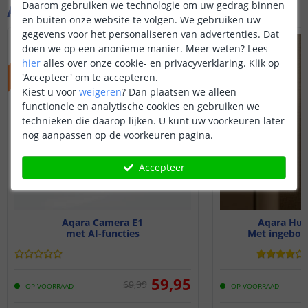
Daarom gebruiken we technologie om uw gedrag binnen
Aanvullende producten
en buiten onze website te volgen. We gebruiken uw
gegevens voor het personaliseren van advertenties. Dat
ACTIEPRIJS
doen we op een anonieme manier.
Meer weten?
Lees
hier
alles over onze cookie- en privacyverklaring. Klik op
'Accepteer' om te accepteren.
Kiest u voor
weigeren
?
Dan plaatsen we alleen
functionele en analytische cookies en gebruiken we
technieken die daarop lijken. U kunt uw voorkeuren later
nog aanpassen op de voorkeuren pagina.
Accepteer
Aqara Camera E1
Aqara Hub
met AI-functies
Met ingebou
59
,
95
69
,
99
OP VOORRAAD
OP VOORRAAD