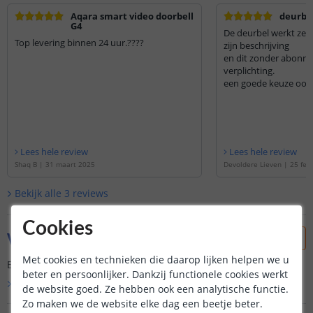
Aqara smart video doorbell
deurbe
G4
De deurbel werkt zee
Top levering binnen 24 uur.????
zijn beschrijving
en dit zonder abonne
verplichting.
een goede keuze ook a
Lees hele review
Lees hele review
Shaq B
|
31 maart 2025
Devoldere Lieven
|
25 feb
Bekijk alle
3
reviews
Cookies
Vraag & antwoord
Met cookies en technieken die daarop lijken helpen we u
Er is nog geen vraag gesteld over dit product.
beter en persoonlijker. Dankzij functionele cookies werkt
Bekijk alle
Vraag & antwoord
de website goed. Ze hebben ook een analytische functie.
Zo maken we de website elke dag een beetje beter.