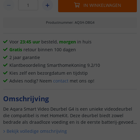
IN WINKELWAGEN
Productnummer
:
AQSH-DBG4
Voor
23:45 uur
besteld,
morgen
in huis
Gratis
retour binnen 100 dagen
2 jaar garantie
Klantbeoordeling SmarthomeKoning 9.2/10
Kies zelf een bezorgdatum en tijdstip
Advies nodig? Neem
contact
met ons op!
Omschrijving
De Aqara Smart Video Deurbel G4 is een unieke videodeurbel
die compatibel is met HomeKit. Deze deurbel biedt zowel
bedrade als draadloze voeding en is de eerste batterij-gevoede
deurbel die werkt met HomeKit Secure Video. Met lokale AI-g...
Bekijk volledige omschrijving