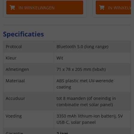
IN WINKELWAGEN
IN WINKELW
Specificaties
Protocol
Bluetooth 5.0 (long range)
Kleur
Wit
Afmetingen
71 x 78 x 205 mm (lxbxh)
Materiaal
ABS plastic met UV-werende
coating
Accuduur
tot 8 maanden (of oneindig in
combinatie met solar panel)
Voeding
3350 mAh lithium-ion batterij, 5V
USB-C, solar paneel
Garantie
2 jaar