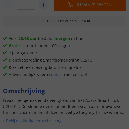
IN WINKELWAGEN
Productnummer
:
AQSH-SLU200-BL
Voor
23:45 uur
besteld,
morgen
in huis
Gratis
retour binnen 100 dagen
2 jaar garantie
Klantbeoordeling SmarthomeKoning 9.2/10
Kies zelf een bezorgdatum en tijdstip
Advies nodig? Neem
contact
met ons op!
Omschrijving
Ervaar het gemak en de veiligheid van het Aqara Smart Lock
U200 Kit. Dit slimme deurslot biedt een scala aan innovatieve
functies voor een moeiteloze en veilige toegang tot uw woning.
Met zijn stijlvolle zwarte afwerking past het perfect...
Bekijk volledige omschrijving