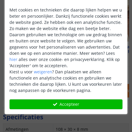
Met cookies en technieken die daarop lijken helpen we u
beter en persoonlijker. Dankzij functionele cookies werkt
de website goed. Ze hebben ook een analytische functie.
Zo maken we de website elke dag een beetje beter.
Daarom gebruiken we technologie om uw gedrag binnen
en buiten onze website te volgen. We gebruiken uw
Aqara Hub M1S Gen2
Aqara 
gegevens voor het personaliseren van advertenties. Dat
Met ingebouwde speaker
Smart home hu
doen we op een anonieme manier.
Meer weten?
Lees
hier
alles over onze cookie- en privacyverklaring. Klik op
(
1
reviews
)
'Accepteer' om te accepteren.
59
,
99
Kiest u voor
weigeren
?
Dan plaatsen we alleen
OP VOORRAAD
OP VOORRAAD
functionele en analytische cookies en gebruiken we
technieken die daarop lijken. U kunt uw voorkeuren later
nog aanpassen op de voorkeuren pagina.
IN WINKELWAGEN
IN WINKELW
Accepteer
Specificaties
Afmetingen
108 × 30 × 8 mm