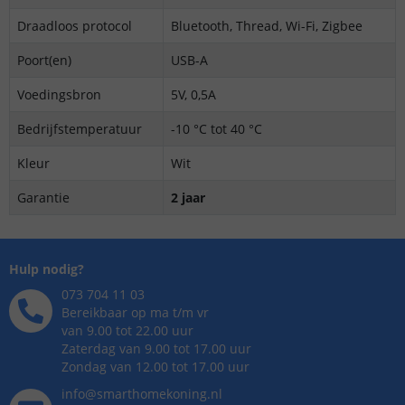
Draadloos protocol
Bluetooth, Thread, Wi-Fi, Zigbee
Poort(en)
USB-A
Voedingsbron
5V, 0,5A
Bedrijfstemperatuur
-10 °C tot 40 °C
Kleur
Wit
Garantie
2 jaar
Hulp nodig?
073 704 11 03
Bereikbaar op ma t/m vr
van 9.00 tot 22.00 uur
Zaterdag van 9.00 tot 17.00 uur
Zondag van 12.00 tot 17.00 uur
info@smarthomekoning.nl