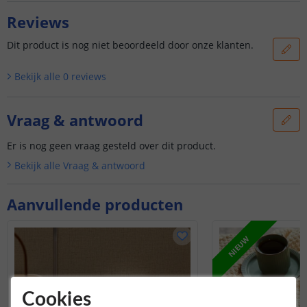
Reviews
Dit product is nog niet beoordeeld door onze klanten.
Bekijk alle
0
reviews
Vraag & antwoord
Er is nog geen vraag gesteld over dit product.
Bekijk alle
Vraag & antwoord
Aanvullende producten
NIEUW
Cookies