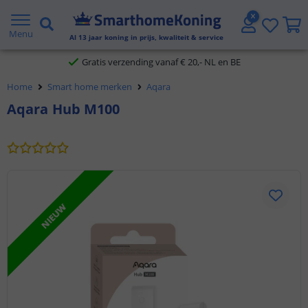
2 jaar garantie
Menu
Al
13
jaar koning in prijs, kwaliteit & service
Gratis verzending vanaf € 20,- NL en BE
Home
Smart home merken
Aqara
Klantbeoordeling 9.1
Aqara Hub M100
Voor 23:45 uur besteld,
morgen in huis
NIEUW