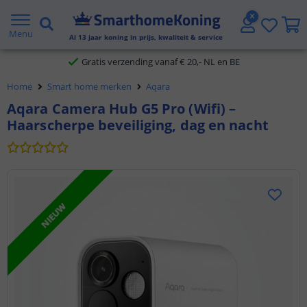
2 jaar garantie
Menu
Al
13
jaar koning in prijs, kwaliteit & service
Gratis verzending vanaf € 20,- NL en BE
Home
Smart home merken
Aqara
Klantbeoordeling 9.1
Aqara Camera Hub G5 Pro (Wifi) –
Haarscherpe beveiliging, dag en nacht
Voor 23:45 uur besteld,
morgen in huis
NIEUW