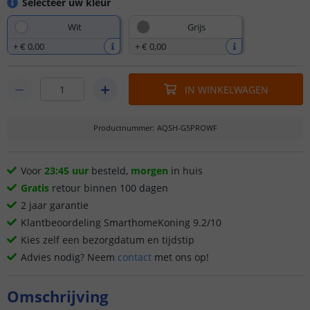
Selecteer uw kleur
Wit
Grijs
+
€ 0
,
00
+
€ 0
,
00
IN WINKELWAGEN
Productnummer
:
AQSH-G5PROWF
Voor
23:45 uur
besteld,
morgen
in huis
Gratis
retour binnen 100 dagen
2 jaar garantie
Klantbeoordeling SmarthomeKoning 9.2/10
Kies zelf een bezorgdatum en tijdstip
Advies nodig? Neem
contact
met ons op!
Omschrijving