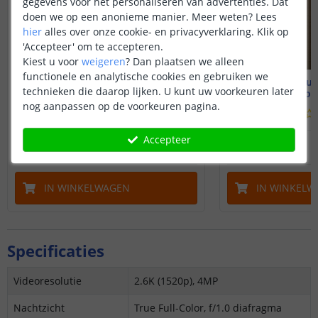
gegevens voor het personaliseren van advertenties. Dat
doen we op een anonieme manier.
Meer weten?
Lees
hier
alles over onze cookie- en privacyverklaring. Klik op
'Accepteer' om te accepteren.
Kiest u voor
weigeren
?
Dan plaatsen we alleen
functionele en analytische cookies en gebruiken we
Aqara Camera Hub G3
Aqara Hub
technieken die daarop lijken. U kunt uw voorkeuren later
Met AI-gezichtsherkenning
Met ingebou
nog aanpassen op de voorkeuren pagina.
Accepteer
119
,
99
OP VOORRAAD
OP VOORRAAD
IN WINKELWAGEN
IN WINKELW
Specificaties
Videoresolutie
2.6K (1520p), 4MP
Nachtzicht
True Full-Color, f/1.0 diafragma