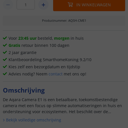
IN WINKELWAGEN
Productnummer
:
AQSH-CME1
Voor
23:45 uur
besteld,
morgen
in huis
Gratis
retour binnen 100 dagen
2 jaar garantie
Klantbeoordeling SmarthomeKoning 9.2/10
Kies zelf een bezorgdatum en tijdstip
Advies nodig? Neem
contact
met ons op!
Omschrijving
De Aqara Camera E1 is een betaalbare, toekomstbestendige
camera met een focus op slimme automatiseringen in huis en
ondersteuning voor ecosystemen. Het beschikt over de
nieuwste netwerktechnologieën zoals wifi 6 en vermindert
Bekijk volledige omschrijving
valse meldi...