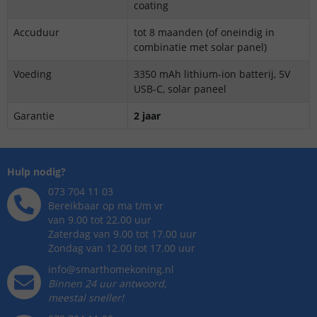
coating
Accuduur
tot 8 maanden (of oneindig in
combinatie met solar panel)
Voeding
3350 mAh lithium-ion batterij, 5V
USB-C, solar paneel
Garantie
2 jaar
Hulp nodig?
073 704 11 03
Bereikbaar op ma t/m vr
van 9.00 tot 22.00 uur
Zaterdag van 9.00 tot 17.00 uur
Zondag van 12.00 tot 17.00 uur
info@smarthomekoning.nl
Binnen 24 uur antwoord,
meestal sneller!