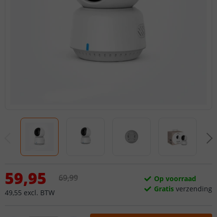
59
,
95
69
,
99
Op voorraad
Gratis
verzending
49
,
55
excl.
BTW