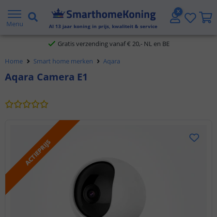
2 jaar garantie
Menu
Al
13
jaar koning in prijs, kwaliteit & service
Gratis verzending vanaf € 20,- NL en BE
Home
Smart home merken
Aqara
Klantbeoordeling 9.1
Aqara Camera E1
Voor 23:45 uur besteld,
morgen in huis
ACTIEPRIJS