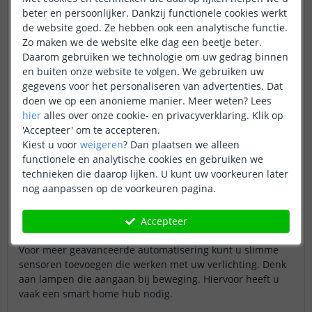
beter en persoonlijker. Dankzij functionele cookies werkt
Hoe begint u aan een slim
de website goed. Ze hebben ook een analytische functie.
huisautomatisering?
Zo maken we de website elke dag een beetje beter.
Daarom gebruiken we technologie om uw gedrag binnen
Nu u bekend bent met de voordelen van een smart home,
en buiten onze website te volgen. We gebruiken uw
vraagt u zich misschien af waar te beginnen. Gelukkig is
gegevens voor het personaliseren van advertenties. Dat
het opzetten van een slim huis niet duur of ingewikkeld.
doen we op een anonieme manier.
Meer weten?
Lees
hier
alles over onze cookie- en privacyverklaring. Klik op
Begin met slimme verlichting. Slimme lampen zijn
'Accepteer' om te accepteren.
eenvoudig te installeren en werken vaak via uw bestaande
Kiest u voor
weigeren
?
Dan plaatsen we alleen
wifi-netwerk. Dit maakt ze een toegankelijke en betaalbare
functionele en analytische cookies en gebruiken we
eerste stap.
technieken die daarop lijken. U kunt uw voorkeuren later
nog aanpassen op de voorkeuren pagina.
Een slimme deurbel is ook een goede start. Deze verhoogt
de veiligheid van uw huis en is makkelijk te installeren. U
Accepteer
kunt via een app altijd zien wie er voor de deur staat.
Voor meer geavanceerde automatisering kunt u slimme
sensoren toevoegen die werken met uw verlichting. Denk
aan lampen die aangaan bij beweging. Hiervoor heeft u
vaak een smart home hub nodig.