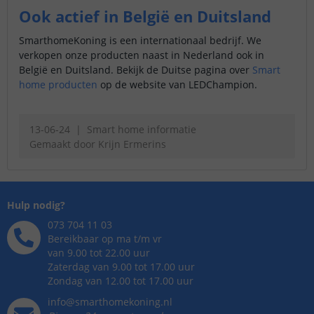
Ook actief in België en Duitsland
SmarthomeKoning is een internationaal bedrijf. We
verkopen onze producten naast in Nederland ook in
België en Duitsland. Bekijk de Duitse pagina over
Smart
home producten
op de website van LEDChampion.
13-06-24
Smart home informatie
Gemaakt door
Krijn Ermerins
Hulp nodig?
073 704 11 03
Bereikbaar op ma t/m vr
van 9.00 tot 22.00 uur
Zaterdag van 9.00 tot 17.00 uur
Zondag van 12.00 tot 17.00 uur
info@smarthomekoning.nl