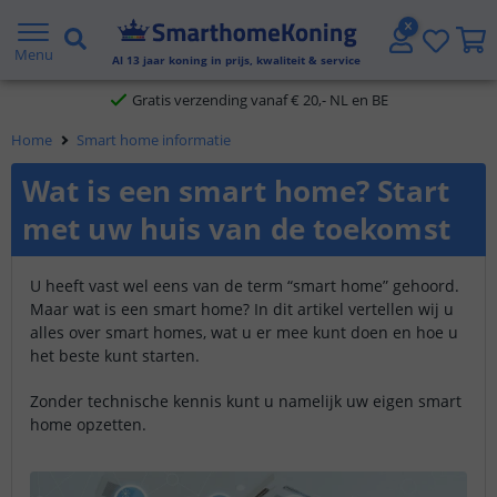
2 jaar garantie
Menu
Gratis verzending vanaf € 20,- NL en BE
Al
13
jaar koning in prijs, kwaliteit & service
Klantbeoordeling 9.1
Home
Smart home informatie
Voor 23:45 uur besteld,
morgen in huis
Wat is een smart home? Start
met uw huis van de toekomst
U heeft vast wel eens van de term “smart home” gehoord.
Maar wat is een smart home? In dit artikel vertellen wij u
alles over smart homes, wat u er mee kunt doen en hoe u
het beste kunt starten.
Zonder technische kennis kunt u namelijk uw eigen smart
home opzetten.