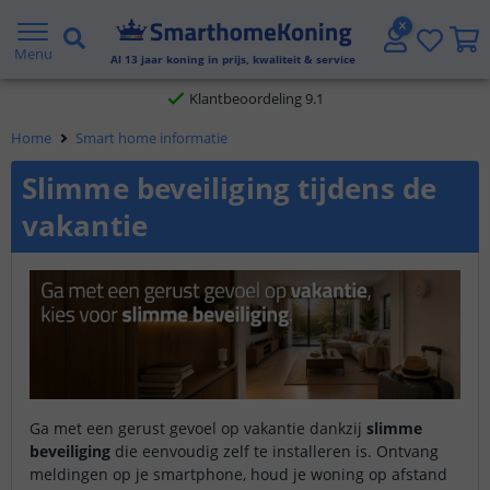
Gratis verzending vanaf € 20,- NL en BE
Menu
Klantbeoordeling 9.1
Al
13
jaar koning in prijs, kwaliteit & service
Voor 23:45 uur besteld,
morgen in huis
Home
Smart home informatie
Slimme beveiliging tijdens de
vakantie
Ga met een gerust gevoel op vakantie dankzij
slimme
beveiliging
die eenvoudig zelf te installeren is. Ontvang
meldingen op je smartphone, houd je woning op afstand