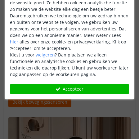
bezoekers zich sneller bekeken voelen en hun plannen
de website goed. Ze hebben ook een analytische functie.
heroverwegen. Deze vorm van slimme beveiliging
Zo maken we de website elke dag een beetje beter.
combineert het beste van twee werelden: je ontvangt zelf
Daarom gebruiken we technologie om uw gedrag binnen
een melding én jouw woning reageert actief op de
en buiten onze website te volgen. We gebruiken uw
situatie.
gegevens voor het personaliseren van advertenties. Dat
doen we op een anonieme manier.
Meer weten?
Lees
Geschikte producten
hier
alles over onze cookie- en privacyverklaring. Klik op
'Accepteer' om te accepteren.
Bewegingssensoren
Kiest u voor
weigeren
?
Dan plaatsen we alleen
functionele en analytische cookies en gebruiken we
Slimme lampen
en
spotjes
technieken die daarop lijken. U kunt uw voorkeuren later
Slimme sirene
nog aanpassen op de voorkeuren pagina.
Slimme schakelaars
of
stekkers
Accepteer
Bekijk bewegingssensoren