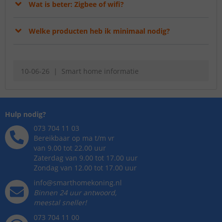
Wat is beter: Zigbee of wifi?
Welke producten heb ik minimaal nodig?
10-06-26
Smart home informatie
Hulp nodig?
073 704 11 03
Bereikbaar op ma t/m vr
van 9.00 tot 22.00 uur
Zaterdag van 9.00 tot 17.00 uur
Zondag van 12.00 tot 17.00 uur
info@smarthomekoning.nl
Binnen 24 uur antwoord,
meestal sneller!
073 704 11 00