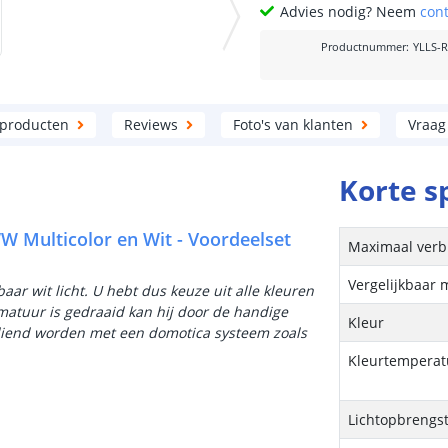
Advies nodig? Neem
con
Productnummer
:
YLLS-
 producten
Reviews
Foto's van klanten
Vraag
Korte s
WW Multicolor en Wit - Voordeelset
Maximaal verb
Vergelijkbaar 
baar wit licht. U hebt dus keuze uit alle kleuren
rmatuur is gedraaid kan hij door de handige
Kleur
ediend worden met een domotica systeem zoals
Kleurtemperatu
Lichtopbrengs