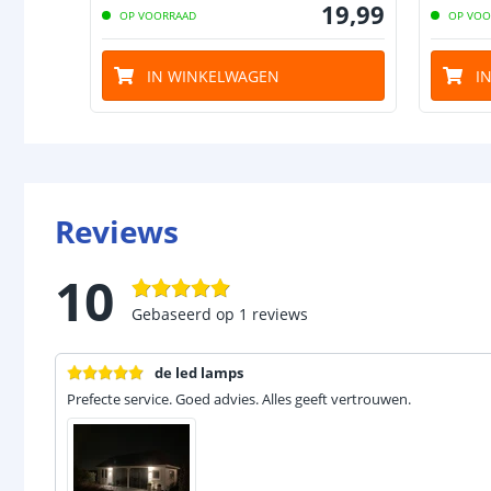
19
,
99
OP VOORRAAD
OP VOO
IN WINKELWAGEN
I
Reviews
10
Gebaseerd op
1
reviews
de led lamps
Prefecte service. Goed advies. Alles geeft vertrouwen.