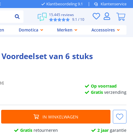
E
Klantbeoordeling 9.1
Klantenservice
15.445 reviews
9.1
/ 10
en
Domotica
Merken
Accessoires
- Voordeelset van 6 stuks
94
Op voorraad
Gratis
verzending
IN WINKELWAGEN
Gratis
retourneren
2 jaar
garantie