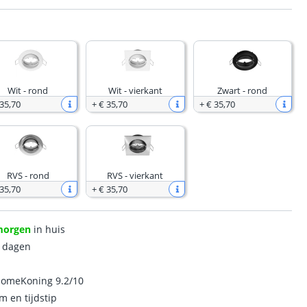
Wit - rond
Wit - vierkant
Zwart - rond
 35
,
70
+
€ 35
,
70
+
€ 35
,
70
RVS - rond
RVS - vierkant
 35
,
70
+
€ 35
,
70
morgen
in huis
0 dagen
homeKoning 9.2/10
m en tijdstip