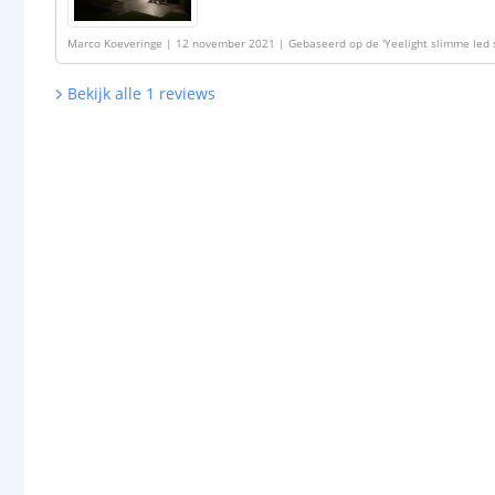
Marco Koeveringe
|
12 november 2021
|
Gebaseerd op de
'
Yeelight slimme led s
RGBWW Multicolor en Wit
'
Bekijk alle
1
reviews