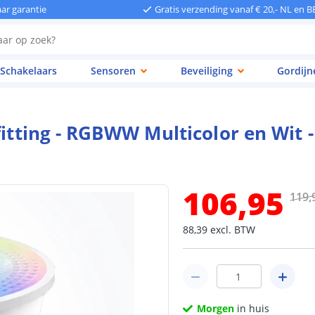
aar garantie
Gratis verzending vanaf € 20,- NL en B
Schakelaars
Sensoren
Beveiliging
Gordijn
fitting - RGBWW Multicolor en Wit 
106
,
95
119
,
88
,
39
excl.
BTW
Morgen
in huis