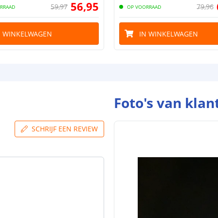
56
,
95
59
,
97
79
,
96
RRAAD
OP VOORRAAD
N WINKELWAGEN
IN WINKELWAGEN
Foto's van klan
SCHRIJF EEN REVIEW