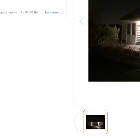
pots set van 4 - GU10 fitting -
lees meer
...