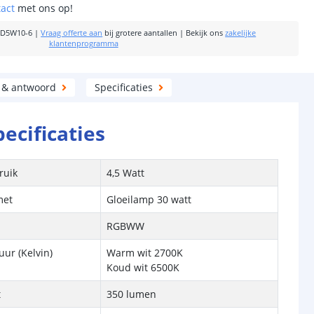
tact
met ons op!
RD5W10-6
|
Vraag offerte aan
bij grotere aantallen
|
Bekijk ons
zakelijke
klantenprogramma
 & antwoord
Specificaties
pecificaties
ruik
4,5 Watt
met
Gloeilamp 30 watt
RGBWW
ur (Kelvin)
Warm wit 2700K
Koud wit 6500K
t
350 lumen