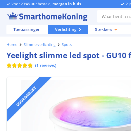
Voor 23:45 uur besteld,
morgen in huis
2 j
Toepassingen
Verlichting
Stekkers
Home
Slimme verlichting
Spots
Yeelight slimme led spot - GU10 
(
1
reviews
)
VOORDEELSET