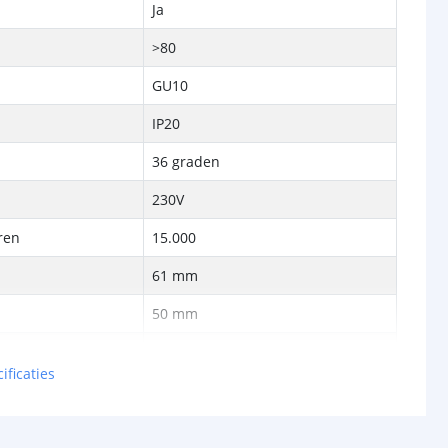
Ja
>80
GU10
IP20
36 graden
230V
ren
15.000
61 mm
p
50 mm
2 jaar
ificaties