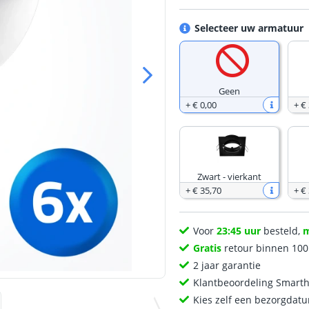
Selecteer uw armatuur
Geen
+
€ 0
,
00
+
€
Zwart - vierkant
+
€ 35
,
70
+
€
Voor
23:45 uur
besteld,
Gratis
retour binnen 10
2 jaar garantie
Klantbeoordeling Smart
Kies zelf een bezorgdatu