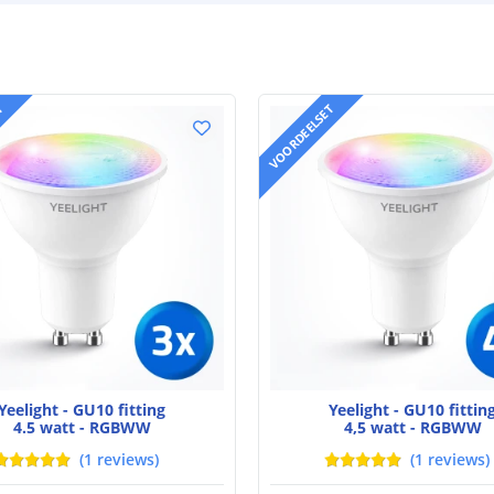
T
VOORDEELSET
Yeelight - GU10 fitting
Yeelight - GU10 fittin
4.5 watt - RGBWW
4,5 watt - RGBWW
(
1
reviews
)
(
1
reviews
)