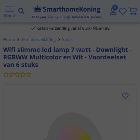
2 jaar garantie
Menu
Al
13
jaar koning in prijs, kwaliteit & service
Gratis verzending vanaf € 20,- NL en BE
Home
Slimme verlichting
Spots
Klantbeoordeling 9.1
Wifi slimme led lamp 7 watt - Downlight -
RGBWW Multicolor en Wit - Voordeelset
Voor 23:45 uur besteld,
morgen in huis
van 6 stuks