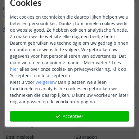
Cookies
Er is nog geen vraag gesteld over dit product.
Met cookies en technieken die daarop lijken helpen we u
Bekijk alle
Vraag & antwoord
beter en persoonlijker. Dankzij functionele cookies werkt
Specificaties
de website goed. Ze hebben ook een analytische functie.
Zo maken we de website elke dag een beetje beter.
Maximaal verbruik
7 Watt
Daarom gebruiken we technologie om uw gedrag binnen
en buiten onze website te volgen. We gebruiken uw
Vergelijkbaar met
Gloeilamp 50 watt
gegevens voor het personaliseren van advertenties. Dat
doen we op een anonieme manier.
Meer weten?
Lees
Kleur
RGB + Warm en koud wit
hier
alles over onze cookie- en privacyverklaring. Klik op
'Accepteer' om te accepteren.
Kleurtemperatuur (Kelvin)
1700 - 6500
Kiest u voor
weigeren
?
Dan plaatsen we alleen
functionele en analytische cookies en gebruiken we
Lichtopbrengst
620 lumen
technieken die daarop lijken. U kunt uw voorkeuren later
Dimbaar
nog aanpassen op de voorkeuren pagina.
Ja
CRI
>80
Accepteer
Bescherming
IP20
Stralingshoek
120 graden