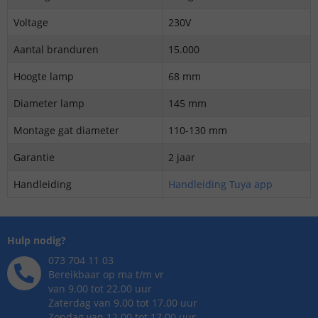
Voltage
230V
Aantal branduren
15.000
Hoogte lamp
68 mm
Diameter lamp
145 mm
Montage gat diameter
110-130 mm
Garantie
2 jaar
Handleiding
Handleiding Tuya app
Hulp nodig?
073 704 11 03
Bereikbaar op ma t/m vr
van 9.00 tot 22.00 uur
Zaterdag van 9.00 tot 17.00 uur
Zondag van 12.00 tot 17.00 uur