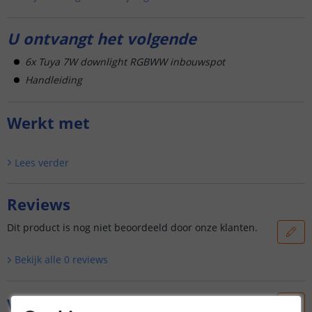
U ontvangt het volgende
6x Tuya 7W downlight RGBWW inbouwspot
Handleiding
Werkt met
Lees verder
Reviews
Dit product is nog niet beoordeeld door onze klanten.
Bekijk alle
0
reviews
Vraag & antwoord