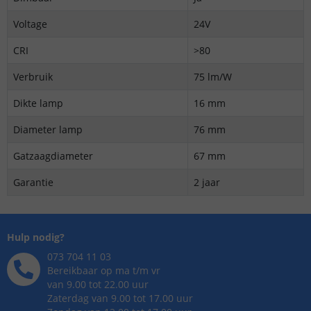
Voltage
24V
CRI
>80
Verbruik
75 lm/W
Dikte lamp
16 mm
Diameter lamp
76 mm
Gatzaagdiameter
67 mm
Garantie
2 jaar
Hulp nodig?
073 704 11 03
Bereikbaar op ma t/m vr
van 9.00 tot 22.00 uur
Zaterdag van 9.00 tot 17.00 uur