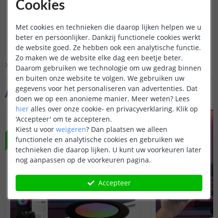
Cookies
Deze spots zijn niet aan te sturen via
Zigbee.
Met cookies en technieken die daarop lijken helpen we u
Bekijk
hele
antwoord
beter en persoonlijker. Dankzij functionele cookies werkt
Door
Levi
op
vrijdag 21 november 2025
de website goed. Ze hebben ook een analytische functie.
Zo maken we de website elke dag een beetje beter.
Bekijk alle
Vraag & antwoord
Daarom gebruiken we technologie om uw gedrag binnen
en buiten onze website te volgen. We gebruiken uw
gegevens voor het personaliseren van advertenties. Dat
Aanvullende producten
doen we op een anonieme manier.
Meer weten?
Lees
hier
alles over onze cookie- en privacyverklaring. Klik op
NIEUW
NIEUW
'Accepteer' om te accepteren.
Kiest u voor
weigeren
?
Dan plaatsen we alleen
functionele en analytische cookies en gebruiken we
technieken die daarop lijken. U kunt uw voorkeuren later
nog aanpassen op de voorkeuren pagina.
Accepteer