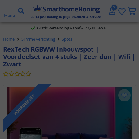
2 jaar garantie
Menu
Al
13
jaar koning in prijs, kwaliteit & service
Gratis verzending vanaf € 20,- NL en BE
Home
Slimme verlichting
Spots
Klantbeoordeling 9.1
RexTech RGBWW Inbouwspot |
Voordeelset van 4 stuks | Zeer dun | Wifi |
Voor 23:45 uur besteld,
morgen in huis
Zwart
VOORDEELSET