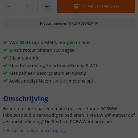
IN WINKELWAGEN
Productnummer
:
WFLS-RD5WZW-4P
Voor
23:45 uur
besteld,
morgen
in huis
Gratis
retour binnen 100 dagen
2 jaar garantie
Klantbeoordeling SmarthomeKoning 9.2/10
Kies zelf een bezorgdatum en tijdstip
Advies nodig? Neem
contact
met ons op!
Omschrijving
Bent u op zoek naar een moderne, zeer dunne RGBWW
inbouwspot die eenvoudig te bedienen is via uw wifi-netwerk of
afstandsbediening? De RexTech RGBWW inbouwspot
combineert een strak design met veelzijdige functies en biedt u
Bekijk volledige omschrijving
de ultieme co...