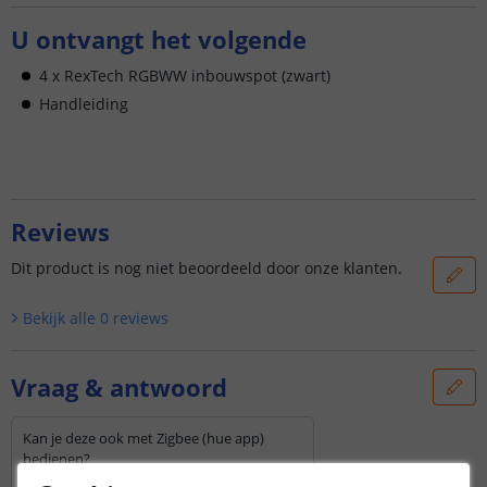
U ontvangt het volgende
4 x RexTech RGBWW inbouwspot (zwart)
Handleiding
Reviews
Dit product is nog niet beoordeeld door onze klanten.
Bekijk alle
0
reviews
Vraag & antwoord
Kan je deze ook met Zigbee (hue app)
bedienen?
Door
Andre
op
vrijdag 21 november 2025