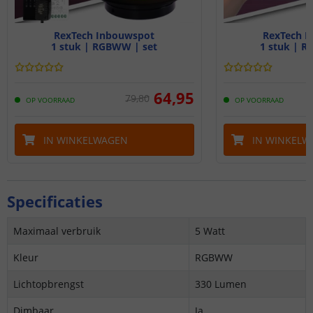
RexTech Inbouwspot
RexTech I
1 stuk | RGBWW | set
1 stuk | R
64
,
95
79
,
80
OP VOORRAAD
OP VOORRAAD
IN WINKELWAGEN
IN WINKELW
Specificaties
Maximaal verbruik
5 Watt
Kleur
RGBWW
Lichtopbrengst
330 Lumen
Dimbaar
Ja