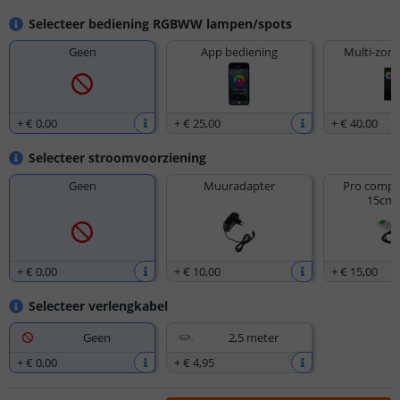
Selecteer bediening RGBWW lampen/spots
Geen
App bediening
Multi-zone
+
€ 0
,
00
+
€ 25
,
00
+
€ 40
,
00
Selecteer stroomvoorziening
Geen
Muuradapter
Pro compac
15cm 
+
€ 0
,
00
+
€ 10
,
00
+
€ 15
,
00
Selecteer verlengkabel
Geen
2,5 meter
+
€ 0
,
00
+
€ 4
,
95