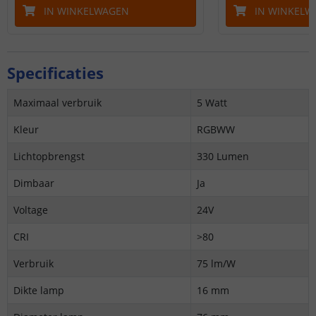
IN WINKELWAGEN
IN WINKELW
Specificaties
Maximaal verbruik
5 Watt
Kleur
RGBWW
Lichtopbrengst
330 Lumen
Dimbaar
Ja
Voltage
24V
CRI
>80
Verbruik
75 lm/W
Dikte lamp
16 mm