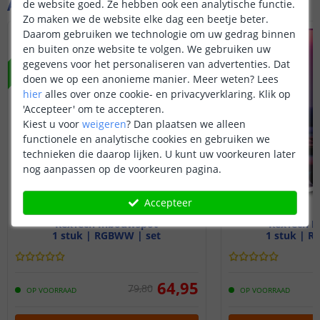
Aanvullende producten
de website goed. Ze hebben ook een analytische functie.
Zo maken we de website elke dag een beetje beter.
Daarom gebruiken we technologie om uw gedrag binnen
NIEUW
NIEUW
en buiten onze website te volgen. We gebruiken uw
gegevens voor het personaliseren van advertenties. Dat
doen we op een anonieme manier.
Meer weten?
Lees
hier
alles over onze cookie- en privacyverklaring. Klik op
'Accepteer' om te accepteren.
Kiest u voor
weigeren
?
Dan plaatsen we alleen
functionele en analytische cookies en gebruiken we
technieken die daarop lijken. U kunt uw voorkeuren later
nog aanpassen op de voorkeuren pagina.
Accepteer
RexTech Inbouwspot
RexTech I
1 stuk | RGBWW | set
1 stuk | R
64
,
95
79
,
80
OP VOORRAAD
OP VOORRAAD