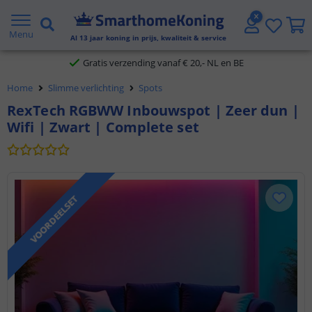
2 jaar garantie
Menu
Al
13
jaar koning in prijs, kwaliteit & service
Gratis verzending vanaf € 20,- NL en BE
Klantbeoordeling 9.1
Home
Slimme verlichting
Spots
RexTech RGBWW Inbouwspot | Zeer dun |
Voor 23:45 uur besteld,
morgen in huis
Wifi | Zwart | Complete set
VOORDEELSET