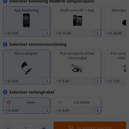
Selecteer bediening RGBWW lampen/spots
App bediening
Multi-zone RF + App
Wandpane
+
€ 0
,
00
+
€ 15
,
00
+
€ 20
,
00
Selecteer stroomvoorziening
Muuradapter
Pro compacte driver
Pro compac
15cm kabel
100cm 
+
€ 0
,
00
+
€ 5
,
00
+
€ 7
,
50
Selecteer verlengkabel
Geen
2,5 meter
+
€ 0
,
00
+
€ 4
,
95
IN WINKELWAGEN