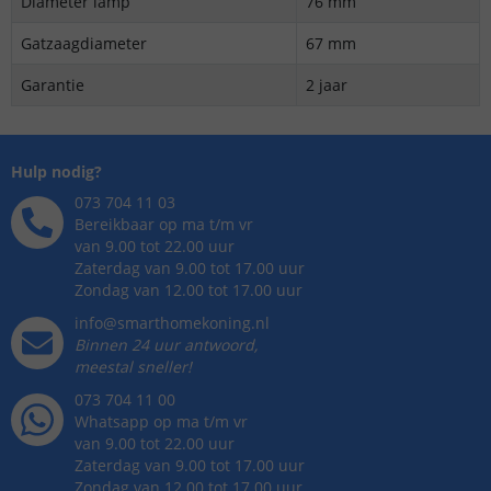
Diameter lamp
76 mm
Gatzaagdiameter
67 mm
Garantie
2 jaar
Hulp nodig?
073 704 11 03
Bereikbaar op ma t/m vr
van 9.00 tot 22.00 uur
Zaterdag van 9.00 tot 17.00 uur
Zondag van 12.00 tot 17.00 uur
info@smarthomekoning.nl
Binnen 24 uur antwoord,
meestal sneller!
073 704 11 00
Whatsapp op ma t/m vr
van 9.00 tot 22.00 uur
Zaterdag van 9.00 tot 17.00 uur
Zondag van 12.00 tot 17.00 uur