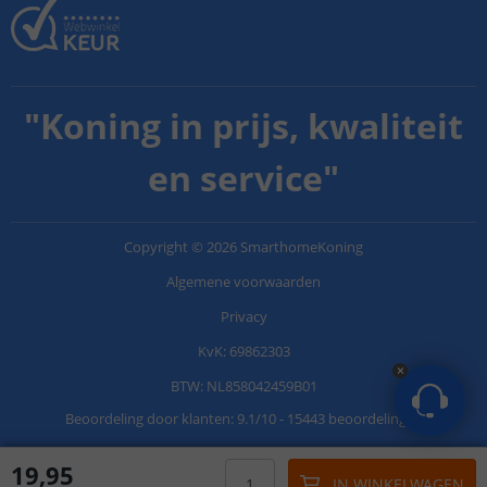
"
Koning in prijs, kwaliteit
en service
"
Copyright
©
2026
SmarthomeKoning
Algemene voorwaarden
Privacy
KvK: 69862303
BTW: NL858042459B01
Beoordeling door klanten:
9.1
/
10
-
15443 beoordelingen
19
,
95
IN WINKELWAGEN