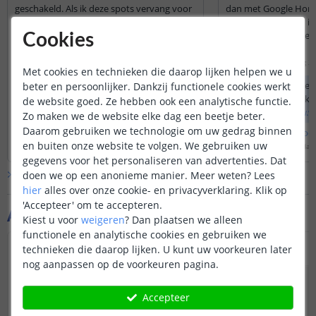
geschakeld. Als ik deze spots vervang voor
dan met Google Home
deze RGBWW spots vervang, kan ik ze dan
al heel veel lampen i
gewoon aan/uit blijf schakelen via de
LSC Smart maar zoek
Cookies
wandschakelaar. En kan ik dan eenmalig
met MR16 fitting.
via de app de kleur en sterkte instellen
Door
Nick
op
donderdag 21 september 2023
Door
andre
op
zaterdag 2
Met cookies en technieken die daarop lijken helpen we u
zonder verdere toebehoren?
Als de trafo het aantal spots aankan, is
Deze spots zijn nie
beter en persoonlijker. Dankzij functionele cookies werkt
het mogelijk om de spots te verbinden
Google Home. Kijk 
de website goed. Ze hebben ook een analytische functie.
met de lichtschakelaar.
naar
https://www.wi
Zo maken we de website elke dag een beetje beter.
deze zijn wel te ko
Daarom gebruiken we technologie om uw gedrag binnen
Bekijk
hele
antwoord
Bekijk
hele
antwoo
Home.
en buiten onze website te volgen. We gebruiken uw
Door
Louise
op
donderdag 21 september 2023
Door
Sharona
op
zaterdag
gegevens voor het personaliseren van advertenties. Dat
doen we op een anonieme manier.
Meer weten?
Lees
Bekijk alle
Vraag & antwoord
hier
alles over onze cookie- en privacyverklaring. Klik op
'Accepteer' om te accepteren.
Aanvullende producten
Kiest u voor
weigeren
?
Dan plaatsen we alleen
functionele en analytische cookies en gebruiken we
technieken die daarop lijken. U kunt uw voorkeuren later
nog aanpassen op de voorkeuren pagina.
Accepteer