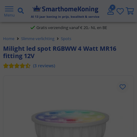
2 jaar garantie
Menu
Al
13
jaar koning in prijs, kwaliteit & service
Gratis verzending vanaf € 20,- NL en BE
Home
Slimme verlichting
Spots
Klantbeoordeling 9.1
Milight led spot RGBWW 4 Watt MR16
fitting 12V
Voor 23:45 uur besteld,
morgen in huis
(
3
reviews
)