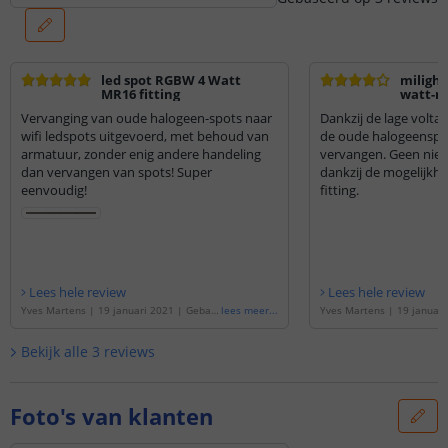
led spot RGBW 4 Watt
milight
MR16 fitting
watt-mr
Vervanging van oude halogeen-spots naar
Dankzij de lage volta
wifi ledspots uitgevoerd, met behoud van
de oude halogeenspo
armatuur, zonder enig andere handeling
vervangen. Geen nie
dan vervangen van spots! Super
dankzij de mogelijkh
eenvoudig!
fitting.
Lees hele review
Lees hele review
Yves Martens
|
19 januari 2021
|
Gebas
lees meer
...
Yves Martens
|
19 januari
eerd op de
'
Milight led spot RGBWW 4 Wa
eerd op de
'
Milight led s
tt MR16 fitting 12V
'
tt MR16 fitting 12V
'
Bekijk alle
3
reviews
Foto's van klanten