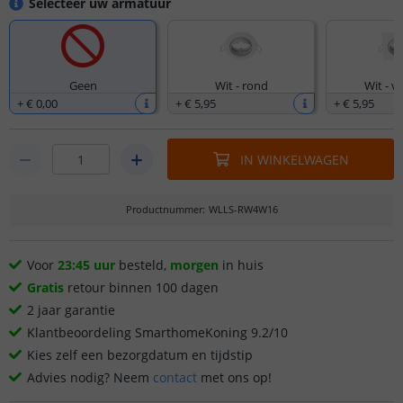
Selecteer uw armatuur
Geen
Wit - rond
Wit - v
+
€ 0
,
00
+
€ 5
,
95
+
€ 5
,
95
IN WINKELWAGEN
Productnummer
:
WLLS-RW4W16
Voor
23:45 uur
besteld,
morgen
in huis
Gratis
retour binnen 100 dagen
2 jaar garantie
Klantbeoordeling SmarthomeKoning 9.2/10
Kies zelf een bezorgdatum en tijdstip
Advies nodig? Neem
contact
met ons op!