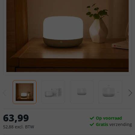
63
,
99
Op voorraad
Gratis
verzending
52
,
88
excl.
BTW