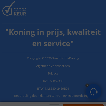
"
Koning in prijs, kwaliteit
en service
"
Copyright
©
2026
SmarthomeKoning
Algemene voorwaarden
Privacy
KvK: 69862303
BTW: NL858042459B01
Beoordeling door klanten:
9.1
/
10
-
15445 beoordelingen