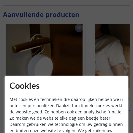
Aanvullende producten
Cookies
Met cookies en technieken die daarop lijken helpen we u
beter en persoonlijker. Dankzij functionele cookies werkt
Yeelight - Nachtlamp
Yeelight -
0,25 watt - Warm Wit
20 watt - 
de website goed. Ze hebben ook een analytische functie.
Zo maken we de website elke dag een beetje beter.
(
2
reviews
)
Daarom gebruiken we technologie om uw gedrag binnen
en buiten onze website te volgen. We gebruiken uw
18
,
99
OP VOORRAAD
OP VOORRAAD