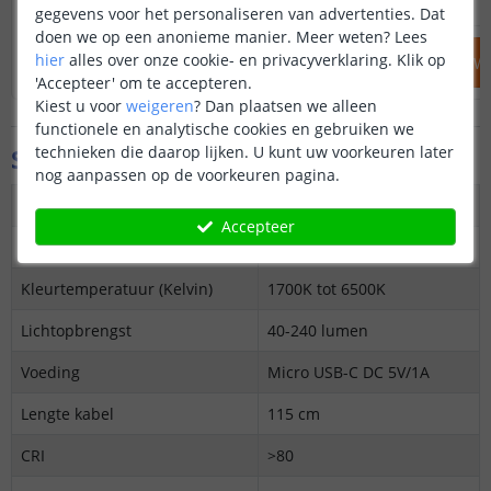
gegevens voor het personaliseren van advertenties. Dat
doen we op een anonieme manier.
Meer weten?
Lees
hier
alles over onze cookie- en privacyverklaring. Klik op
IN WINKELWAGEN
IN WINKELW
'Accepteer' om te accepteren.
Kiest u voor
weigeren
?
Dan plaatsen we alleen
functionele en analytische cookies en gebruiken we
technieken die daarop lijken. U kunt uw voorkeuren later
Specificaties
nog aanpassen op de voorkeuren pagina.
Maximaal verbruik
5 Watt
Accepteer
Kleur
Zeer warm tot koud wit
Kleurtemperatuur (Kelvin)
1700K tot 6500K
Lichtopbrengst
40-240 lumen
Voeding
Micro USB-C DC 5V/1A
Lengte kabel
115 cm
CRI
>80