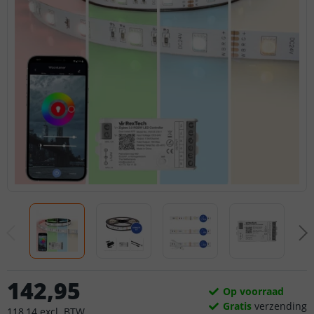
142
,
95
Op voorraad
Gratis
verzending
118
,
14
excl.
BTW