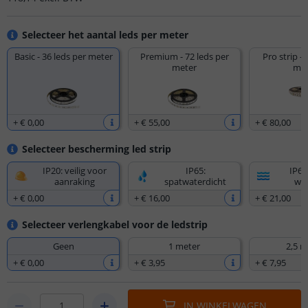
Selecteer het aantal leds per meter
Basic - 36 leds per meter
Premium - 72 leds per
Pro strip - 
meter
met
+
€ 0
,
00
+
€ 55
,
00
+
€ 80
,
00
Selecteer bescherming led strip
IP20: veilig voor
IP65:
IP67
aanraking
spatwaterdicht
wat
+
€ 0
,
00
+
€ 16
,
00
+
€ 21
,
00
Selecteer verlengkabel voor de ledstrip
Geen
1 meter
2,5 m
+
€ 0
,
00
+
€ 3
,
95
+
€ 7
,
95
IN WINKELWAGEN