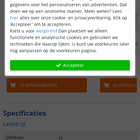
gegevens voor het personaliseren van advertenties. Dat
doen we op een anonieme manier.
Meer weten?
Lees
hier
alles over onze cookie- en privacyverklaring. Klik op
'Accepteer' om te accepteren.
Kiest u voor
weigeren
?
Dan plaatsen we alleen
functionele en analytische cookies en gebruiken we
8 meter ledstrip Wit
8 meter D
Zigbee - complete set
Zigbee - c
technieken die daarop lijken. U kunt uw voorkeuren later
nog aanpassen op de voorkeuren pagina.
(
18
reviews
)
93
,
95
Accepteer
OP VOORRAAD
OP VOORRAAD
IN WINKELWAGEN
IN WINKELW
Specificaties
Ledstrip
Dimbaar
Ja