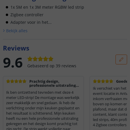
1x 5M en 1x 3M meter RGBW led strip
Zigbee controller
Adapter voor in het...
Bekijk alle
s
Reviews
9.6
Gebaseerd op
39
reviews
Prachtig design,
Goede l
professionele uitstraling
Ik verschiet van het r
en zeer makkelijke
Ik ben ontzettend tevreden met deze 4
montage!
event locatie in Antw
meter LED-strip! De montage was werkelijk
inkom verfraaien met 
zeer makkelijk en snel gedaan. Ik heb de
boven op komen er n
verlichting onder mijn keuken geplaatst en
plafond, maar dat doet
het resultaat is schitterend. Mijn keuken
content, klant conten
heeft nu een hele professionele uitstraling
led strips, 40m profi
gekregen en het design komt prachtig tot
4 Zigbee controllers g
zijn recht. De strip werkt volledig naar