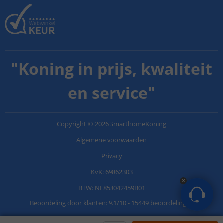
"
Koning in prijs, kwaliteit
en service
"
Copyright
©
2026
SmarthomeKoning
Algemene voorwaarden
Privacy
KvK: 69862303
BTW: NL858042459B01
Beoordeling door klanten:
9.1
/
10
-
15449 beoordelingen