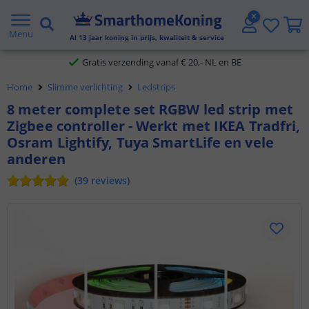
2 jaar garantie
Menu
Al
13
jaar koning in prijs, kwaliteit & service
Gratis verzending vanaf € 20,- NL en BE
Klantbeoordeling 9.1
Home
Slimme verlichting
Ledstrips
8 meter complete set RGBW led strip met
Voor 23:45 uur besteld,
morgen in huis
Zigbee controller - Werkt met IKEA Tradfri,
Osram Lightify, Tuya SmartLife en vele
anderen
(
39
reviews
)