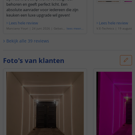
behoren en geeft perfect licht. Een
absolute aanrader voor iedereen die zijn
keuken een luxe upgrade wil geven!
Lees hele review
Lees hele review
Marciano Youri
|
24 juni 2026
|
Gebasee
lees meer
...
V.E-Technics
|
19 augustu
rd op de
'
4 meter complete set RGBW led
eerd op de
'
40 meter comp
strip met Zigbee controller - Werkt met I
led strip met Zigbee contr
Bekijk alle
39
reviews
KEA Tradfri, Osram Lightify, Tuya SmartLif
et IKEA Tradfri, Osram Ligh
e en vele anderen
'
tLife en vele anderen
'
Foto's van klanten