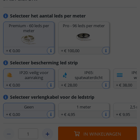
Selecteer het aantal leds per meter
Premium - 60 leds per
Pro - 96 leds per meter
meter
+
€ 0
,
00
+
€ 100
,
00
Selecteer bescherming led strip
IP20: veilig voor
IP65:
IP67
aanraking
spatwaterdicht
wat
+
€ 0
,
00
+
€ 28
,
00
+
€ 38
,
00
Selecteer verlengkabel voor de ledstrip
Geen
1 meter
2,5 m
+
€ 0
,
00
+
€ 4
,
95
+
€ 9
,
95
IN WINKELWAGEN