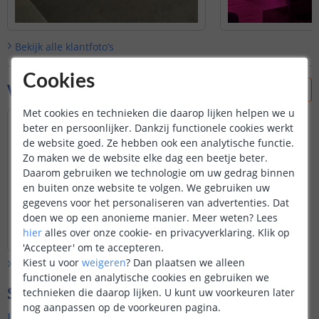
Bekijk alle
klantfoto’s
Cookies
Vraag & antwoord
Met cookies en technieken die daarop lijken helpen we u
Hi! Wat is CRI van premium/pro? Is deze
beter en persoonlijker. Dankzij functionele cookies werkt
set geschikt voor tuin?
de website goed. Ze hebben ook een analytische functie.
Door
Yev
op
zondag 12 mei 2024
Zo maken we de website elke dag een beetje beter.
Daarom gebruiken we technologie om uw gedrag binnen
De CRI van de Premium is ±80 en van
en buiten onze website te volgen. We gebruiken uw
de Pro 83,8. Voor het gebruik voor
buten/tuin kunt u het beste gebruik
gegevens voor het personaliseren van advertenties. Dat
maken van een IP waarde 67 aangezien
doen we op een anonieme manier.
Meer weten?
Lees
Bekijk
hele
antwoord
de waterdichtheid. De controller en
hier
alles over onze cookie- en privacyverklaring. Klik op
Door
Sharona
op
maandag 13 mei 2024
adapter dienen wel waterdicht te
'Accepteer' om te accepteren.
worden bevestigd.
Kiest u voor
weigeren
?
Dan plaatsen we alleen
Bekijk alle
Vraag & antwoord
functionele en analytische cookies en gebruiken we
Specificaties
technieken die daarop lijken. U kunt uw voorkeuren later
nog aanpassen op de voorkeuren pagina.
Ledstrip