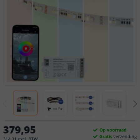
379
,
95
Op voorraad
Gratis
verzending
314
,
01
excl.
BTW