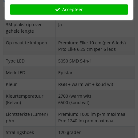
Accepteer
Dimbaar
Ja
3M plakstrip over
Ja
gehele lengte
Op maat te knippen
Premium: Elke 10 cm (per 6 leds)
Pro: Elke 6,25 cm (per 6 leds
Type LED
5050 SMD 5-in-1
Merk LED
Epistar
Kleur
RGB + warm wit + koud wit
Kleurtemperatuur
2700 (warm wit)
(Kelvin)
6500 (koud wit)
Lichtsterkte (Lumen)
Premium: 1000 lm p/m maximaal
p/m
Pro: 1240 lm p/m maximaal
Stralingshoek
120 graden