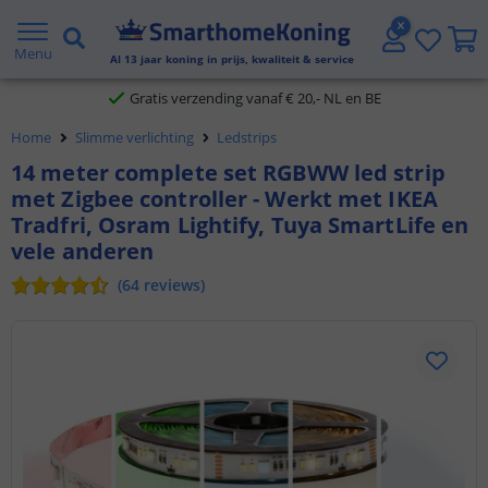
2 jaar garantie
Menu
Al
13
jaar koning in prijs, kwaliteit & service
Gratis verzending vanaf € 20,- NL en BE
Klantbeoordeling 9.1
Home
Slimme verlichting
Ledstrips
14 meter complete set RGBWW led strip
Voor 23:45 uur besteld,
morgen in huis
met Zigbee controller - Werkt met IKEA
Tradfri, Osram Lightify, Tuya SmartLife en
vele anderen
(
64
reviews
)