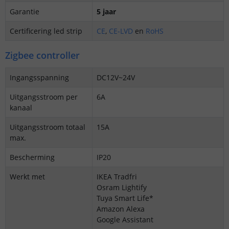
Garantie
5 jaar
Certificering led strip
CE
,
CE-LVD
en
RoHS
Zigbee controller
Ingangsspanning
DC12V~24V
Uitgangsstroom per
6A
kanaal
Uitgangsstroom totaal
15A
max.
Bescherming
IP20
Werkt met
IKEA Tradfri
Osram Lightify
Tuya Smart Life*
Amazon Alexa
Google Assistant