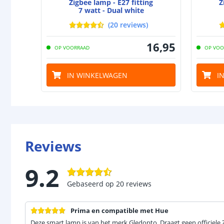
Zigbee lamp - E27 fitting
Z
7 watt - Dual white
(
20
reviews
)
16
,
95
OP VOORRAAD
OP VOO
IN WINKELWAGEN
I
Reviews
9.2
Gebaseerd op
20
reviews
Prima en compatible met Hue
Deze smart lamp is van het merk Gledopto. Draagt geen officiele Zi