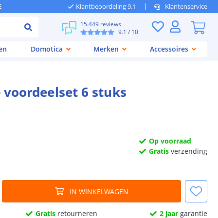
E
Klantbeoordeling 9.1
Klantenservice
15.449 reviews
9.1
/ 10
en
Domotica
Merken
Accessoires
- voordeelset 6 stuks
Op voorraad
Gratis
verzending
IN WINKELWAGEN
Gratis
retourneren
2 jaar
garantie