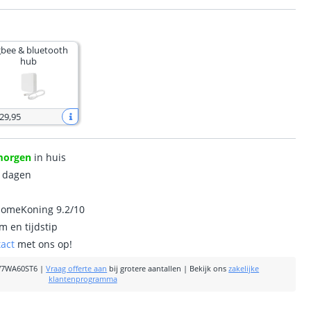
gbee & bluetooth
hub
 29
,
95
morgen
in huis
0 dagen
homeKoning 9.2/10
m en tijdstip
tact
met ons op!
W7WA60ST6
|
Vraag offerte aan
bij grotere aantallen
|
Bekijk ons
zakelijke
klantenprogramma