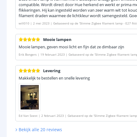
compatible. Wordt direct door Hue herkend en werkt er prima m
flikkeringen. Hij kan ingesteld worden van zeer warm wit tot koud 
filament draden waarmee de lichtkleur wordt samengesteld. Goed
will010
|
2 mei 2023
|
Gebaseerd op de
'
Slimme Zigbee filament lamp - E27 fitti
voordeelset 3 stuks
'
Mooie lampen
Mooie lampen, geven mooi licht en fijn dat ze dimbaar zijn
Erik Bongers
|
19 februari 2023
|
Gebaseerd op de
'
Slimme Zigbee filament lamp 
al white - voordeelset 3 stuks
'
Levering
Makkelijk te bestellen en snelle levering
Ed Van Soest
|
2 februari 2023
|
Gebaseerd op de
'
Slimme Zigbee filament lamp 
Bekijk alle
20
reviews