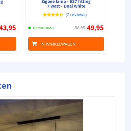
ng
Zigbee lamp - E27 fitting
7 watt - Dual white
(
7
reviews
)
43
,
95
49
,
95
56
,
85
OP VOORRAAD
OP VO
IN WINKELWAGEN
I
ten