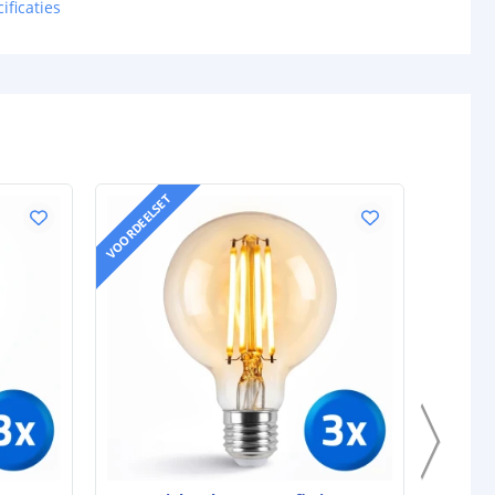
ificaties
VOORDEELSET
VOORDEELS