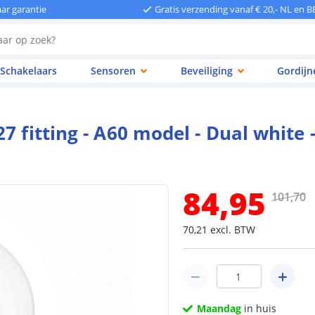
aar garantie
Gratis verzending vanaf € 20,- NL en B
Schakelaars
Sensoren
Beveiliging
Gordijn
 fitting - A60 model - Dual white 
84
,
95
101
,
70
70
,
21
excl.
BTW
Maandag
in huis