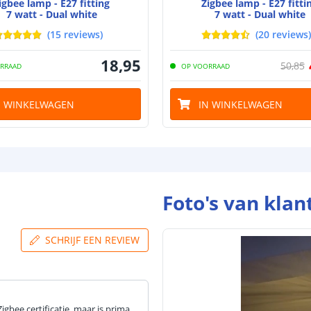
igbee lamp - E27 fitting
Zigbee lamp - E27 fitti
7 watt - Dual white
7 watt - Dual white
(
15
reviews
)
(
20
reviews
)
18
,
95
50
,
85
RRAAD
OP VOORRAAD
N WINKELWAGEN
IN WINKELWAGEN
Foto's van klan
SCHRIJF EEN REVIEW
gbee certificatie, maar is prima