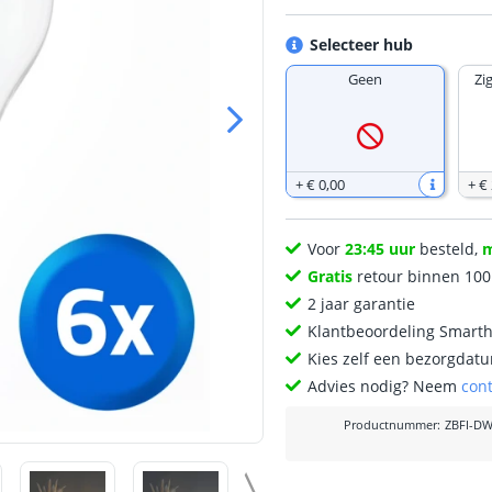
Selecteer hub
Geen
Zi
+
€ 0
,
00
+
€
Voor
23:45 uur
besteld,
Gratis
retour binnen 10
2 jaar garantie
Klantbeoordeling Smart
Kies zelf een bezorgdatu
Advies nodig? Neem
con
Productnummer
:
ZBFI-D