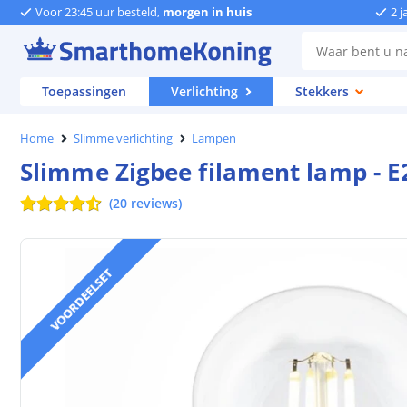
Voor 23:45 uur besteld,
morgen in huis
2 j
Toepassingen
Verlichting
Stekkers
Home
Slimme verlichting
Lampen
Slimme Zigbee filament lamp - E27
(
20
reviews
)
VOORDEELSET