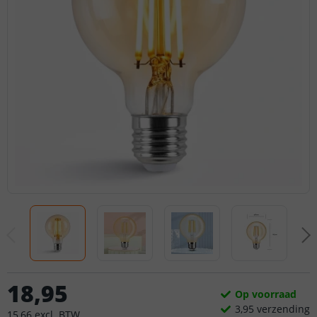
18
,
95
Op voorraad
3,
95
verzending
15
,
66
excl.
BTW