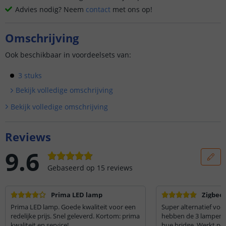
Advies nodig? Neem
contact
met ons op!
Omschrijving
Ook beschikbaar in voordeelsets van:
3 stuks
Bekijk volledige omschrijving
Bekijk volledige omschrijving
Reviews
9.6
Gebaseerd op
15
reviews
Prima LED lamp
Zigbee
Prima LED lamp. Goede kwaliteit voor een
Super alternatief voor P
redelijke prijs. Snel geleverd. Kortom: prima
hebben de 3 lampen 
kwaliteit en service!
hue bridge. Werkt pe