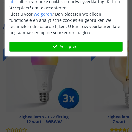
hier
alles over onze cookie- en privacyverklaring. Klik op
Disclaimer: mogelijk werken niet alle
Disclaimer: mogelijk
'Accepteer' om te accepteren.
Bekijk alle
Vraag & antwoord
uitgebreide functies die de Hue-app
uitgebreide functie
Kiest u voor
weigeren
?
Dan plaatsen we alleen
biedt met dit product. Basisfuncties
biedt met dit produc
functionele en analytische cookies en gebruiken we
zoals aan- en uitzetten, dimmen,
zoals aan- en uitze
Aanvullende producten
technieken die daarop lijken. U kunt uw voorkeuren later
kleurbediening etc werken wel.
kleurbediening etc 
nog aanpassen op de voorkeuren pagina.
VOORDEELSET
VOORDEELSET
Accepteer
Zigbee lamp - E27 fitting
Zigbee lamp 
12 watt - RGBWW
7 watt - 