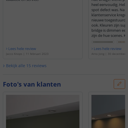
heel eenvoudig. Helaas hadden we dat er 1
spot defect was. Na 
klantenservice kregen
nieuwe toegestuurd! 
ook. Kleuren zijn super goed en via de hue
bridge is dimmen een
zijn de hue scenes. Kri
pallet van. Inbouw ook simpel en beugels
zijn stevig! Zeker
Lees hele review
Lees hele review
Jacco Knops
|
11 februari 2023
Arno Jong
|
30 december 
Bekijk alle
15
reviews
Foto's van klanten