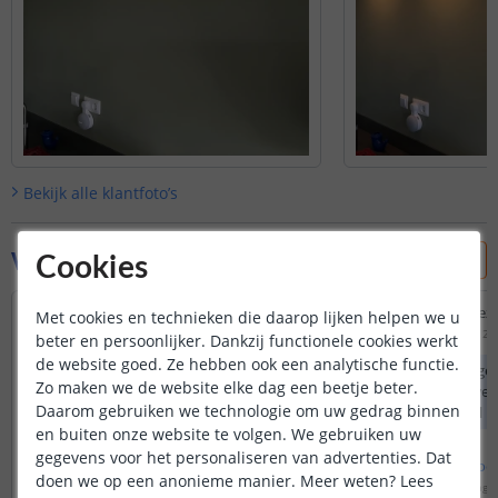
Bekijk alle
klantfoto’s
Vraag & antwoord
Cookies
Zijn er ook firmware/ota updates voor
Van welk merk is dez
Met cookies en technieken die daarop lijken helpen we u
deze lamp?
Door
Chris
op
dinsdag 12 j
beter en persoonlijker. Dankzij functionele cookies werkt
Door
Jeroen
op
donderdag 29 december 2022
de website goed. Ze hebben ook een analytische functie.
Deze lamp heeft gee
Zo maken we de website elke dag een beetje beter.
In de lamp zit geen firmware en
uiteraard is het wel
Daarom gebruiken we technologie om uw gedrag binnen
eventuele updates worden gedaan via
welke compatibel is
en buiten onze website te volgen. We gebruiken uw
de Philips Hue Bridge.
Philips Hue
gegevens voor het personaliseren van advertenties. Dat
Bekijk
hele
antwoord
Bekijk
hele
antwoo
doen we op een anonieme manier.
Meer weten?
Lees
Door
Priscilla
op
vrijdag 30 december 2022
Door
Priscilla
op
dinsdag 1