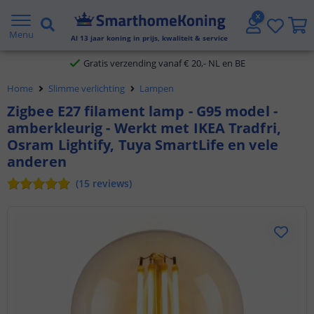
2 jaar garantie
Menu
Al
13
jaar koning in prijs, kwaliteit & service
Gratis verzending vanaf € 20,- NL en BE
Home
Slimme verlichting
Lampen
Klantbeoordeling 9.1
Zigbee E27 filament lamp - G95 model -
amberkleurig - Werkt met IKEA Tradfri,
Voor 23:45 uur besteld,
morgen in huis
Osram Lightify, Tuya SmartLife en vele
anderen
(
15
reviews
)