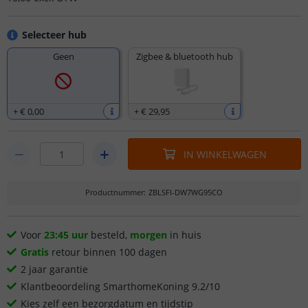
Selecteer hub
Geen
Zigbee & bluetooth hub
+
€ 0
,
00
+
€ 29
,
95
IN WINKELWAGEN
Productnummer
:
ZBLSFI-DW7WG95CO
Voor
23:45 uur
besteld,
morgen
in huis
Gratis
retour binnen 100 dagen
2 jaar garantie
Klantbeoordeling SmarthomeKoning 9.2/10
Kies zelf een bezorgdatum en tijdstip