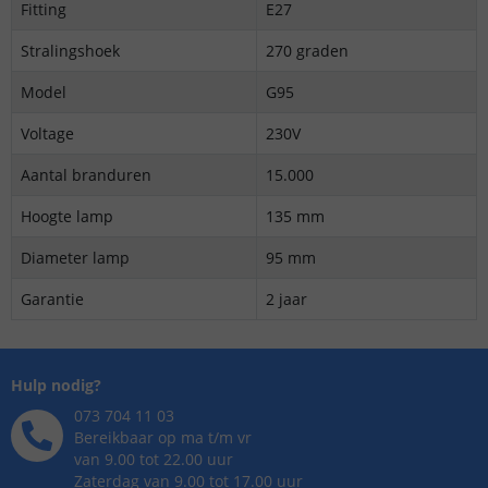
Fitting
E27
Stralingshoek
270 graden
Model
G95
Voltage
230V
Aantal branduren
15.000
Hoogte lamp
135 mm
Diameter lamp
95 mm
Garantie
2 jaar
Hulp nodig?
073 704 11 03
Bereikbaar op ma t/m vr
van 9.00 tot 22.00 uur
Zaterdag van 9.00 tot 17.00 uur