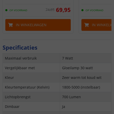
69
,
95
74
,
85
OP VOORRAAD
OP VOORRAAD
IN WINKELWAGEN
IN WINKELW
Specificaties
Maximaal verbruik
7 Watt
Vergelijkbaar met
Gloeilamp 30 watt
Kleur
Zeer warm tot koud wit
Kleurtemperatuur (Kelvin)
1800-5000
(instelbaar)
Lichtopbrengst
700 Lumen
Dimbaar
Ja