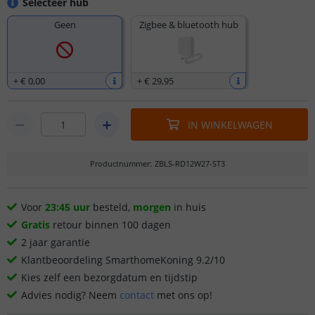
Selecteer hub
Geen
Zigbee & bluetooth hub
+
€ 0
,
00
+
€ 29
,
95
IN WINKELWAGEN
Productnummer
:
ZBLS-RD12W27-ST3
Voor
23:45 uur
besteld,
morgen
in huis
Gratis
retour binnen 100 dagen
2 jaar garantie
Klantbeoordeling SmarthomeKoning 9.2/10
Kies zelf een bezorgdatum en tijdstip
Advies nodig? Neem
contact
met ons op!