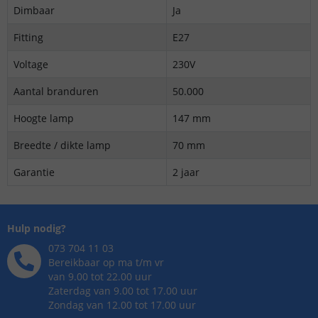
Dimbaar
Ja
Fitting
E27
Voltage
230V
Aantal branduren
50.000
Hoogte lamp
147 mm
Breedte / dikte lamp
70 mm
Garantie
2 jaar
Hulp nodig?
073 704 11 03
Bereikbaar op ma t/m vr
van 9.00 tot 22.00 uur
Zaterdag van 9.00 tot 17.00 uur
Zondag van 12.00 tot 17.00 uur