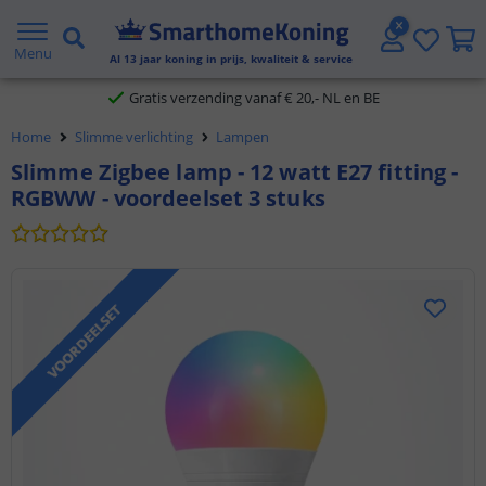
2 jaar garantie
Menu
Al
13
jaar koning in prijs, kwaliteit & service
Gratis verzending vanaf € 20,- NL en BE
Home
Slimme verlichting
Lampen
Klantbeoordeling 9.1
Slimme Zigbee lamp - 12 watt E27 fitting -
RGBWW - voordeelset 3 stuks
Voor 23:45 uur besteld,
morgen in huis
VOORDEELSET