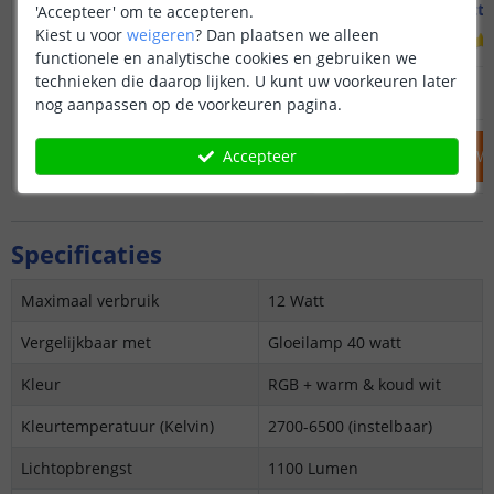
7 watt - Dual white
12 watt
'Accepteer' om te accepteren.
Kiest u voor
weigeren
?
Dan plaatsen we alleen
(
20
reviews
)
functionele en analytische cookies en gebruiken we
technieken die daarop lijken. U kunt uw voorkeuren later
16
,
95
OP VOORRAAD
OP VOORRAAD
nog aanpassen op de voorkeuren pagina.
Accepteer
IN WINKELWAGEN
IN WINKELW
Specificaties
Maximaal verbruik
12 Watt
Vergelijkbaar met
Gloeilamp 40 watt
Kleur
RGB + warm & koud wit
Kleurtemperatuur (Kelvin)
2700-6500
(instelbaar)
Lichtopbrengst
1100 Lumen