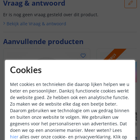
Vraag & antwoord
Er is nog geen vraag gesteld over dit product.
Bekijk alle
Vraag & antwoord
Aanvullende producten
ACTIEPRIJS
Cookies
Met cookies en technieken die daarop lijken helpen we u
beter en persoonlijker. Dankzij functionele cookies werkt
de website goed. Ze hebben ook een analytische functie.
Zo maken we de website elke dag een beetje beter.
Daarom gebruiken we technologie om uw gedrag binnen
en buiten onze website te volgen. We gebruiken uw
gegevens voor het personaliseren van advertenties. Dat
doen we op een anonieme manier.
Meer weten?
Lees
hier
alles over onze cookie- en privacyverklaring. Klik op
Zigbee lamp - E27 fitting
Zigbee lamp 