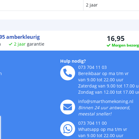
2 jaar
G95 amberkleurig
16
,
95
n
2
jaar
garantie
Morgen bezor
Hulp nodig?
073 704 11 03
n
Bereikbaar op ma t/m vr
van 9.00 tot 22.00 uur
Zaterdag van 9.00 tot 17.00 
Zondag van 12.00 tot 17.00 u
info@smarthomekoning.nl
Binnen 24 uur antwoord,
meestal sneller!
073 704 11 00
Whatsapp op ma t/m vr
van 9.00 tot 22.00 uur