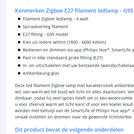
Kenmerken Zigbee E27 filament ledlamp - G9
Filament Zigbee ledlamp - 4 watt
Spiraalvormig filament
E27 fitting - G95 model
Kies uit iedere wittint (1800 - 6000 Kelvin)
Bedienen en dimmen via app (Philips Hue*, SmartLife 
Past in elke standaard grote fitting (E27)
In- en uitschakelen met uw bestaande (wand)schakelaa
Amberkleurig glas
Deze led filament Zigbee lamp met karakteristiek amberkleuri
wit, van warm wit tot koud wit licht en alles daartussen. V
dimbaar, zodat hij veel opties heeft om in een woonruimte 
u voor sfeervol warm wit licht kiest of voor een koeler kou
worden met behulp van de SmartLife of Philips Hue app*. 
smaak instellen en dimmen naar de gewenste lichtsterkte.
Dit product bevat de volgende onderdelen