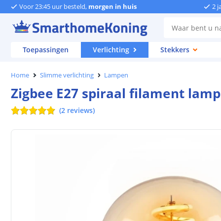
Voor 23:45 uur besteld,
morgen in huis
2 j
Toepassingen
Verlichting
Stekkers
Home
Slimme verlichting
Lampen
Zigbee E27 spiraal filament lam
(
2
reviews
)