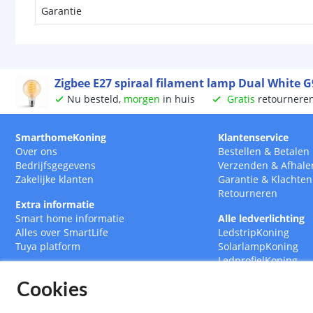
Garantie
Zigbee E27 spiraal filament lamp Dual White 
Nu besteld,
morgen
in huis
Gratis
retournere
SmarthomeKoning
Klantenservice
Over ons
Bestellen
&
Betalen
Bedrijfsgegevens
Verzenden
&
Afhale
Zakelijke klanten
Garantie
&
Klachten
Retourneren
Extra informatie
Smart home informatie
Alle ledverlichting
Alles over SmartLife
LedstripKoning
Tuya platform
SolarlampKoning
LedprofielKoning
BouwlampKoning
Cookies
SmarthomeKoning