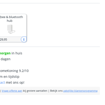
gbee & bluetooth
hub
 29
,
95
morgen
in huis
0 dagen
homeKoning 9.2/10
m en tijdstip
tact
met ons op!
|
Vraag offerte aan
bij grotere aantallen
|
Bekijk ons
zakelijke klantenprogramma