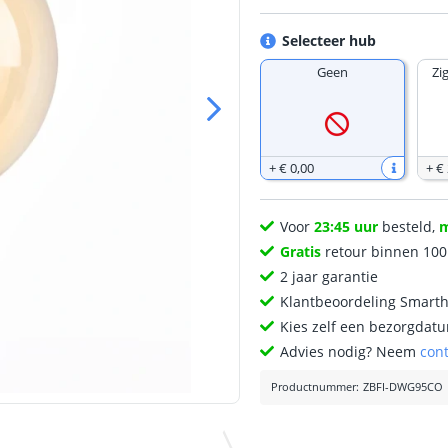
Selecteer hub
Geen
Zi
+
€ 0
,
00
+
€
Voor
23:45 uur
besteld,
Gratis
retour binnen 10
2 jaar garantie
Klantbeoordeling Smart
Kies zelf een bezorgdatu
Advies nodig? Neem
con
Productnummer
:
ZBFI-DWG95CO