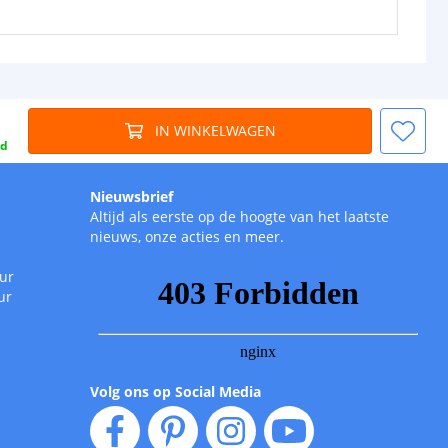
IN WINKELWAGEN
gd
Nieuwsbrief
Altijd als eerste op de hoogte van het laatste
nieuws, onze acties en meer.
uur
ur
Volg ons op Social Media