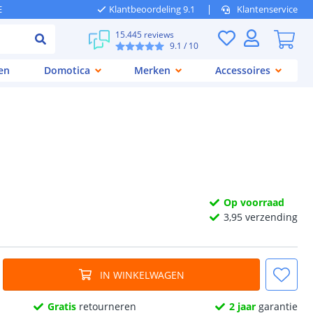
E
Klantbeoordeling 9.1
Klantenservice
15.445 reviews
9.1
/ 10
en
Domotica
Merken
Accessoires
Op voorraad
3,
95
verzending
IN WINKELWAGEN
Gratis
retourneren
2 jaar
garantie