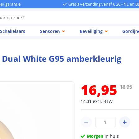
aar garantie
Gratis verzending vanaf € 20,- NL en B
Schakelaars
Sensoren
Beveiliging
Gordijn
p Dual White G95 amberkleurig
16
,
95
18
,
95
14
,
01
excl.
BTW
Morgen
in huis