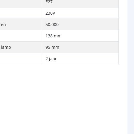
E27
230V
ren
50.000
138 mm
e lamp
95 mm
2 jaar