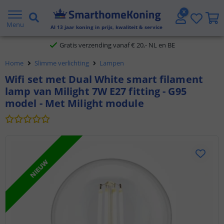
2 jaar garantie
Menu
Al
13
jaar koning in prijs, kwaliteit & service
Gratis verzending vanaf € 20,- NL en BE
Home
Slimme verlichting
Lampen
Klantbeoordeling 9.1
Wifi set met Dual White smart filament
lamp van Milight 7W E27 fitting - G95
Voor 23:45 uur besteld,
morgen in huis
model - Met Milight module
NIEUW