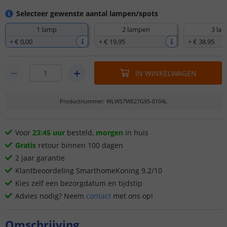
Selecteer gewenste aantal lampen/spots
1 lamp
2 lampen
3 la
+
€ 0
,
00
+
€ 19
,
95
+
€ 38
,
95
IN WINKELWAGEN
Productnummer
:
WLWS7WE27G95-0104L
Voor
23:45 uur
besteld,
morgen
in huis
Gratis
retour binnen 100 dagen
2 jaar garantie
Klantbeoordeling SmarthomeKoning 9.2/10
Kies zelf een bezorgdatum en tijdstip
Advies nodig? Neem
contact
met ons op!
Omschrijving