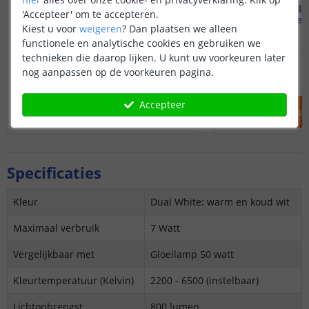
1 tot 4 Dual White lampen
1 tot 4 Dual
'Accepteer' om te accepteren.
7W - E27 fitting - Wifi
7W - E27 - Met
Kiest u voor
weigeren
?
Dan plaatsen we alleen
functionele en analytische cookies en gebruiken we
technieken die daarop lijken. U kunt uw voorkeuren later
48
,
95
nog aanpassen op de voorkeuren pagina.
OP VOORRAAD
OP VOORRAAD
Accepteer
IN WINKELWAGEN
IN WINKELW
Specificaties
Kleur
Dual White: warm en koud wit
Maximaal verbruik
7 Watt
Vergelijkbaar met
Gloeilamp 50 watt
Kleurtemperatuur (Kelvin)
2200 - 6500
(instelbaar)
Lichtopbrengst
800 lumen