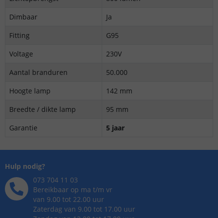
Dimbaar
Ja
Fitting
G95
Voltage
230V
Aantal branduren
50.000
Hoogte lamp
142 mm
Breedte / dikte lamp
95 mm
Garantie
5 jaar
Hulp nodig?
073 704 11 03
Bereikbaar op ma t/m vr
van 9.00 tot 22.00 uur
Zaterdag van 9.00 tot 17.00 uur