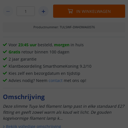
IN WINKELWAGEN
Productnummer
:
TULSWF-DW43WA60ST6
Voor
23:45 uur
besteld,
morgen
in huis
Gratis
retour binnen 100 dagen
2 jaar garantie
Klantbeoordeling SmarthomeKoning 9.2/10
Kies zelf een bezorgdatum en tijdstip
Advies nodig? Neem
contact
met ons op!
Omschrijving
Deze slimme Tuya led filament lamp past in elke standaard E27
fitting en geeft zowel warm als koud wit licht. De gouden
kogelvormige filament lamp k...
Bekijk volledige omschrijving