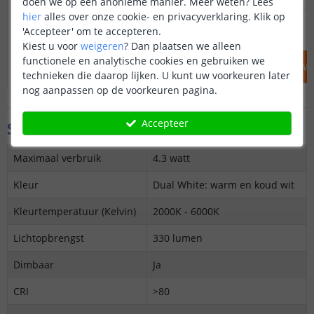
doen we op een anonieme manier.
Meer weten?
Lees
hier
alles over onze cookie- en privacyverklaring. Klik op
6
,
95
OP VOORRAAD
OP VOORRAAD
'Accepteer' om te accepteren.
Kiest u voor
weigeren
?
Dan plaatsen we alleen
functionele en analytische cookies en gebruiken we
IN WINKELWAGEN
IN WINKELW
technieken die daarop lijken. U kunt uw voorkeuren later
nog aanpassen op de voorkeuren pagina.
Accepteer
Specificaties
Maximaal verbruik
4.3 watt
Kleur
Dual White: warm en koud wit
Kleurtemperatuur (Kelvin)
2000K - 6000K
Lichtopbrengst
330 lumen
Dimbaar
Ja
CRI
>80