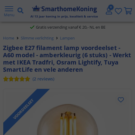
2 jaar garantie
Menu
Al
13
jaar koning in prijs, kwaliteit & service
Gratis verzending vanaf € 20,- NL en BE
Home
Slimme verlichting
Lampen
Klantbeoordeling 9.1
Zigbee E27 filament lamp voordeelset -
A60 model - amberkleurig (6 stuks) - Werkt
Voor 23:45 uur besteld,
morgen in huis
met IKEA Tradfri, Osram Lightify, Tuya
SmartLife en vele anderen
(
2
reviews
)
VOORDEELSET