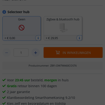
Selecteer hub
Geen
Zigbee & bluetooth hub
+
€ 0
,
00
+
€ 29
,
95
IN WINKELWAGEN
Productnummer
:
ZBFI-DW7WA60COST6
Voor
23:45 uur
besteld,
morgen
in huis
Gratis
retour binnen 100 dagen
2 jaar garantie
Klantbeoordeling SmarthomeKoning 9.2/10
Kies zelf een bezorgdatum en tijdstip