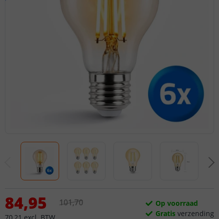
84
,
95
101
,
70
Op voorraad
Gratis
verzending
70
,
21
excl.
BTW