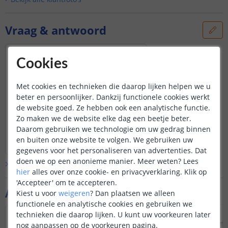
Vraag & antwoord
Hoe kan ik de filament lamp resetten? Hij
Cookies
reageert niet op snel aan en uit
herhalingen... Wie kan mij helpen?
Door
Roy
op
zondag 19 oktober 2025
Met cookies en technieken die daarop lijken helpen we u
beter en persoonlijker. Dankzij functionele cookies werkt
U dient tijdens het koppelen de
de website goed. Ze hebben ook een analytische functie.
verlichting dicht bij de Hue bridge te
Zo maken we de website elke dag een beetje beter.
plaatsen. U dient de lamp uit de app te
Daarom gebruiken we technologie om uw gedrag binnen
verwijderen.
Bekijk
hele
antwoord
en buiten onze website te volgen. We gebruiken uw
Door
Sharona
op
maandag 20 oktober 2025
De
lamp
staat zelf nog niet in
gegevens voor het personaliseren van advertenties. Dat
koppelingsmodus en is hierdoor niet
doen we op een anonieme manier.
Meer weten?
Lees
Bekijk alle
Vraag & antwoord
automatisch vindbaar. Om de
lamp
in
hier
alles over onze cookie- en privacyverklaring. Klik op
koppelingsmodus te krijgen dient u 5
'Accepteer' om te accepteren.
tot 6x de stroom op en af de
lamp
Aanvullende producten
Kiest u voor
weigeren
?
Dan plaatsen we alleen
zetten.
functionele en analytische cookies en gebruiken we
technieken die daarop lijken. U kunt uw voorkeuren later
Dit doet u als volgt ;
nog aanpassen op de voorkeuren pagina.