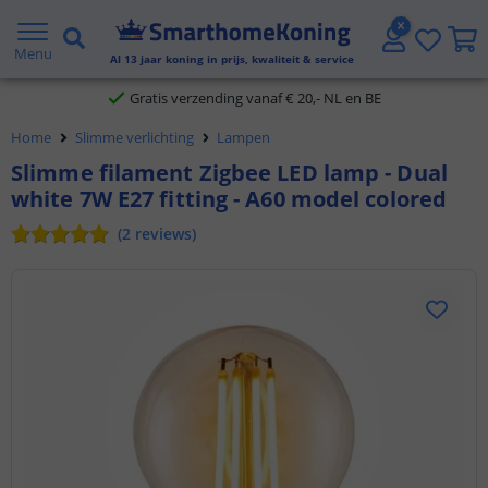
2 jaar garantie
Menu
Al
13
jaar koning in prijs, kwaliteit & service
Gratis verzending vanaf € 20,- NL en BE
Home
Slimme verlichting
Lampen
Klantbeoordeling 9.1
Slimme filament Zigbee LED lamp - Dual
white 7W E27 fitting - A60 model colored
Voor 23:45 uur besteld,
morgen in huis
(
2
reviews
)