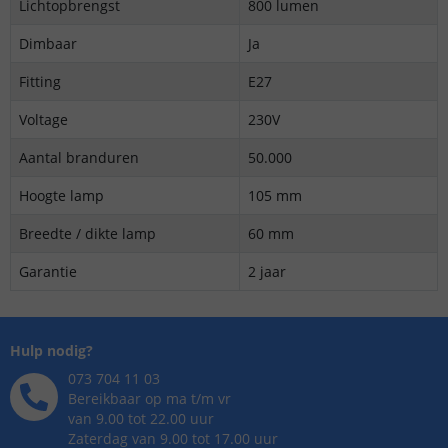
Lichtopbrengst
800 lumen
Dimbaar
Ja
Fitting
E27
Voltage
230V
Aantal branduren
50.000
Hoogte lamp
105 mm
Breedte / dikte lamp
60 mm
Garantie
2 jaar
Hulp nodig?
073 704 11 03
Bereikbaar op ma t/m vr
van 9.00 tot 22.00 uur
Zaterdag van 9.00 tot 17.00 uur