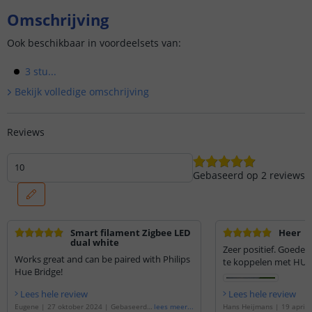
Omschrijving
Ook beschikbaar in voordeelsets van:
3 stu...
Bekijk volledige omschrijving
Reviews
10
Gebaseerd op
2
reviews
Smart filament Zigbee LED
Heer
dual white
Zeer positief. Goede 
Works great and can be paired with Philips
te koppelen met HUE
Hue Bridge!
Lees hele review
Lees hele review
Eugene
|
27 oktober 2024
|
Gebaseerd o
lees meer
...
Hans Heijmans
|
19 april 