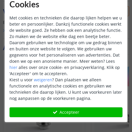
Cookies
Vraag & antwoord
Met cookies en technieken die daarop lijken helpen we u
Er is nog geen vraag gesteld over dit product.
beter en persoonlijker. Dankzij functionele cookies werkt
de website goed. Ze hebben ook een analytische functie.
Bekijk alle
Vraag & antwoord
Zo maken we de website elke dag een beetje beter.
Daarom gebruiken we technologie om uw gedrag binnen
Aanvullende producten
en buiten onze website te volgen. We gebruiken uw
gegevens voor het personaliseren van advertenties. Dat
VOORDEELSET
doen we op een anonieme manier.
Meer weten?
Lees
hier
alles over onze cookie- en privacyverklaring. Klik op
'Accepteer' om te accepteren.
Kiest u voor
weigeren
?
Dan plaatsen we alleen
functionele en analytische cookies en gebruiken we
technieken die daarop lijken. U kunt uw voorkeuren later
nog aanpassen op de voorkeuren pagina.
Accepteer