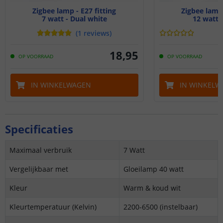
Zigbee lamp - E27 fitting
Zigbee lamp 
7 watt - Dual white
12 watt
(
1
reviews
)
18
,
95
OP VOORRAAD
OP VOORRAAD
IN WINKELWAGEN
IN WINKELW
Specificaties
Maximaal verbruik
7 Watt
Vergelijkbaar met
Gloeilamp 40 watt
Kleur
Warm & koud wit
Kleurtemperatuur (Kelvin)
2200-6500 (instelbaar)