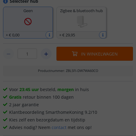
Selecteer hub
Geen
Zigbee & bluetooth hub
+
€ 0
,
00
+
€ 29
,
95
IN WINKELWAGEN
Productnummer
:
ZBLSFI-DW7WA60CO
Voor
23:45 uur
besteld,
morgen
in huis
Gratis
retour binnen 100 dagen
2 jaar garantie
Klantbeoordeling SmarthomeKoning 9.2/10
Kies zelf een bezorgdatum en tijdstip
Advies nodig? Neem
contact
met ons op!