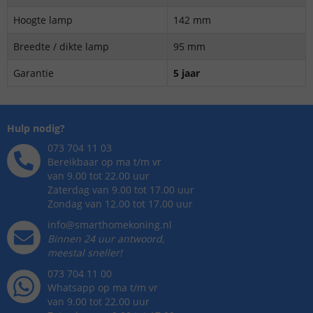
Hoogte lamp
142 mm
Breedte / dikte lamp
95 mm
Garantie
5 jaar
Hulp nodig?
073 704 11 03
Bereikbaar op ma t/m vr
van 9.00 tot 22.00 uur
Zaterdag van 9.00 tot 17.00 uur
Zondag van 12.00 tot 17.00 uur
info@smarthomekoning.nl
Binnen 24 uur antwoord,
meestal sneller!
073 704 11 00
Whatsapp op ma t/m vr
van 9.00 tot 22.00 uur