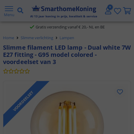
2 jaar garantie
Menu
Al
13
jaar koning in prijs, kwaliteit & service
Gratis verzending vanaf € 20,- NL en BE
Home
Slimme verlichting
Lampen
Klantbeoordeling 9.1
Slimme filament LED lamp - Dual white 7W
E27 fitting - G95 model colored -
Voor 23:45 uur besteld,
morgen in huis
voordeelset van 3
VOORDEELSET