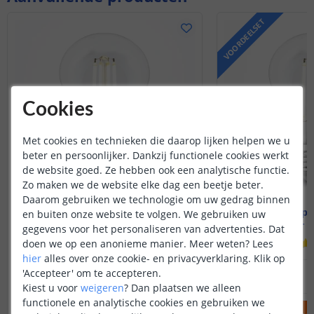
VOORDEELSET
Cookies
Met cookies en technieken die daarop lijken helpen we u
beter en persoonlijker. Dankzij functionele cookies werkt
de website goed. Ze hebben ook een analytische functie.
Zo maken we de website elke dag een beetje beter.
Daarom gebruiken we technologie om uw gedrag binnen
Wifi lamp - E27 fitting
Wifi lamp -
en buiten onze website te volgen. We gebruiken uw
7 watt - Dual white
7 watt - 
gegevens voor het personaliseren van advertenties. Dat
(
1
reviews
)
doen we op een anonieme manier.
Meer weten?
Lees
hier
alles over onze cookie- en privacyverklaring. Klik op
20
,
95
'Accepteer' om te accepteren.
OP VOORRAAD
OP VOORRAAD
Kiest u voor
weigeren
?
Dan plaatsen we alleen
functionele en analytische cookies en gebruiken we