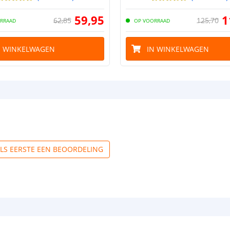
59
,
95
1
62
,
85
125
,
70
RRAAD
OP VOORRAAD
N WINKELWAGEN
IN WINKELWAGEN
ALS EERSTE EEN BEOORDELING