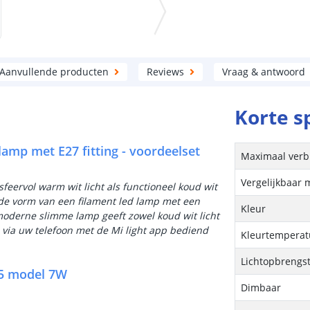
Aanvullende producten
Reviews
Vraag & antwoord
Korte s
lamp met E27 fitting - voordeelset
Maximaal verb
Vergelijkbaar 
feervol warm wit licht als functioneel koud wit
de vorm van een filament led lamp met een
Kleur
 moderne slimme lamp geeft zowel koud wit licht
n via uw telefoon met de Mi light app bediend
Kleurtemperatu
Lichtopbrengs
95 model 7W
Dimbaar