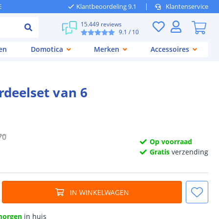
E
Klantbeoordeling 9.1
Klantenservice
15.449 reviews
9.1
/ 10
en
Domotica
Merken
Accessoires
rdeelset van 6
70
Op voorraad
Gratis
verzending
IN WINKELWAGEN
morgen
in huis