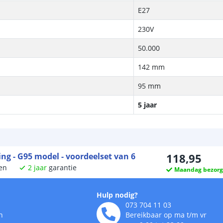
E27
230V
50.000
142 mm
95 mm
5 jaar
ng - G95 model - voordeelset van 6
118
,
95
en
2
jaar
garantie
Maandag bezor
Hulp nodig?
073 704 11 03
n
Bereikbaar op ma t/m vr