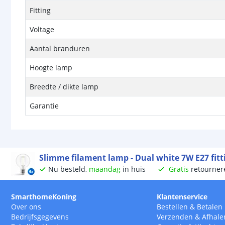
Fitting
Voltage
Aantal branduren
Hoogte lamp
Breedte / dikte lamp
Garantie
Slimme filament lamp - Dual white 7W E27 fitti
Nu besteld,
maandag
in huis
Gratis
retourner
SmarthomeKoning
Klantenservice
Over ons
Bestellen
&
Betalen
Bedrijfsgegevens
Verzenden
&
Afhale