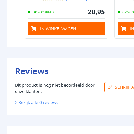
20
,
95
OP VOORRAAD
OP VOO
IN WINKELWAGEN
I
Reviews
Dit product is nog niet beoordeeld door
SCHRIJF 
onze klanten.
Bekijk alle
0
reviews