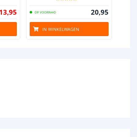
13
,
95
20
,
95
OP VOORRAAD
OP VO
IN WINKELWAGEN
I