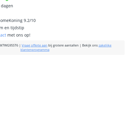
0 dagen
homeKoning 9.2/10
m en tijdstip
tact
met ons op!
DW7WG95ST6
|
Vraag offerte aan
bij grotere aantallen
|
Bekijk ons
zakelijke
klantenprogramma