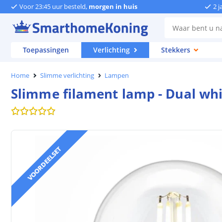
Voor 23:45 uur besteld,
morgen in huis
2 j
Toepassingen
Verlichting
Stekkers
Home
Slimme verlichting
Lampen
Slimme filament lamp - Dual whit
VOORDEELSET