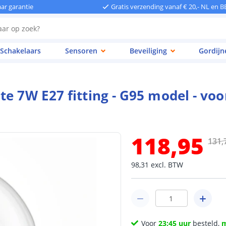
aar garantie
Gratis verzending vanaf € 20,- NL en B
Schakelaars
Sensoren
Beveiliging
Gordijn
e 7W E27 fitting - G95 model - voo
118
,
95
131
,
98
,
31
excl.
BTW
Voor
23:45 uur
besteld,