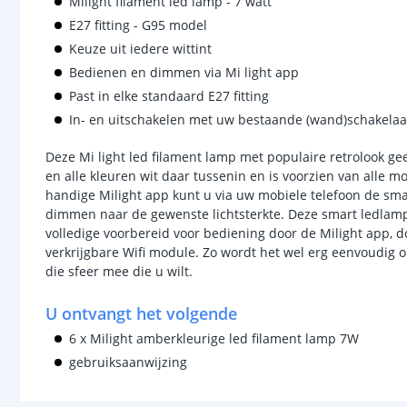
Milight filament led lamp - 7 watt
E27 fitting - G95 model
Keuze uit iedere wittint
Bedienen en dimmen via Mi light app
Past in elke standaard E27 fitting
In- en uitschakelen met uw bestaande (wand)schakelaa
Deze Mi light led filament lamp met populaire retrolook gee
en alle kleuren wit daar tussenin en is voorzien van alle 
handige Milight app kunt u via uw mobiele telefoon de sma
dimmen naar de gewenste lichtsterkte. Deze smart ledlamp 
volledige voorbereid voor bediening door de Milight app, 
verkrijgbare Wifi module. Zo wordt het wel erg eenvoudig
die sfeer mee die u wilt.
U ontvangt het volgende
6 x Milight amberkleurige led filament lamp 7W
gebruiksaanwijzing