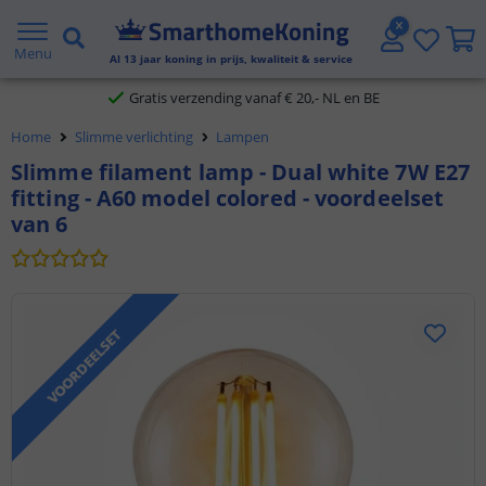
2 jaar garantie
Menu
Al
13
jaar koning in prijs, kwaliteit & service
Gratis verzending vanaf € 20,- NL en BE
Home
Slimme verlichting
Lampen
Klantbeoordeling 9.1
Slimme filament lamp - Dual white 7W E27
fitting - A60 model colored - voordeelset
Voor 23:45 uur besteld,
morgen in huis
van 6
VOORDEELSET