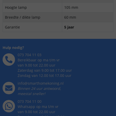
Hoogte lamp
105 mm
Breedte / dikte lamp
60 mm
Garantie
5 jaar
Hulp nodig?
073 704 11 03
Bereikbaar op ma t/m vr
van 9.00 tot 22.00 uur
Zaterdag van 9.00 tot 17.00 uur
Zondag van 12.00 tot 17.00 uur
info@smarthomekoning.nl
Binnen 24 uur antwoord,
meestal sneller!
073 704 11 00
Whatsapp op ma t/m vr
van 9.00 tot 22.00 uur