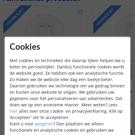
VOORDEELSET
VOORDEELSET
Cookies
Met cookies en technieken die daarop lijken helpen we u
beter en persoonlijker. Dankzij functionele cookies werkt
de website goed. Ze hebben ook een analytische functie.
Zo maken we de website elke dag een beetje beter.
Daarom gebruiken we technologie om uw gedrag binnen
Wifi lamp - E27 fitting
Wifi lamp -
en buiten onze website te volgen. We gebruiken uw
7 watt - Dual white
7 watt - 
gegevens voor het personaliseren van advertenties. Dat
(
1
reviews
)
doen we op een anonieme manier.
Meer weten?
Lees
hier
alles over onze cookie- en privacyverklaring. Klik op
59
,
95
'Accepteer' om te accepteren.
62
,
85
OP VOORRAAD
OP VOORRAAD
Kiest u voor
weigeren
?
Dan plaatsen we alleen
functionele en analytische cookies en gebruiken we