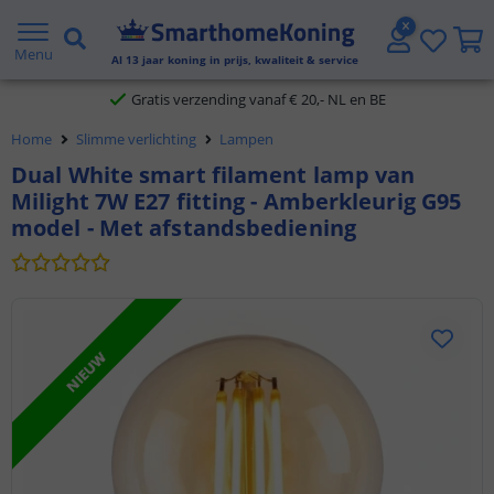
2 jaar garantie
Menu
Al
13
jaar koning in prijs, kwaliteit & service
Gratis verzending vanaf € 20,- NL en BE
Home
Slimme verlichting
Lampen
Klantbeoordeling 9.1
Dual White smart filament lamp van
Milight 7W E27 fitting - Amberkleurig G95
Voor 23:45 uur besteld,
morgen in huis
model - Met afstandsbediening
NIEUW