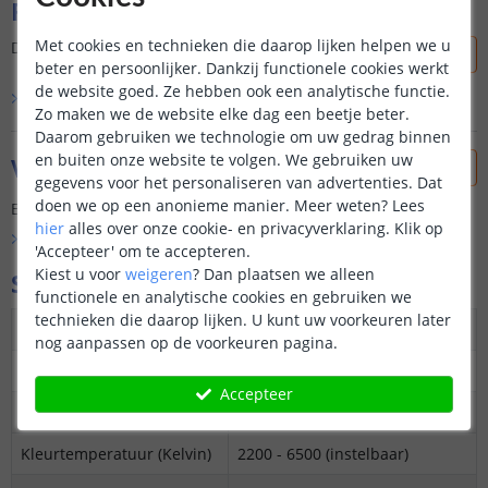
Reviews
Met cookies en technieken die daarop lijken helpen we u
Dit product is nog niet beoordeeld door onze klanten.
beter en persoonlijker. Dankzij functionele cookies werkt
de website goed. Ze hebben ook een analytische functie.
Bekijk alle
0
reviews
Zo maken we de website elke dag een beetje beter.
Daarom gebruiken we technologie om uw gedrag binnen
en buiten onze website te volgen. We gebruiken uw
Vraag & antwoord
gegevens voor het personaliseren van advertenties. Dat
doen we op een anonieme manier.
Meer weten?
Lees
Er is nog geen vraag gesteld over dit product.
hier
alles over onze cookie- en privacyverklaring. Klik op
Bekijk alle
Vraag & antwoord
'Accepteer' om te accepteren.
Kiest u voor
weigeren
?
Dan plaatsen we alleen
Specificaties
functionele en analytische cookies en gebruiken we
technieken die daarop lijken. U kunt uw voorkeuren later
Kleur
Dual White: warm en koud wit
nog aanpassen op de voorkeuren pagina.
Maximaal verbruik
7 Watt
Accepteer
Vergelijkbaar met
Gloeilamp 50 watt
Kleurtemperatuur (Kelvin)
2200 - 6500
(instelbaar)