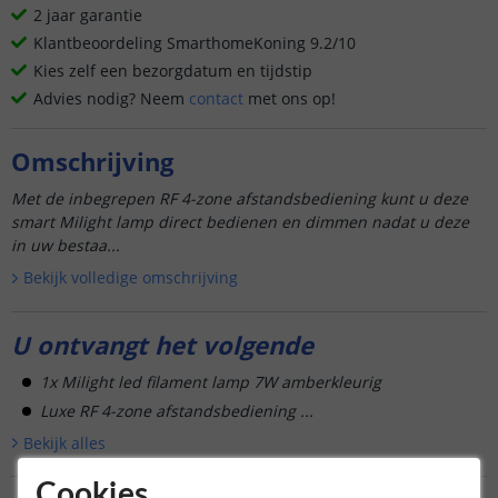
2 jaar garantie
Klantbeoordeling SmarthomeKoning 9.2/10
Kies zelf een bezorgdatum en tijdstip
Advies nodig? Neem
contact
met ons op!
Omschrijving
Met de inbegrepen RF 4-zone afstandsbediening kunt u deze
smart Milight lamp direct bedienen en dimmen nadat u deze
in uw bestaa...
Bekijk volledige omschrijving
U ontvangt het volgende
1x Milight led filament lamp 7W amberkleurig
Luxe RF 4-zone afstandsbediening ...
Bekijk alle
s
Cookies