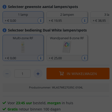
Selecteer gewenste aantal lampen/spots
1 lamp
2 lampen
3 la
+
€ 0
,
00
+
€ 19
,
95
+
€ 38
,
95
Selecteer bediening Dual White lampen/spots
Multi-zone RF
Wandpaneel 8-zone RF
+
€ 0
,
00
+
€ 25
,
00
IN WINKELWAGEN
Productnummer
:
WLAS7WE27G95C-0104L
Voor
23:45 uur
besteld,
morgen
in huis
Gratis
retour binnen 100 dagen