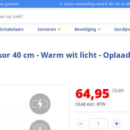
aar garantie
Gratis verzending vanaf € 20,- NL en B
Schakelaars
Sensoren
Beveiliging
Gordijn
sor 40 cm - Warm wit licht - Oplaad
64
,
95
75
,
80
53
,
68
excl.
BTW