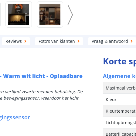
Reviews
Foto's van klanten
Vraag & antwoord
Korte s
- Warm wit licht - Oplaadbare
Algemene 
Maximaal verb
een verfijnd zwarte metalen behuizing. De
e bewegingssensor, waardoor het licht
Kleur
.
Kleurtemperatu
gingssensor
Lichtopbrengs
Batterij capacit