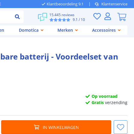
E
Klantbeoordeling 9.1
Klantenservice
15.445 reviews
9.1
/ 10
en
Domotica
Merken
Accessoires
bare batterij - Voordeelset van
Op voorraad
Gratis
verzending
IN WINKELWAGEN