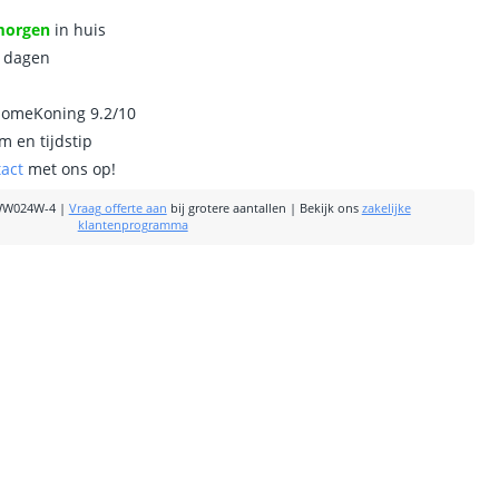
morgen
in huis
0 dagen
homeKoning 9.2/10
m en tijdstip
tact
met ons op!
WW024W-4
|
Vraag offerte aan
bij grotere aantallen
|
Bekijk ons
zakelijke
klantenprogramma