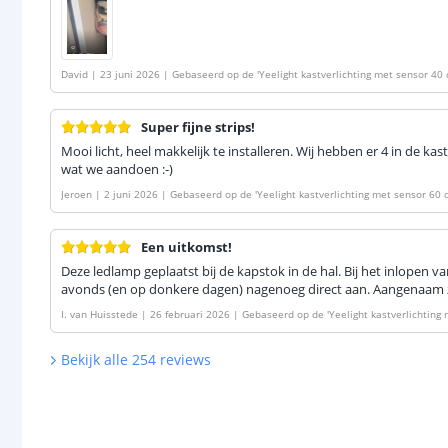
David
|
23 juni 2026
|
Gebaseerd op de
'
Yeelight kastverlichting met sensor 40 
Super fijne strips!
Mooi licht, heel makkelijk te installeren. Wij hebben er 4 in de k
wat we aandoen :-)
Jeroen
|
2 juni 2026
|
Gebaseerd op de
'
Yeelight kastverlichting met sensor 60 
Een uitkomst!
Deze ledlamp geplaatst bij de kapstok in de hal. Bij het inlopen van
avonds (en op donkere dagen) nagenoeg direct aan. Aangenaam za
I. van Huisstede
|
26 februari 2026
|
Gebaseerd op de
'
Yeelight kastverlichting
icht - Oplaadbare batterij
'
Bekijk alle
254
reviews