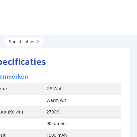
Specificaties
pecificaties
kenmerken
ruik
2,3 Watt
Warm wit
ur (Kelvin)
2700K
t
90 lumen
eit
1500 mAh