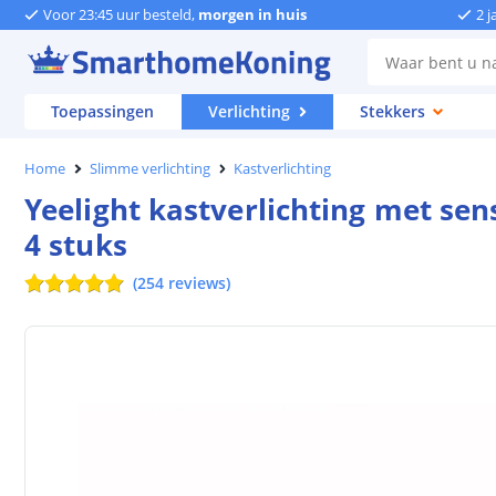
Voor 23:45 uur besteld,
morgen in huis
2 j
Toepassingen
Verlichting
Stekkers
Home
Slimme verlichting
Kastverlichting
Yeelight kastverlichting met sen
4 stuks
(
254
reviews
)