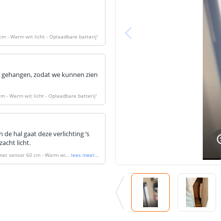
cm - Warm wit licht - Oplaadbare batterij
'
ast gehangen, zodat we kunnen zien
cm - Warm wit licht - Oplaadbare batterij
'
 de hal gaat deze verlichting ‘s
cht licht.
 met sensor 60 cm - Warm wit l
lees meer
...