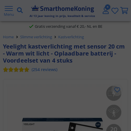
2 jaar garantie
Menu
Al
13
jaar koning in prijs, kwaliteit & service
Gratis verzending vanaf € 20,- NL en BE
Home
Slimme verlichting
Kastverlichting
Klantbeoordeling 9.1
Yeelight kastverlichting met sensor 20 cm
- Warm wit licht - Oplaadbare batterij -
Voor 23:45 uur besteld,
morgen in huis
Voordeelset van 4 stuks
(
254
reviews
)