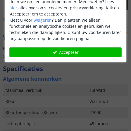
doen we op een anonieme manier.
Meer weten?
Lees
hier
alles over onze cookie- en privacyverklaring. Klik op
'Accepteer' om te accepteren.
Bekijk alle
klantfoto’s
Kiest u voor
weigeren
?
Dan plaatsen we alleen
functionele en analytische cookies en gebruiken we
technieken die daarop lijken. U kunt uw voorkeuren later
Vraag & antwoord
nog aanpassen op de voorkeuren pagina.
Er is nog geen vraag gesteld over dit product.
Accepteer
Bekijk alle
Vraag & antwoord
Specificaties
Algemene kenmerken
Maximaal verbruik
1,8 Watt
Kleur
Warm wit
Kleurtemperatuur (Kelvin)
2700K
Lichtopbrengst
45 lumen