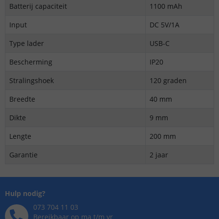
Batterij capaciteit
1100 mAh
Input
DC 5V/1A
Type lader
USB-C
Bescherming
IP20
Stralingshoek
120 graden
Breedte
40 mm
Dikte
9 mm
Lengte
200 mm
Garantie
2 jaar
Hulp nodig?
073 704 11 03
Bereikbaar op ma t/m vr