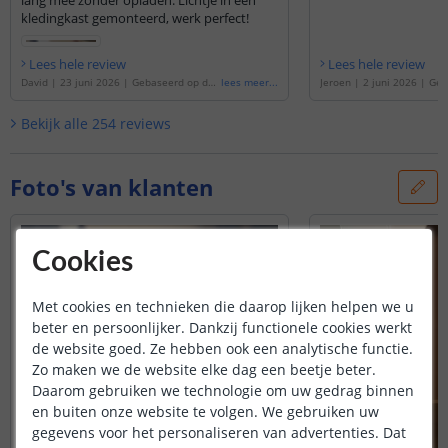
kledingkast gemonteerd, werk perfect!
Lees hele review
Lees hele review
David
|
23 juni 2026
|
Gebaseerd op de
'
lees meer
...
Jeroen
|
2 juni 2026
|
Geb
Yeelight kastverlichting met sensor 40 c
Yeelight kastverlichting m
m - Warm wit licht - Oplaadbare batterij
'
m - Warm wit licht - Oplaa
Bekijk alle
254
reviews
Foto's van klanten
Cookies
Met cookies en technieken die daarop lijken helpen we u
beter en persoonlijker. Dankzij functionele cookies werkt
de website goed. Ze hebben ook een analytische functie.
Zo maken we de website elke dag een beetje beter.
Daarom gebruiken we technologie om uw gedrag binnen
en buiten onze website te volgen. We gebruiken uw
gegevens voor het personaliseren van advertenties. Dat