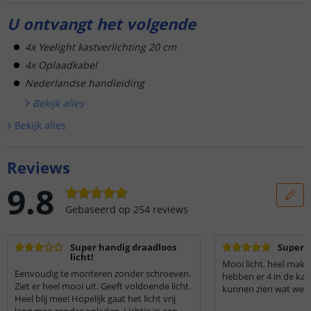
U ontvangt het volgende
4x Yeelight kastverlichting 20 cm
4x Oplaadkabel
Nederlandse handleiding
Bekijk alle
s
Bekijk alle
s
Reviews
9.8
Gebaseerd op
254
reviews
Super handig draadloos
Super fi
licht!
Mooi licht, heel makkel
Eenvoudig te monteren zonder schroeven.
hebben er 4 in de ka
Ziet er heel mooi uit. Geeft voldoende licht.
kunnen zien wat we a
Heel blij mee! Hopelijk gaat het licht vrij
lang mee zonder opladen. Lichtje in een