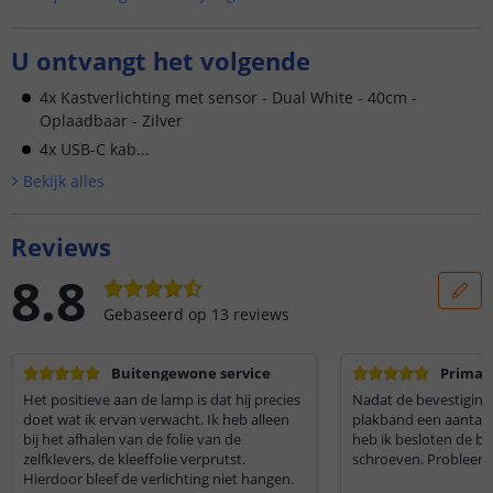
U ontvangt het volgende
4x Kastverlichting met sensor - Dual White - 40cm -
Oplaadbaar - Zilver
4x USB-C kab...
Bekijk alle
s
Reviews
8.8
Gebaseerd op
13
reviews
Buitengewone service
Prima v
Het positieve aan de lamp is dat hij precies
Nadat de bevestiging
doet wat ik ervan verwacht. Ik heb alleen
plakband een aantal 
bij het afhalen van de folie van de
heb ik besloten de be
zelfklevers, de kleeffolie verprutst.
schroeven. Probleem 
Hierdoor bleef de verlichting niet hangen.