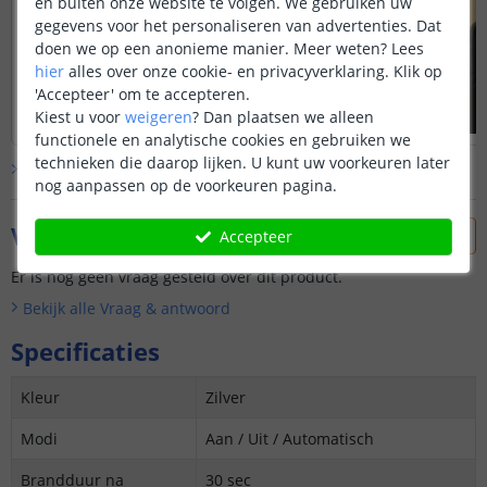
en buiten onze website te volgen. We gebruiken uw
gegevens voor het personaliseren van advertenties. Dat
doen we op een anonieme manier.
Meer weten?
Lees
hier
alles over onze cookie- en privacyverklaring. Klik op
'Accepteer' om te accepteren.
Kiest u voor
weigeren
?
Dan plaatsen we alleen
functionele en analytische cookies en gebruiken we
technieken die daarop lijken. U kunt uw voorkeuren later
Bekijk alle
klantfoto’s
nog aanpassen op de voorkeuren pagina.
Vraag & antwoord
Accepteer
Er is nog geen vraag gesteld over dit product.
Bekijk alle
Vraag & antwoord
Specificaties
Kleur
Zilver
Modi
Aan / Uit / Automatisch
Brandduur na
30 sec