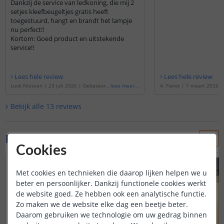
Dankzij de service van ledkoning, die mij 2
setjes kleefbeugeltjes gratis heeft
toegestuurd, hangt en brandt het lampje
nu perfect!!
Kortom: Goed product en uitstekende
service!!
Lees hele review
Lees hele review
Luuk Niessen
|
23 juli 2026
|
Gebaseerd
lees meer
...
A. Fieret
|
1 maart 2026
op de
'
Kastverlichting met sensor - Dual
de
'
Kastverlichting met se
White - 40 cm - Oplaadbaar & draadloos -
te - 40cm - Oplaadbaar & d
Bekijk alle
13
reviews
Zilver
'
er - Voordeelset van 2 stu
Foto's van klanten
Cookies
Met cookies en technieken die daarop lijken helpen we u
beter en persoonlijker. Dankzij functionele cookies werkt
de website goed. Ze hebben ook een analytische functie.
Zo maken we de website elke dag een beetje beter.
Daarom gebruiken we technologie om uw gedrag binnen