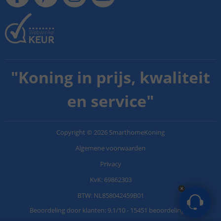
"
Koning in prijs, kwaliteit
en service
"
Copyright
©
2026
SmarthomeKoning
Algemene voorwaarden
Privacy
KvK: 69862303
BTW: NL858042459B01
Beoordeling door klanten:
9.1
/
10
-
15451 beoordelingen