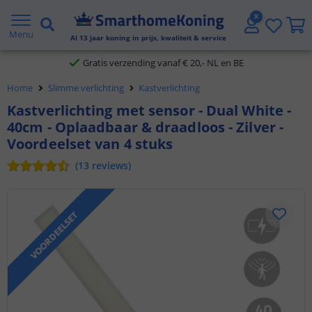
2 jaar garantie
Menu
Al
13
jaar koning in prijs, kwaliteit & service
Gratis verzending vanaf € 20,- NL en BE
Home
Slimme verlichting
Kastverlichting
Klantbeoordeling 9.1
Kastverlichting met sensor - Dual White -
40cm - Oplaadbaar & draadloos - Zilver -
Voor 23:45 uur besteld,
morgen in huis
Voordeelset van 4 stuks
(
13
reviews
)
VOORDEELSET