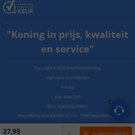
"
Koning in prijs, kwaliteit
en service
"
Copyright
©
2026
SmarthomeKoning
Algemene voorwaarden
Privacy
KvK: 69862303
BTW: NL858042459B01
Beoordeling door klanten:
9.1
/
10
-
15449 beoordelingen
27
,
95
IN WINKELWAGEN