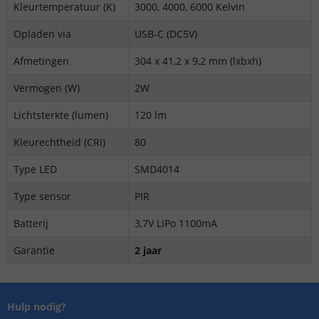
Kleurtemperatuur (K)
3000, 4000, 6000 Kelvin
Opladen via
USB-C (DC5V)
Afmetingen
304 x 41,2 x 9,2 mm (lxbxh)
Vermogen (W)
2W
Lichtsterkte (lumen)
120 lm
Kleurechtheid (CRI)
80
Type LED
SMD4014
Type sensor
PIR
Batterij
3,7V LiPo 1100mA
Garantie
2 jaar
Hulp nodig?