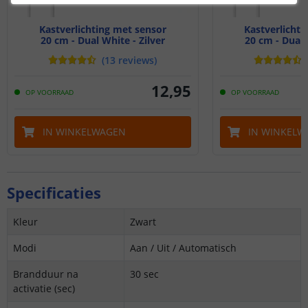
Kastverlichting met sensor
Kastverlichti
20 cm - Dual White - Zilver
20 cm - Dual 
(
13
reviews
)
12
,
95
OP VOORRAAD
OP VOORRAAD
IN WINKELWAGEN
IN WINKELW
Specificaties
Kleur
Zwart
Modi
Aan / Uit / Automatisch
Brandduur na
30 sec
activatie (sec)