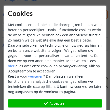
Cookies
Vraag & antwoord
Er is nog geen vraag gesteld over dit product.
Met cookies en technieken die daarop lijken helpen we u
beter en persoonlijker. Dankzij functionele cookies werkt
Bekijk alle
Vraag & antwoord
de website goed. Ze hebben ook een analytische functie.
Zo maken we de website elke dag een beetje beter.
Aanvullende producten
Daarom gebruiken we technologie om uw gedrag binnen
en buiten onze website te volgen. We gebruiken uw
gegevens voor het personaliseren van advertenties. Dat
doen we op een anonieme manier.
Meer weten?
Lees
hier
alles over onze cookie- en privacyverklaring. Klik op
'Accepteer' om te accepteren.
Kiest u voor
weigeren
?
Dan plaatsen we alleen
functionele en analytische cookies en gebruiken we
technieken die daarop lijken. U kunt uw voorkeuren later
nog aanpassen op de voorkeuren pagina.
Accepteer