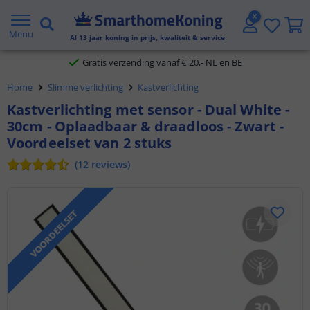
2 jaar garantie
Menu
Al
13
jaar koning in prijs, kwaliteit & service
Gratis verzending vanaf € 20,- NL en BE
Home
Slimme verlichting
Kastverlichting
Klantbeoordeling 9.1
Kastverlichting met sensor - Dual White -
30cm - Oplaadbaar & draadloos - Zwart -
Voor 23:45 uur besteld,
morgen in huis
Voordeelset van 2 stuks
(
12
reviews
)
VOORDEELSET