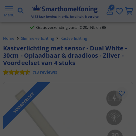
2 jaar garantie
Menu
Al
13
jaar koning in prijs, kwaliteit & service
Gratis verzending vanaf € 20,- NL en BE
Home
Slimme verlichting
Kastverlichting
Klantbeoordeling 9.1
Kastverlichting met sensor - Dual White -
30cm - Oplaadbaar & draadloos - Zilver -
Voor 23:45 uur besteld,
morgen in huis
Voordeelset van 4 stuks
(
13
reviews
)
VOORDEELSET