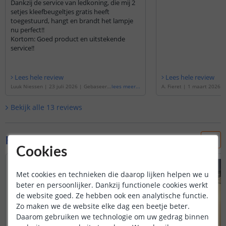
Dankzij de service van ledkoning, die mij 2
setjes kleefbeugeltjes gratis heeft
toegestuurd, hangt en brandt het lampje
nu perfect!!
Kortom: Goed product en uitstekende
service!!
Lees hele review
Lees hele review
Luuk Niessen
|
23 juli 2026
|
Gebaseerd
lees meer
...
A. Fieret
|
1 maart 2026
op de
'
Kastverlichting met sensor - Dual
de
'
Kastverlichting met se
White - 40 cm - Oplaadbaar & draadloos -
te - 40cm - Oplaadbaar & d
Bekijk alle
13
reviews
Zilver
'
er - Voordeelset van 2 stu
Foto's van klanten
Cookies
Met cookies en technieken die daarop lijken helpen we u
beter en persoonlijker. Dankzij functionele cookies werkt
de website goed. Ze hebben ook een analytische functie.
Zo maken we de website elke dag een beetje beter.
Daarom gebruiken we technologie om uw gedrag binnen