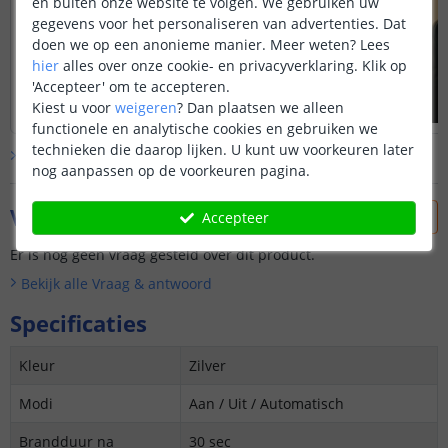
en buiten onze website te volgen. We gebruiken uw
gegevens voor het personaliseren van advertenties. Dat
doen we op een anonieme manier.
Meer weten?
Lees
hier
alles over onze cookie- en privacyverklaring. Klik op
'Accepteer' om te accepteren.
Kiest u voor
weigeren
?
Dan plaatsen we alleen
functionele en analytische cookies en gebruiken we
technieken die daarop lijken. U kunt uw voorkeuren later
Bekijk alle
klantfoto’s
nog aanpassen op de voorkeuren pagina.
Vraag & antwoord
Accepteer
Er is nog geen vraag gesteld over dit product.
Bekijk alle
Vraag & antwoord
Specificaties
Kleur
Zilver
Modi
Aan / Uit / Automatisch
Brandduur na
30 sec