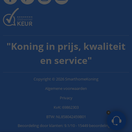
"
Koning in prijs, kwaliteit
en service
"
Copyright
©
2026
SmarthomeKoning
Algemene voorwaarden
Privacy
KvK: 69862303
BTW: NL858042459B01
Beoordeling door klanten:
9.1
/
10
-
15449 beoordelingen