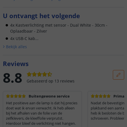
U ontvangt het volgende
4x Kastverlichting met sensor - Dual White - 30cm -
Oplaadbaar - Zilver
4x USB-C kab...
Bekijk alle
s
Reviews
8.8
Gebaseerd op
13
reviews
Buitengewone service
Prima v
Het positieve aan de lamp is dat hij precies
Nadat de bevestiging
doet wat ik ervan verwacht. Ik heb alleen
plakband een aantal 
bij het afhalen van de folie van de
heb ik besloten de be
zelfklevers, de kleeffolie verprutst.
schroeven. Probleem 
Hierdoor bleef de verlichting niet hangen.