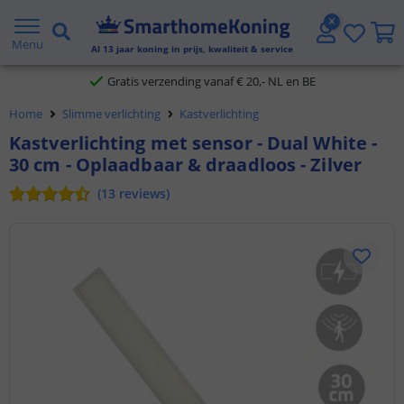
2 jaar garantie
Menu
Al
13
jaar koning in prijs, kwaliteit & service
Gratis verzending vanaf € 20,- NL en BE
Home
Slimme verlichting
Kastverlichting
Klantbeoordeling 9.1
Kastverlichting met sensor - Dual White -
30 cm - Oplaadbaar & draadloos - Zilver
Voor 23:45 uur besteld,
morgen in huis
(
13
reviews
)