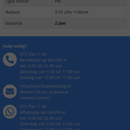
Type sensor
PIR
Batterij
3,7V LiPo 1100mA
Garantie
2 jaar
Hulp nodig?
073 704 11 03
Bereikbaar op ma t/m vr
van 9.00 tot 22.00 uur
Zaterdag van 9.00 tot 17.00 uur
Zondag van 12.00 tot 17.00 uur
info@smarthomekoning.nl
Binnen 24 uur antwoord,
meestal sneller!
073 704 11 00
Whatsapp op ma t/m vr
van 9.00 tot 22.00 uur
Zaterdag van 9.00 tot 17.00 uur
Zondag van 12.00 tot 17.00 uur