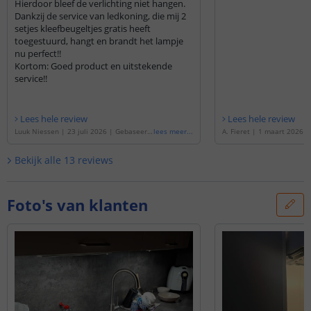
Hierdoor bleef de verlichting niet hangen.
Dankzij de service van ledkoning, die mij 2
setjes kleefbeugeltjes gratis heeft
toegestuurd, hangt en brandt het lampje
nu perfect!!
Kortom: Goed product en uitstekende
service!!
Lees hele review
Lees hele review
Luuk Niessen
|
23 juli 2026
|
Gebaseerd
lees meer
...
A. Fieret
|
1 maart 2026
op de
'
Kastverlichting met sensor - Dual
de
'
Kastverlichting met se
White - 40 cm - Oplaadbaar & draadloos -
te - 40cm - Oplaadbaar & d
Bekijk alle
13
reviews
Zilver
'
er - Voordeelset van 2 stu
Foto's van klanten