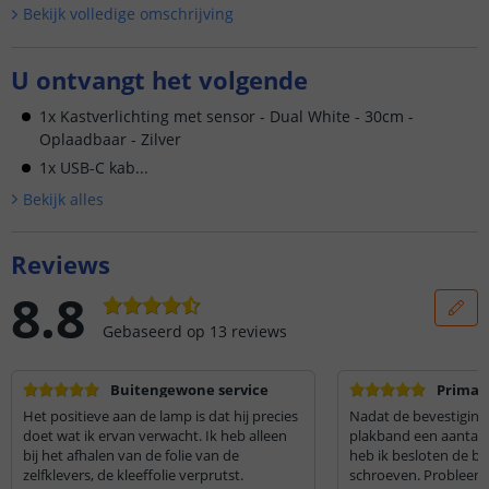
Bekijk volledige omschrijving
U ontvangt het volgende
1x Kastverlichting met sensor - Dual White - 30cm -
Oplaadbaar - Zilver
1x USB-C kab...
Bekijk alle
s
Reviews
8.8
Gebaseerd op
13
reviews
Buitengewone service
Prima v
Het positieve aan de lamp is dat hij precies
Nadat de bevestiging
doet wat ik ervan verwacht. Ik heb alleen
plakband een aantal 
bij het afhalen van de folie van de
heb ik besloten de be
zelfklevers, de kleeffolie verprutst.
schroeven. Probleem 