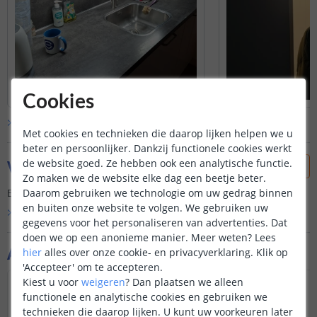
Cookies
Bekijk alle
klantfoto’s
Met cookies en technieken die daarop lijken helpen we u
beter en persoonlijker. Dankzij functionele cookies werkt
Vraag & antwoord
de website goed. Ze hebben ook een analytische functie.
Zo maken we de website elke dag een beetje beter.
Daarom gebruiken we technologie om uw gedrag binnen
Er is nog geen vraag gesteld over dit product.
en buiten onze website te volgen. We gebruiken uw
Bekijk alle
Vraag & antwoord
gegevens voor het personaliseren van advertenties. Dat
doen we op een anonieme manier.
Meer weten?
Lees
Aanvullende producten
hier
alles over onze cookie- en privacyverklaring. Klik op
'Accepteer' om te accepteren.
Kiest u voor
weigeren
?
Dan plaatsen we alleen
functionele en analytische cookies en gebruiken we
technieken die daarop lijken. U kunt uw voorkeuren later