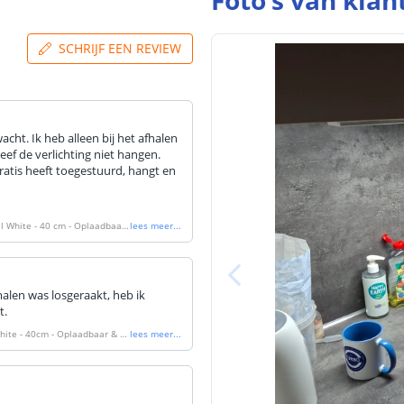
Foto's van klan
SCHRIJF EEN REVIEW
acht. Ik heb alleen bij het afhalen
leef de verlichting niet hangen.
gratis heeft toegestuurd, hangt en
al White - 40 cm - Oplaadbaar
lees meer
...
alen was losgeraakt, heb ik
t.
White - 40cm - Oplaadbaar & dr
lees meer
...