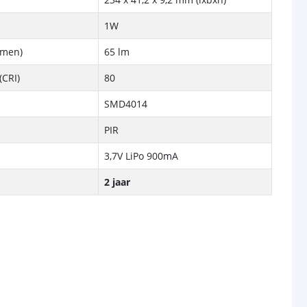
1W
lumen)
65 lm
(CRI)
80
SMD4014
PIR
3,7V LiPo 900mA
2 jaar