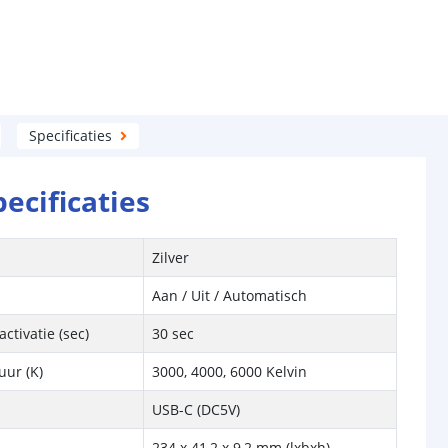
Specificaties
pecificaties
Zilver
Aan / Uit / Automatisch
ctivatie (sec)
30 sec
uur (K)
3000, 4000, 6000 Kelvin
USB-C (DC5V)
234 x 41,2 x 9,2 mm (lxbxh)