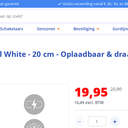
aar garantie
Gratis verzending vanaf € 20,- NL en B
Schakelaars
Sensoren
Beveiliging
Gordijn
l White - 20 cm - Oplaadbaar & draa
19
,
95
25
,
90
16
,
49
excl.
BTW