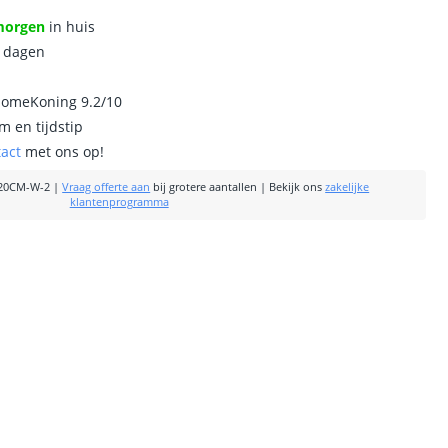
morgen
in huis
0 dagen
homeKoning 9.2/10
m en tijdstip
tact
met ons op!
20CM-W-2
|
Vraag offerte aan
bij grotere aantallen
|
Bekijk ons
zakelijke
klantenprogramma