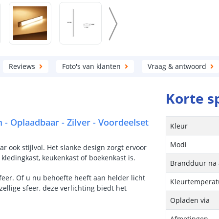
Reviews
Foto's van klanten
Vraag & antwoord
Korte s
 - Oplaadbaar - Zilver - Voordeelset
Kleur
Modi
r ook stijlvol. Het slanke design zorgt ervoor
n kledingkast, keukenkast of boekenkast is.
Brandduur na a
sfeer. Of u nu behoefte heeft aan helder licht
Kleurtemperat
ellige sfeer, deze verlichting biedt het
Opladen via
Afmetingen