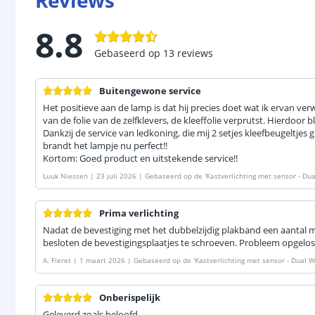
Reviews
8.8
Gebaseerd op
13
reviews
Buitengewone service
Het positieve aan de lamp is dat hij precies doet wat ik ervan verw
van de folie van de zelfklevers, de kleeffolie verprutst. Hierdoor b
Dankzij de service van ledkoning, die mij 2 setjes kleefbeugeltjes 
brandt het lampje nu perfect!!
Kortom: Goed product en uitstekende service!!
Luuk Niessen
|
23 juli 2026
|
Gebaseerd op de
'
Kastverlichting met sensor - Du
& draadloos - Zilver
'
Prima verlichting
Nadat de bevestiging met het dubbelzijdig plakband een aantal m
besloten de bevestigingsplaatjes te schroeven. Probleem opgelos
A. Fieret
|
1 maart 2026
|
Gebaseerd op de
'
Kastverlichting met sensor - Dual 
aadloos - Zilver - Voordeelset van 2 stuks
'
Onberispelijk
Geleverd zoals beloofd.