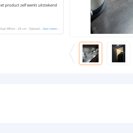
t product zelf werkt uitstekend
 Dual White - 20 cm - Oplaadb
lees meer
...