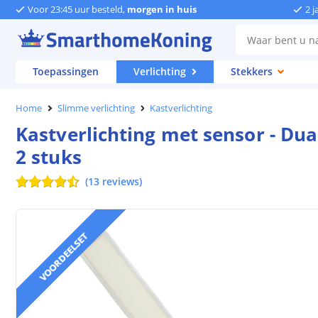
Voor 23:45 uur besteld,
morgen in huis
2 j
Toepassingen
Verlichting
Stekkers
Home
Slimme verlichting
Kastverlichting
Kastverlichting met sensor - Dua
2 stuks
(
13
reviews
)
VOORDEELSET