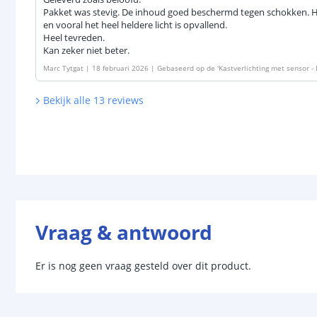
Pakket was stevig. De inhoud goed beschermd tegen schokken. He
en vooral het heel heldere licht is opvallend.
Heel tevreden.
Kan zeker niet beter.
Marc Tytgat
|
18 februari 2026
|
Gebaseerd op de
'
Kastverlichting met sensor -
aar & draadloos - Zilver
'
Bekijk alle
13
reviews
Vraag & antwoord
Er is nog geen vraag gesteld over dit product.