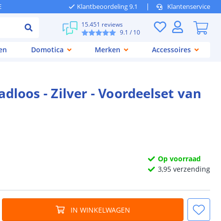
E
Klantbeoordeling 9.1
Klantenservice
15.451 reviews
9.1
/ 10
en
Domotica
Merken
Accessoires
dloos - Zilver - Voordeelset van
Op voorraad
3,
95
verzending
IN WINKELWAGEN