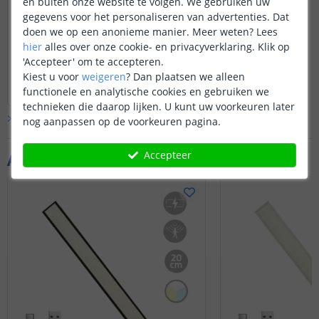
en buiten onze website te volgen. We gebruiken uw
Hoeveel uur gaat een opgeladen batterij
gegevens voor het personaliseren van advertenties. Dat
mee!
doen we op een anonieme manier.
Meer weten?
Lees
Door
M
op
zaterdag 17 januari 2026
hier
alles over onze cookie- en privacyverklaring. Klik op
Maximaal 4.5 uur.
'Accepteer' om te accepteren.
Kiest u voor
weigeren
?
Dan plaatsen we alleen
Bekijk
hele
antwoord
functionele en analytische cookies en gebruiken we
Door
Sharona
op
maandag 19 januari 2026
technieken die daarop lijken. U kunt uw voorkeuren later
Bekijk alle
Vraag & antwoord
nog aanpassen op de voorkeuren pagina.
Accepteer
Aanvullende producten