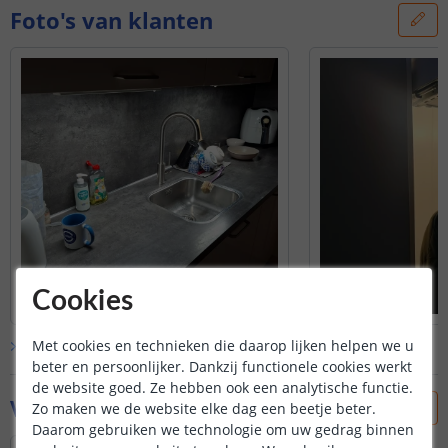
Foto's van klanten
Cookies
Met cookies en technieken die daarop lijken helpen we u
Bekijk alle
klantfoto’s
beter en persoonlijker. Dankzij functionele cookies werkt
de website goed. Ze hebben ook een analytische functie.
Vraag & antwoord
Zo maken we de website elke dag een beetje beter.
Daarom gebruiken we technologie om uw gedrag binnen