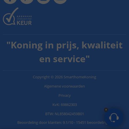
"
Koning in prijs, kwaliteit
en service
"
Copyright
©
2026
SmarthomeKoning
Algemene voorwaarden
Privacy
KvK: 69862303
BTW: NL858042459B01
Beoordeling door klanten:
9.1
/
10
-
15451 beoordelingen