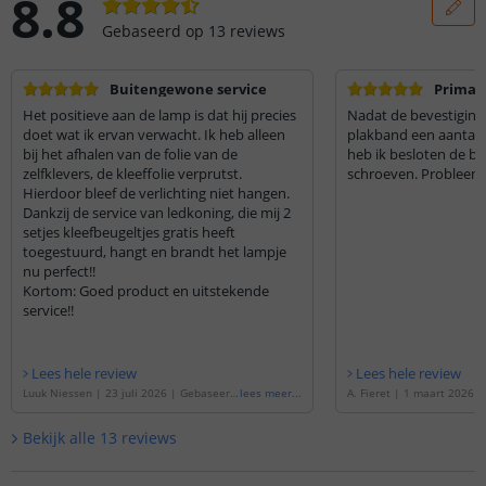
8.8
Gebaseerd op
13
reviews
Buitengewone service
Prima v
Het positieve aan de lamp is dat hij precies
Nadat de bevestiging
doet wat ik ervan verwacht. Ik heb alleen
plakband een aantal 
bij het afhalen van de folie van de
heb ik besloten de be
zelfklevers, de kleeffolie verprutst.
schroeven. Probleem 
Hierdoor bleef de verlichting niet hangen.
Dankzij de service van ledkoning, die mij 2
setjes kleefbeugeltjes gratis heeft
toegestuurd, hangt en brandt het lampje
nu perfect!!
Kortom: Goed product en uitstekende
service!!
Lees hele review
Lees hele review
Luuk Niessen
|
23 juli 2026
|
Gebaseerd
lees meer
...
A. Fieret
|
1 maart 2026
op de
'
Kastverlichting met sensor - Dual
de
'
Kastverlichting met se
White - 40 cm - Oplaadbaar & draadloos -
te - 40cm - Oplaadbaar & d
Bekijk alle
13
reviews
Zilver
'
er - Voordeelset van 2 stu