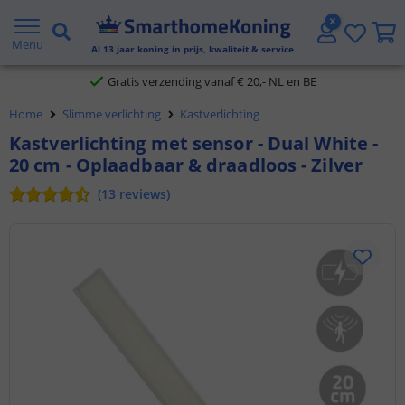
2 jaar garantie
Menu
Al
13
jaar koning in prijs, kwaliteit & service
Gratis verzending vanaf € 20,- NL en BE
Home
Slimme verlichting
Kastverlichting
Klantbeoordeling 9.1
Kastverlichting met sensor - Dual White -
20 cm - Oplaadbaar & draadloos - Zilver
Voor 23:45 uur besteld,
morgen in huis
(
13
reviews
)