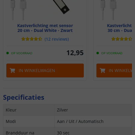
Kastverlichting met sensor
Kastverlichti
20 cm - Dual White - Zwart
30 cm - Dual 
(
12
reviews
)
12
,
95
OP VOORRAAD
OP VOORRAAD
IN WINKELWAGEN
IN WINKELW
Specificaties
Kleur
Zilver
Modi
Aan / Uit / Automatisch
Brandduur na
30 sec