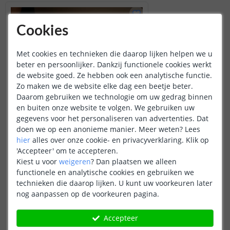
Cookies
Met cookies en technieken die daarop lijken helpen we u
beter en persoonlijker. Dankzij functionele cookies werkt
de website goed. Ze hebben ook een analytische functie.
Zo maken we de website elke dag een beetje beter.
Daarom gebruiken we technologie om uw gedrag binnen
en buiten onze website te volgen. We gebruiken uw
gegevens voor het personaliseren van advertenties. Dat
doen we op een anonieme manier.
Meer weten?
Lees
hier
alles over onze cookie- en privacyverklaring. Klik op
Yeelight - Tafellamp
'Accepteer' om te accepteren.
20 watt - Dual White
Kiest u voor
weigeren
?
Dan plaatsen we alleen
functionele en analytische cookies en gebruiken we
technieken die daarop lijken. U kunt uw voorkeuren later
83
,
95
nog aanpassen op de voorkeuren pagina.
OP VOORRAAD
Accepteer
IN WINKELWAGEN