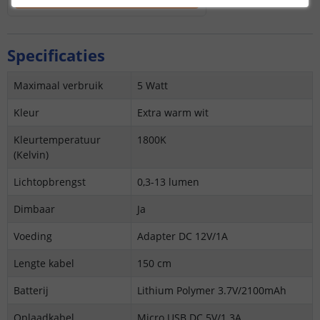
Specificaties
Maximaal verbruik
5 Watt
Kleur
Extra warm wit
Kleurtemperatuur
1800K
(Kelvin)
Lichtopbrengst
0,3-13 lumen
Dimbaar
Ja
Voeding
Adapter DC 12V/1A
Lengte kabel
150 cm
Batterij
Lithium Polymer 3.7V/2100mAh
Oplaadkabel
Micro USB DC 5V/1.3A