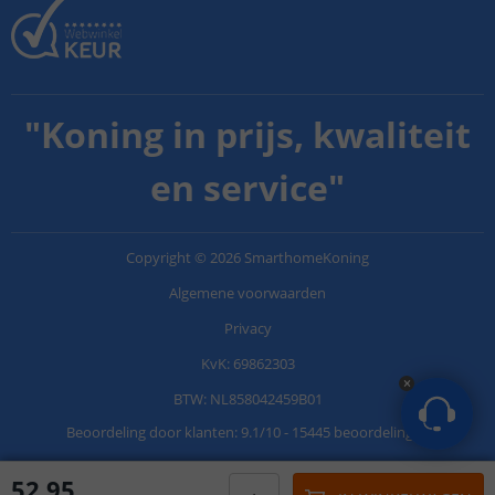
"
Koning in prijs, kwaliteit
en service
"
Copyright
©
2026
SmarthomeKoning
Algemene voorwaarden
Privacy
KvK: 69862303
BTW: NL858042459B01
Beoordeling door klanten:
9.1
/
10
-
15445 beoordelingen
52
,
95