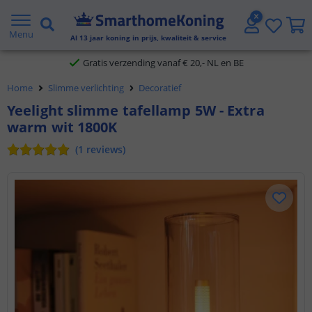
2 jaar garantie
Menu
Al
13
jaar koning in prijs, kwaliteit & service
Gratis verzending vanaf € 20,- NL en BE
Home
Slimme verlichting
Decoratief
Klantbeoordeling 9.1
Yeelight slimme tafellamp 5W - Extra
warm wit 1800K
Voor 23:45 uur besteld,
morgen in huis
(
1
reviews
)