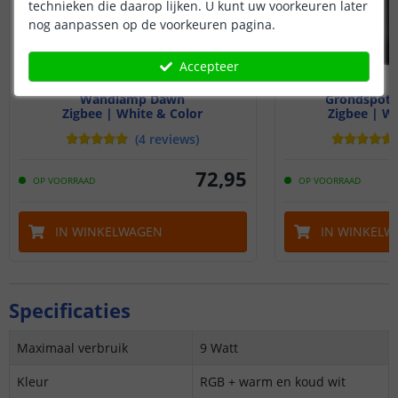
technieken die daarop lijken. U kunt uw voorkeuren later
nog aanpassen op de voorkeuren pagina.
Accepteer
Wandlamp Dawn
Grondspot 
Zigbee | White & Color
Zigbee | Wh
(
4
reviews
)
72
,
95
OP VOORRAAD
OP VOORRAAD
IN WINKELWAGEN
IN WINKELW
Specificaties
Maximaal verbruik
9 Watt
Kleur
RGB + warm en koud wit