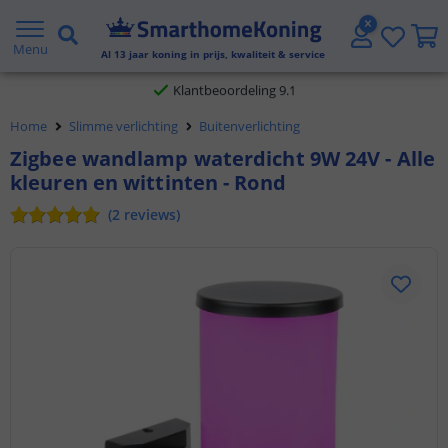
Gratis verzending vanaf € 20,- NL en BE
Menu
Al
13
jaar koning in prijs, kwaliteit & service
Klantbeoordeling 9.1
Home
Slimme verlichting
Buitenverlichting
Voor 23:45 uur besteld,
morgen in huis
Zigbee wandlamp waterdicht 9W 24V - Alle
kleuren en wittinten - Rond
(
2
reviews
)