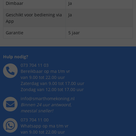
Dimbaar
Ja
Geschikt voor bediening via
Ja
App
Garantie
5 jaar
Hulp nodig?
073 704 11 03
Bereikbaar op ma t/m vr
van 9.00 tot 22.00 uur
Zaterdag van 9.00 tot 17.00 uur
Zondag van 12.00 tot 17.00 uur
info@smarthomekoning.nl
Binnen 24 uur antwoord,
meestal sneller!
073 704 11 00
Whatsapp op ma t/m vr
van 9.00 tot 22.00 uur