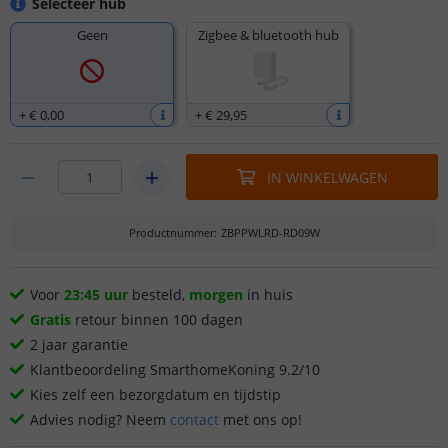
Selecteer hub
Geen
Zigbee & bluetooth hub
+
€ 0
,
00
+
€ 29
,
95
IN WINKELWAGEN
Productnummer
:
ZBPPWLRD-RD09W
Voor
23:45 uur
besteld,
morgen
in huis
Gratis
retour binnen 100 dagen
2 jaar garantie
Klantbeoordeling SmarthomeKoning 9.2/10
Kies zelf een bezorgdatum en tijdstip
Advies nodig? Neem
contact
met ons op!