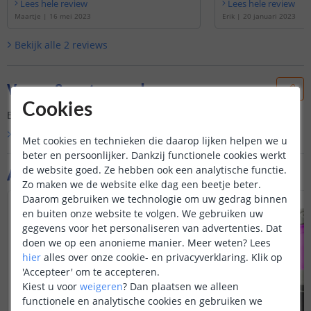
Lees hele review
Lees hele review
Maartje
|
16 mei 2023
Erik
|
20 januari 2023
Bekijk alle
2
reviews
Vraag & antwoord
Cookies
Er is nog geen vraag gesteld over dit product.
Bekijk alle
Vraag & antwoord
Met cookies en technieken die daarop lijken helpen we u
beter en persoonlijker. Dankzij functionele cookies werkt
de website goed. Ze hebben ook een analytische functie.
Aanvullende producten
Zo maken we de website elke dag een beetje beter.
Daarom gebruiken we technologie om uw gedrag binnen
en buiten onze website te volgen. We gebruiken uw
gegevens voor het personaliseren van advertenties. Dat
doen we op een anonieme manier.
Meer weten?
Lees
hier
alles over onze cookie- en privacyverklaring. Klik op
'Accepteer' om te accepteren.
Kiest u voor
weigeren
?
Dan plaatsen we alleen
functionele en analytische cookies en gebruiken we