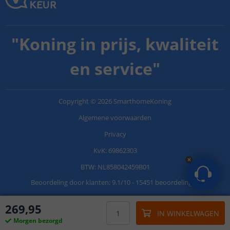
"
Koning in prijs, kwaliteit
en service
"
Copyright
©
2026
SmarthomeKoning
Algemene voorwaarden
Privacy
KvK: 69862303
BTW: NL858042459B01
Beoordeling door klanten:
9.1
/
10
-
15451 beoordelingen
269
,
95
IN WINKELWAGEN
Morgen bezorgd