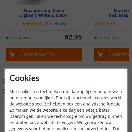
Staande lamp Dawn
Starterse
Zigbee | White & Color
Incl. adapt
(
2
reviews
)
82
,
95
OP VOORRAAD
OP VOORRAAD
IN WINKELWAGEN
IN WINKELW
Cookies
Specificaties
Specificaties lamp
Met cookies en technieken die daarop lijken helpen we u
beter en persoonlijker. Dankzij functionele cookies werkt
Maximaal verbruik
9 watt
de website goed. Ze hebben ook een analytische functie.
Zo maken we de website elke dag een beetje beter.
Kleur
RGB + warm en koud wit
Daarom gebruiken we technologie om uw gedrag binnen
en buiten onze website te volgen. We gebruiken uw
Kleurtemperatuur
2700 - 6500K
gegevens voor het personaliseren van advertenties. Dat
(Kelvin)