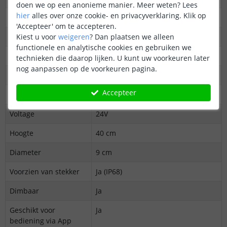
doen we op een anonieme manier.
Meer weten?
Lees
hier
alles over onze cookie- en privacyverklaring. Klik op
Lichtopbrengst
940 lumen
'Accepteer' om te accepteren.
Kiest u voor
weigeren
?
Dan plaatsen we alleen
Aantal branduren
50.000
functionele en analytische cookies en gebruiken we
Stralingshoek
360 graden
technieken die daarop lijken. U kunt uw voorkeuren later
nog aanpassen op de voorkeuren pagina.
Bescherming
IP65 (geschikt voor buiten gebruik)
Accepteer
Materiaal
Aluminium en glas
Voltage
24V
Hoogte
40 cm
Diameter
9 cm
Voorzien van stekker
Ja (IP68)
Dimbaar
Ja
Geschikt voor
Ja
bediening via App