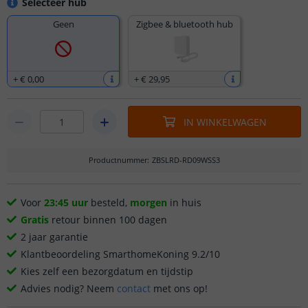
Selecteer hub
Geen
Zigbee & bluetooth hub
+
€ 0
,
00
+
€ 29
,
95
IN WINKELWAGEN
Productnummer
:
ZBSLRD-RD09WSS3
Voor
23:45 uur
besteld,
morgen
in huis
Gratis
retour binnen 100 dagen
2 jaar garantie
Klantbeoordeling SmarthomeKoning 9.2/10
Kies zelf een bezorgdatum en tijdstip
Advies nodig? Neem
contact
met ons op!