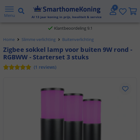
Gratis verzending vanaf € 20,- NL en BE
Menu
Al
13
jaar koning in prijs, kwaliteit & service
Klantbeoordeling 9.1
Home
Slimme verlichting
Buitenverlichting
Voor 23:45 uur besteld,
morgen in huis
Zigbee sokkel lamp voor buiten 9W rond -
RGBWW - Starterset 3 stuks
(
1
reviews
)